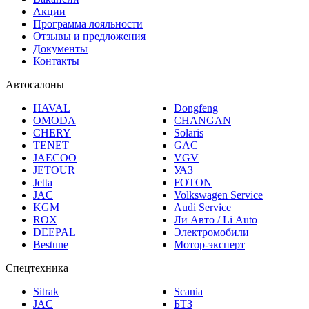
Акции
Программа лояльности
Отзывы и предложения
Документы
Контакты
Автосалоны
HAVAL
Dongfeng
OMODA
CHANGAN
CHERY
Solaris
TENET
GAC
JAECOO
VGV
JETOUR
УАЗ
Jetta
FOTON
JAC
Volkswagen Service
KGM
Audi Service
ROX
Ли Авто / Li Auto
DEEPAL
Электромобили
Bestune
Мотор-эксперт
Спецтехника
Sitrak
Scania
JAC
БТЗ