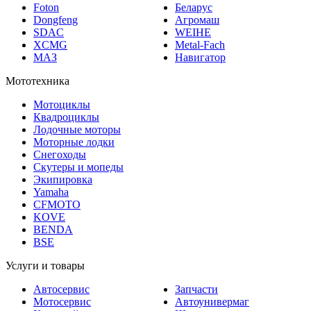
Foton
Беларус
Dongfeng
Агромаш
SDAC
WEIHE
XCMG
Metal-Fach
МАЗ
Навигатор
Мототехника
Мотоциклы
Квадроциклы
Лодочные моторы
Моторные лодки
Снегоходы
Скутеры и мопеды
Экипировка
Yamaha
CFMOTO
KOVE
BENDA
BSE
Услуги и товары
Автосервис
Запчасти
Мотосервис
Автоунивермаг