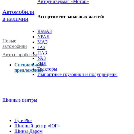
Автоунивермаг «Мотор»
Автомобили
Ассортимент запасных частей:
в наличии
КамАЗ
УРАЛ
Новые
МАЗ
автомобили
ГАЗ
ПАЗ
Авто с пробегом
УАЗ
ЗИЛ
Специальные
Тракторы
предложения
Импортные грузовики и полуприцепы
Шинные центры
Tyre Plus
Шинный центр «ЮГ»
Шины-Даром