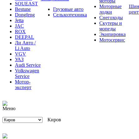
моторы
SOUEAST
Моторные
Шин
Bestune
Грузовые авто
лодки
цен
Dongfeng
Сельхозтехника
Снегоходы
Jetta
Скутеры и
JAC
мопеды
ROX
Экипировка
DEEPAL
Мотосервис
Ли Авто /
Li Auto
VGV
УАЗ
Audi Service
Volkswagen
Service
Мотор-
эксперт
Киров