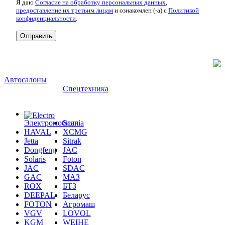
Я даю
Согласие на обработку персональных данных
,
предоставление их третьим лицам
и ознакомлен (-а) c
Политикой
конфиденциальности
.
Автосалоны
Спецтехника
Электромобили
Scania
HAVAL
XCMG
Jetta
Sitrak
Dongfeng
JAC
Solaris
Foton
JAC
SDAC
GAC
МАЗ
ROX
БТЗ
DEEPAL
Беларус
FOTON
Агромаш
VGV
LOVOL
KGM |
WEIHE