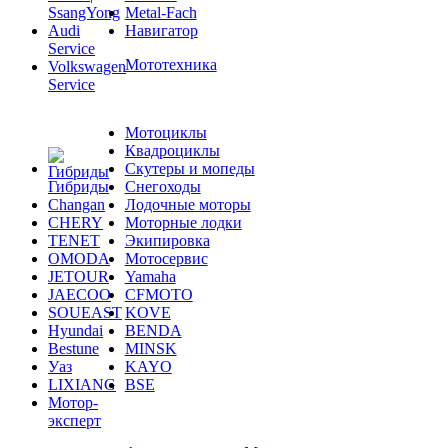
SsangYong
Metal-Fach
Audi
Навигатор
Service
Мототехника
Volkswagen
Service
Мотоциклы
Квадроциклы
Скутеры и мопеды
Гибриды
Снегоходы
Changan
Лодочные моторы
CHERY
Моторные лодки
TENET
Экипировка
OMODA
Мотосервис
JETOUR
Yamaha
JAECOO
CFMOTO
SOUEAST
KOVE
Hyundai
BENDA
Bestune
MINSK
Уаз
KAYO
LIXIANG
BSE
Мотор-
эксперт