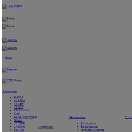
« Назад
Автосалоны
HAVAL
OMODA
CHERY
TENET
CHANGAN
GAC
KGM (SsangYong)
Мототехника
Услу
Solaris
JETOUR
Мотоциклы
JAECOO
Квадроциклы
Спецтехника
FOTON
Лодочные моторы