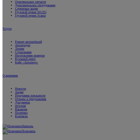
Оригинальные запчасти
Дополнительное оборудование
Сервисные акции
Грузовой сервис ISUZU
Грузовой сервис Scania
Услуги
Ремонт автомобилей
Автокредит
Лизинг
Страхование
Изготовление номеров
Кузовной центр
Кафе «Автопорт»
О компании
Новости
Акции
Программа лояльности
Отзывы и предложения
Документы
История
Вакансии
Политика
Контакты
Написать
Позвонить