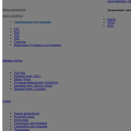
Автоунивермаг «М
Новые автомобили
Ассортимент запа
Авто с пробегом
КамАЗ
Специальные предложения
УРАЛ
МАЗ
ГАЗ
ПАЗ
УАЗ
ЗИЛ
Тракторы
Импортные грузовики и полуприцепы
Шинные центры
Tyre Plus
Шинный центр «ЮГ»
Шины-Даром
Грузовой шинный центр TruckPoint
Шинный центр «Мотор» Коми
Шинный центр «Cordiant»
Сервис
Ремонт автомобилей
Кузовной сервис
Мотосервис
Техническое обслуживание
Гарантийное обслуживание
Диагностика