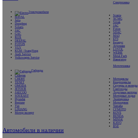
Спецтехника
Электромобили
Scania
HAVAL
XCMG
Jetta
Sitrak
Dongfeng
JAC
Solaris
Foton
JAC
SDAC
GAC
МАЗ
ROX
БТЗ
DEEPAL
Беларус
FOTON
Агромаш
VGV
LOVOL
KGM | SsangYong
WEIHE
Audi Service
Metal-Fach
Volkswagen Service
Навигатор
Мототехника
Гибриды
Changan
CHERY
Мотоциклы
TENET
Квадроциклы
OMODA
Скутеры и мопеды
JETOUR
Снегоходы
JAECOO
Лодочные моторы
SOUEAST
Моторные лодки
Hyundai
Экипировка
Bestune
Мотосервис
Уаз
Yamaha
LIXIANG
CFMOTO
Мотор-эксперт
KOVE
BENDA
MINSK
KAYO
BSE
Автомобили в наличии