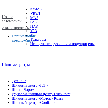
КамАЗ
УРАЛ
Новые
МАЗ
автомобили
ГАЗ
ПАЗ
Авто с пробегом
УАЗ
ЗИЛ
Специальные
Тракторы
предложения
Импортные грузовики и полуприцепы
Шинные центры
Tyre Plus
Шинный центр «ЮГ»
Шины-Даром
Грузовой шинный центр TruckPoint
Шинный центр «Мотор» Коми
Шинный центр «Cordiant»