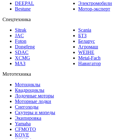
Bestune
Мотор-эксперт
Спецтехника
Sitrak
Scania
JAC
БТЗ
Foton
Беларус
Dongfeng
Агромаш
SDAC
WEIHE
XCMG
Metal-Fach
МАЗ
Навигатор
Мототехника
Мотоциклы
Квадроциклы
Лодочные моторы
Моторные лодки
Снегоходы
Скутеры и мопеды
Экипировка
Yamaha
CFMOTO
KOVE
BENDA