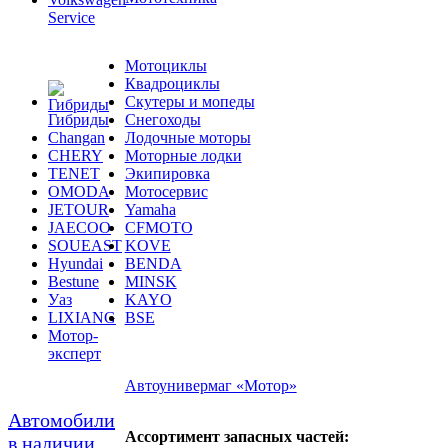
Service
Мотоциклы
Квадроциклы
Скутеры и мопеды
Гибриды
Снегоходы
Changan
Лодочные моторы
CHERY
Моторные лодки
TENET
Экипировка
OMODA
Мотосервис
JETOUR
Yamaha
JAECOO
CFMOTO
SOUEAST
KOVE
Hyundai
BENDA
Bestune
MINSK
Уаз
KAYO
LIXIANG
BSE
Мотор-
эксперт
Автоунивермаг «Мотор»
Автомобили
Ассортимент запасных частей:
в наличии