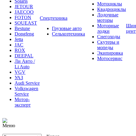
JETOUR
Квадроциклы
JAECOO
Лодочные
FOTON
Спецтехника
моторы
SOUEAST
Моторные
Шин
Bestune
Грузовые авто
лодки
цен
Dongfeng
Сельхозтехника
Снегоходы
Jetta
Скутеры и
JAC
мопеды
ROX
Экипировка
DEEPAL
Мотосервис
Ли Авто /
Li Auto
VGV
УАЗ
Audi Service
Volkswagen
Service
Мотор-
эксперт
Киров