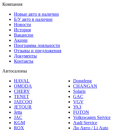
Новые авто в наличии
Б/У авто в наличии
Новости
История
Вакансии
Акции
Программа лояльности
Отзывы и предложения
Документы
Контакты
Автосалоны
HAVAL
Dongfeng
OMODA
CHANGAN
CHERY
Solaris
TENET
GAC
JAECOO
VGV
JETOUR
УАЗ
Jetta
FOTON
JAC
Volkswagen Service
KGM
Audi Service
ROX
Ли Авто / Li Auto
DEEPAL
Электромобили