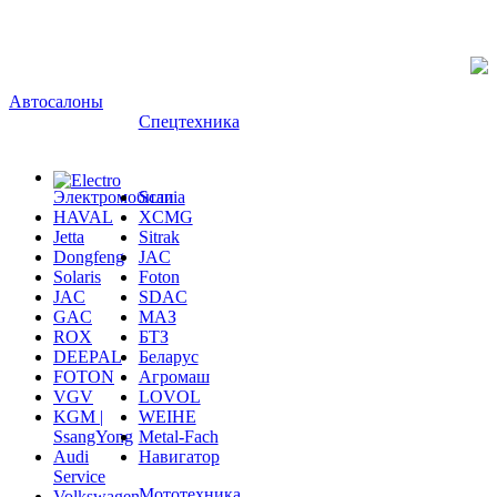
Автосалоны
Спецтехника
Электромобили
Scania
HAVAL
XCMG
Jetta
Sitrak
Dongfeng
JAC
Solaris
Foton
JAC
SDAC
GAC
МАЗ
ROX
БТЗ
DEEPAL
Беларус
FOTON
Агромаш
VGV
LOVOL
KGM |
WEIHE
SsangYong
Metal-Fach
Audi
Навигатор
Service
Мототехника
Volkswagen