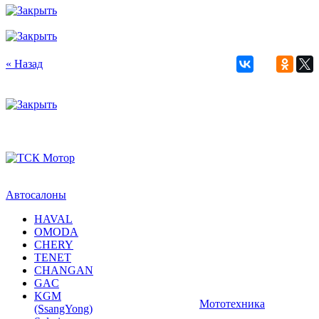
« Назад
Автосалоны
HAVAL
OMODA
CHERY
TENET
CHANGAN
GAC
KGM
Мототехника
(SsangYong)
Solaris
Мотоциклы