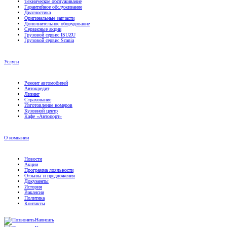
Диагностика
Оригинальные запчасти
Дополнительное оборудование
Сервисные акции
Грузовой сервис ISUZU
Грузовой сервис Scania
Услуги
Ремонт автомобилей
Автокредит
Лизинг
Страхование
Изготовление номеров
Кузовной центр
Кафе «Автопорт»
О компании
Новости
Акции
Программа лояльности
Отзывы и предложения
Документы
История
Вакансии
Политика
Контакты
Написать
Контакты