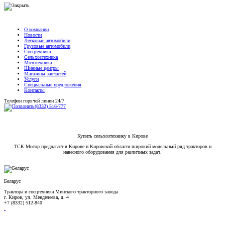
О компании
Новости
Легковые автомобили
Грузовые автомобили
Спецтехника
Сельхозтехника
Мототехника
Шинные центры
Магазины запчастей
Услуги
Специальные предложения
Контакты
Телефон горячей линии 24/7
(8332) 516-777
Купить сельхозтехнику в Кирове
ТСК Мотор предлагает в Кирове и Кировской области широкий модельный ряд тракторов и
навесного оборудования для различных задач.
Беларус
Трактора и спецтехника Минского тракторного завода
г. Киров, ул. Менделеева, д. 4
+7 (8332) 512-840