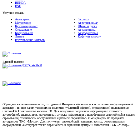
BSE
Услуги и товары
Автосервис
Запчасти
Мотосервис
Автоунивермаг
Кузовной ремонт
Шины и диски
Страхование
Автоприцепы
Кредитование
Аккумуляторы
Лизинг
Кафе «Автопорт»
Изготовление номеров
Единый телефон
(8332) 64-00-00
Обращаем ваше внимание на то, что данный Интернет-сайт носит исключительно информационный
характер и ни при каких условиях не является публичной офертой, определяемой положениями
Статьи 437 Гражданского кодекса РФ. Для получения подробной информации о стоимости
автомобилей, спецтехники, мототехники, а также информации о приобретении автомобилей в кредит,
страховании, техническом обслуживании и ремонте обращайтесь к менеджерам по продажам
автоцентров ТКС «Мотор». Для получения автомобилей, запасных частях, дополнительном
оборудовании, аксессуарах также обращайтесь в сервисные центры и автосалоны ТСК «Мотор».