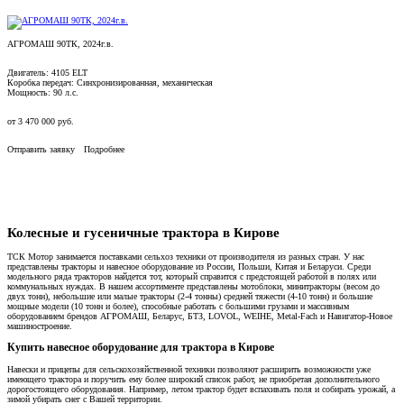
АГРОМАШ 90ТК, 2024г.в.
Двигатель: 4105 ELT
Коробка передач: Синхронизированная, механическая
Мощность: 90 л.с.
от
3 470 000
руб.
Отправить заявку
Подробнее
Колесные и гусеничные трактора в Кирове
ТСК Мотор занимается поставками сельхоз техники от производителя из разных стран. У нас
представлены тракторы и навесное оборудование из России, Польши, Китая и Беларуси. Среди
модельного ряда тракторов найдется тот, который справится с предстоящей работой в полях или
коммунальных нуждах. В нашем ассортименте представлены мотоблоки, минитракторы (весом до
двух тонн), небольшие или малые тракторы (2-4 тонны) средней тяжести (4-10 тонн) и большие
мощные модели (10 тонн и более), способные работать с большими грузами и массивным
оборудованием брендов АГРОМАШ, Беларус, БТЗ, LOVOL, WEIHE, Metal-Fach и Навигатор-Новое
машиностроение.
Купить навесное оборудование для трактора в Кирове
Навески и прицепы для сельскохозяйственной техники позволяют расширить возможности уже
имеющего трактора и поручить ему более широкий список работ, не приобретая дополнительного
дорогостоящего оборудования. Например, летом трактор будет вспахивать поля и собирать урожай, а
зимой убирать снег с Вашей территории.