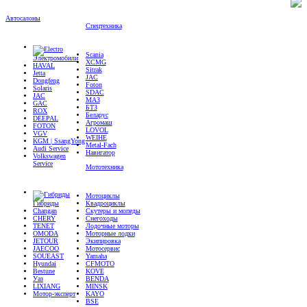
Автосалоны
Спецтехника
Scania
Электромобили
XCMG
HAVAL
Sitrak
Jetta
JAC
Dongfeng
Foton
Solaris
SDAC
JAC
МАЗ
GAC
БТЗ
ROX
Беларус
DEEPAL
Агромаш
FOTON
LOVOL
VGV
WEIHE
KGM | SsangYong
Metal-Fach
Audi Service
Навигатор
Volkswagen
Service
Мототехника
Мотоциклы
Гибриды
Квадроциклы
Changan
Скутеры и мопеды
CHERY
Снегоходы
TENET
Лодочные моторы
OMODA
Моторные лодки
JETOUR
Экипировка
JAECOO
Мотосервис
SOUEAST
Yamaha
Hyundai
CFMOTO
Bestune
KOVE
Уаз
BENDA
LIXIANG
MINSK
Мотор-эксперт
KAYO
BSE