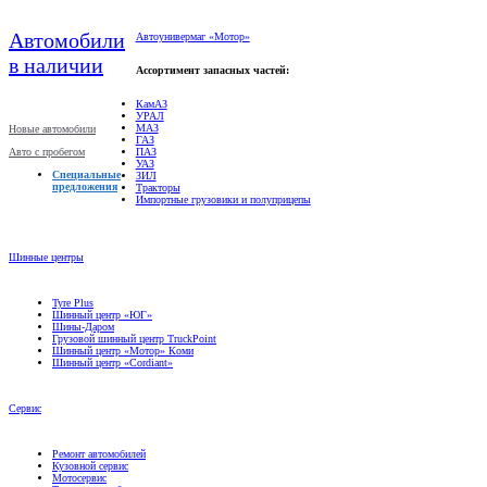
Автомобили
Автоунивермаг «Мотор»
в наличии
Ассортимент запасных частей:
КамАЗ
УРАЛ
МАЗ
Новые автомобили
ГАЗ
Авто с пробегом
ПАЗ
УАЗ
Специальные
ЗИЛ
предложения
Тракторы
Импортные грузовики и полуприцепы
Шинные центры
Tyre Plus
Шинный центр «ЮГ»
Шины-Даром
Грузовой шинный центр TruckPoint
Шинный центр «Мотор» Коми
Шинный центр «Cordiant»
Сервис
Ремонт автомобилей
Кузовной сервис
Мотосервис
Техническое обслуживание
Гарантийное обслуживание