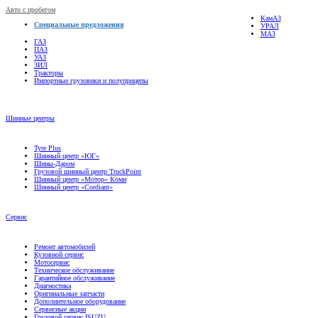
Авто с пробегом
КамАЗ
Специальные предложения
УРАЛ
МАЗ
ГАЗ
ПАЗ
УАЗ
ЗИЛ
Тракторы
Импортные грузовики и полуприцепы
Шинные центры
Tyre Plus
Шинный центр «ЮГ»
Шины-Даром
Грузовой шинный центр TruckPoint
Шинный центр «Мотор» Коми
Шинный центр «Cordiant»
Сервис
Ремонт автомобилей
Кузовной сервис
Мотосервис
Техническое обслуживание
Гарантийное обслуживание
Диагностика
Оригинальные запчасти
Дополнительное оборудование
Сервисные акции
Грузовой сервис ISUZU