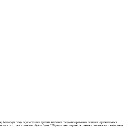
и, благодаря чему осуществляем прямые поставки специализированной техники, оригинальных
висимости от задач, можно собрать более 200 различных вариантов техники специального назначения.