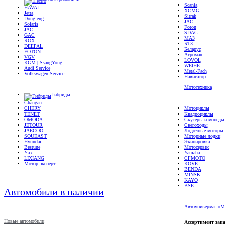
Scania
HAVAL
XCMG
Jetta
Sitrak
Dongfeng
JAC
Solaris
Foton
JAC
SDAC
GAC
МАЗ
ROX
БТЗ
DEEPAL
Беларус
FOTON
Агромаш
VGV
LOVOL
KGM | SsangYong
WEIHE
Audi Service
Metal-Fach
Volkswagen Service
Навигатор
Мототехника
Гибриды
Changan
CHERY
Мотоциклы
TENET
Квадроциклы
OMODA
Скутеры и мопеды
JETOUR
Снегоходы
JAECOO
Лодочные моторы
SOUEAST
Моторные лодки
Hyundai
Экипировка
Bestune
Мотосервис
Уаз
Yamaha
LIXIANG
CFMOTO
Мотор-эксперт
KOVE
BENDA
MINSK
KAYO
BSE
Автомобили в наличии
Автоунивермаг «М
Новые автомобили
Ассортимент запа