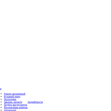
ги
Ремонт автомобилей
Кузовной центр
Мотосервис
Заказать запчасти
Акции
Новости
Подбор аккумулятора
Изготовление номеров
Автокредит