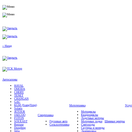
« Назад
Автосалоны
HAVAL
OMODA
CHERY
TENET
CHANGAN
GAC
KGM (SsangYong)
Мототехника
Услу
Solaris
JETOUR
Мотоциклы
JAECOO
Квадроциклы
Спецтехника
FOTON
Лодочные моторы
SOUEAST
Грузовые авто
Моторные лодки
Шинные центры
Bestune
Сельхозтехника
Снегоходы
Dongfeng
Скутеры и мопеды
Jetta
Экипировка