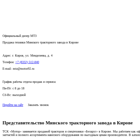
Официальный дилер МТЗ
Продажа техники Минского тракторного завода в Кирове
Адрес:
г. Киров, ул. Менделеева, д. 4
Телефон:
+7 (8332) 512-840
E-mail:
mtz@motor92.ru
График работы отдела продаж и сервиса:
Пн-Пт:
с 8 до 18
Сб-Вс:
выходной
Перейти на сайт
Заказать звонок
Представительство Минского тракторного завода в Кирове
ТСК «Мотор» занимается продажей тракторов и спецтехники «Беларус» в Кирове. Мы работаем как оф
запчастей и полного ассортимента навесного оборудования по выгодным ценам производителя. В катал