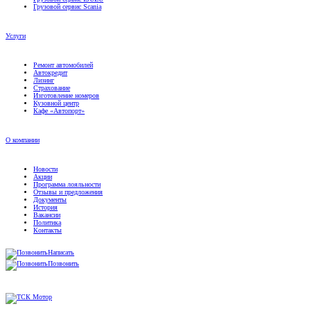
Грузовой сервис Scania
Услуги
Ремонт автомобилей
Автокредит
Лизинг
Страхование
Изготовление номеров
Кузовной центр
Кафе «Автопорт»
О компании
Новости
Акции
Программа лояльности
Отзывы и предложения
Документы
История
Вакансии
Политика
Контакты
Написать
Позвонить