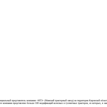
ициальный представитель компании «МТЗ» (Минский тракторный завод) на территории Кировской област
оге компании представлено больше 100 модификаций колесных и гусеничных тракторов, из которых, в за