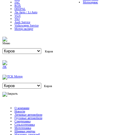
JAC
Мотосервис
ROX
DEEPAL
Ли Авто / Li Auto
VGV
УАЗ
Audi Service
Volkswagen Service
Мотор-эксперт
Киров
Киров
О компании
Новости
Легковые автомобили
Грузовые автомобили
Спецтехника
Сельхозтехника
Мототехника
Шинные центры
Магазины запчастей