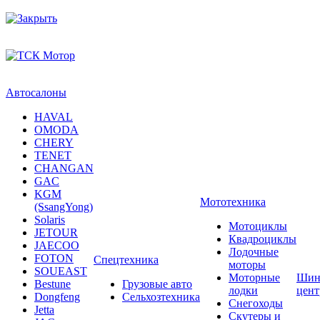
Автосалоны
HAVAL
OMODA
CHERY
TENET
CHANGAN
GAC
KGM
Мототехника
(SsangYong)
Solaris
Мотоциклы
JETOUR
Квадроциклы
JAECOO
Лодочные
FOTON
Спецтехника
моторы
SOUEAST
Моторные
Шин
Bestune
Грузовые авто
лодки
цен
Dongfeng
Сельхозтехника
Снегоходы
Jetta
Скутеры и