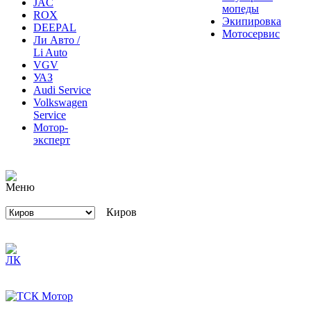
JAC
мопеды
ROX
Экипировка
DEEPAL
Мотосервис
Ли Авто /
Li Auto
VGV
УАЗ
Audi Service
Volkswagen
Service
Мотор-
эксперт
Киров