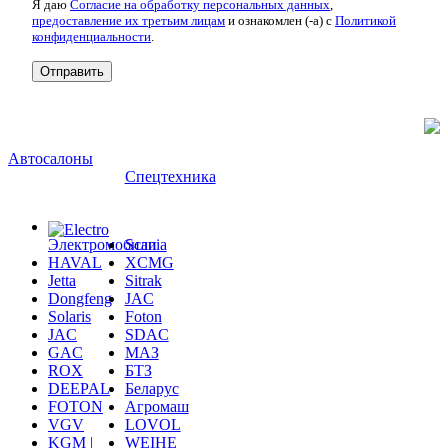
Я даю
Согласие на обработку персональных данных
,
предоставление их третьим лицам
и ознакомлен (-а) c
Политикой
конфиденциальности
.
Автосалоны
Спецтехника
Электромобили
Scania
HAVAL
XCMG
Jetta
Sitrak
Dongfeng
JAC
Solaris
Foton
JAC
SDAC
GAC
МАЗ
ROX
БТЗ
DEEPAL
Беларус
FOTON
Агромаш
VGV
LOVOL
KGM |
WEIHE