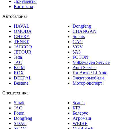
Документы
Контакты
Автосалоны
HAVAL
Dongfeng
OMODA
CHANGAN
CHERY
Solaris
TENET
GAC
JAECOO
VGV
JETOUR
УАЗ
Jetta
FOTON
JAC
Volkswagen Service
KGM
Audi Service
ROX
Ли Авто / Li Auto
DEEPAL
Электромобили
Bestune
Мотор-эксперт
Спецтехника
Sitrak
Scania
JAC
БТЗ
Foton
Беларус
Dongfeng
Агромаш
SDAC
WEIHE
XCMG
Metal-Fach