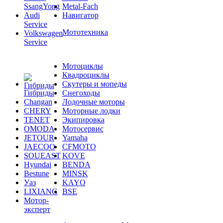
SsangYong
Metal-Fach
Audi
Навигатор
Service
Мототехника
Volkswagen
Service
Мотоциклы
Квадроциклы
Скутеры и мопеды
Гибриды
Снегоходы
Changan
Лодочные моторы
CHERY
Моторные лодки
TENET
Экипировка
OMODA
Мотосервис
JETOUR
Yamaha
JAECOO
CFMOTO
SOUEAST
KOVE
Hyundai
BENDA
Bestune
MINSK
Уаз
KAYO
LIXIANG
BSE
Мотор-
эксперт