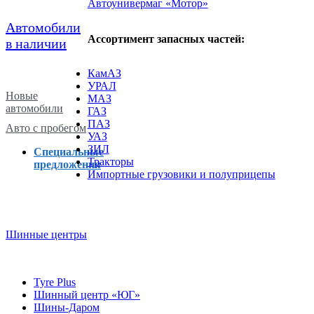
Автоунивермаг «Мотор»
Автомобили
Ассортимент запасных частей:
в наличии
КамАЗ
УРАЛ
Новые
МАЗ
автомобили
ГАЗ
ПАЗ
Авто с пробегом
УАЗ
ЗИЛ
Специальные
Тракторы
предложения
Импортные грузовики и полуприцепы
Шинные центры
Tyre Plus
Шинный центр «ЮГ»
Шины-Даром