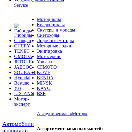
Service
Мотоциклы
Квадроциклы
Скутеры и мопеды
Гибриды
Снегоходы
Changan
Лодочные моторы
CHERY
Моторные лодки
TENET
Экипировка
OMODA
Мотосервис
JETOUR
Yamaha
JAECOO
CFMOTO
SOUEAST
KOVE
Hyundai
BENDA
Bestune
MINSK
Уаз
KAYO
LIXIANG
BSE
Мотор-
эксперт
Автоунивермаг «Мотор»
Автомобили
Ассортимент запасных частей:
в наличии