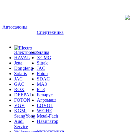
Автосалоны
Спецтехника
Электромобили
Scania
HAVAL
XCMG
Jetta
Sitrak
Dongfeng
JAC
Solaris
Foton
JAC
SDAC
GAC
МАЗ
ROX
БТЗ
DEEPAL
Беларус
FOTON
Агромаш
VGV
LOVOL
KGM |
WEIHE
SsangYong
Metal-Fach
Audi
Навигатор
Service
Мототехника
Volkswagen