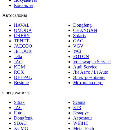
Контакты
Автосалоны
HAVAL
Dongfeng
OMODA
CHANGAN
CHERY
Solaris
TENET
GAC
JAECOO
VGV
JETOUR
УАЗ
Jetta
FOTON
JAC
Volkswagen Service
KGM
Audi Service
ROX
Ли Авто / Li Auto
DEEPAL
Электромобили
Bestune
Мотор-эксперт
Спецтехника
Sitrak
Scania
JAC
БТЗ
Foton
Беларус
Dongfeng
Агромаш
SDAC
WEIHE
XCMG
Metal-Fach
МАЗ
Навигатор