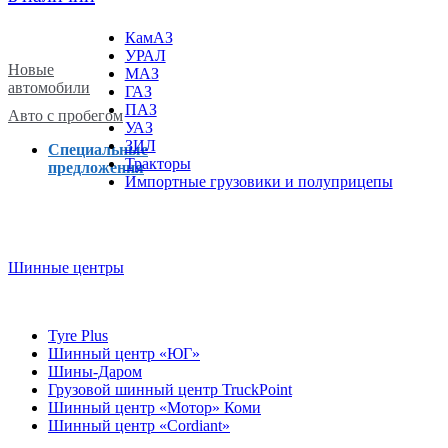
КамАЗ
УРАЛ
Новые
МАЗ
автомобили
ГАЗ
ПАЗ
Авто с пробегом
УАЗ
ЗИЛ
Специальные
Тракторы
предложения
Импортные грузовики и полуприцепы
Шинные центры
Tyre Plus
Шинный центр «ЮГ»
Шины-Даром
Грузовой шинный центр TruckPoint
Шинный центр «Мотор» Коми
Шинный центр «Cordiant»