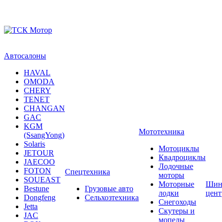
Автосалоны
HAVAL
OMODA
CHERY
TENET
CHANGAN
GAC
KGM
Мототехника
(SsangYong)
Solaris
Мотоциклы
JETOUR
Квадроциклы
JAECOO
Лодочные
FOTON
Спецтехника
моторы
SOUEAST
Моторные
Шин
Bestune
Грузовые авто
лодки
цен
Dongfeng
Сельхозтехника
Снегоходы
Jetta
Скутеры и
JAC
мопеды
ROX
Экипировка