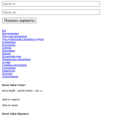
Все
Внедорожники
Городские автомобили
Для путешествий и активного отдыха
Компактные
Кроссоверы
Лифтбек
Паркетники
Пикапы
Полноприводные
Премиальные автомобили
Седаны
Семейные автомобили
Спортивные
Универсалы
Хэтчбэки
Электрические
Haval Jolion Техно+
КРАСНЫЙ / АКПП (4WD) / 150 л.с.
Цена по запросу
Цена по акции
Haval Jolion Премиум
Черный / АКПП (4WD) / 150 л.с.