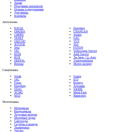
Программа лояльности
Отзывы и предложения
Документы
Контакты
Автосалоны
HAVAL
Dongfeng
OMODA
CHANGAN
CHERY
Solaris
TENET
GAC
JAECOO
VGV
JETOUR
УАЗ
Jetta
FOTON
JAC
Volkswagen Service
KGM
Audi Service
ROX
Ли Авто / Li Auto
DEEPAL
Электромобили
Bestune
Мотор-эксперт
Спецтехника
Sitrak
Scania
JAC
БТЗ
Foton
Беларус
Dongfeng
Агромаш
SDAC
WEIHE
XCMG
Metal-Fach
МАЗ
Навигатор
Мототехника
Мотоциклы
Квадроциклы
Лодочные моторы
Моторные лодки
Снегоходы
Скутеры и мопеды
Экипировка
Yamaha
CFMOTO