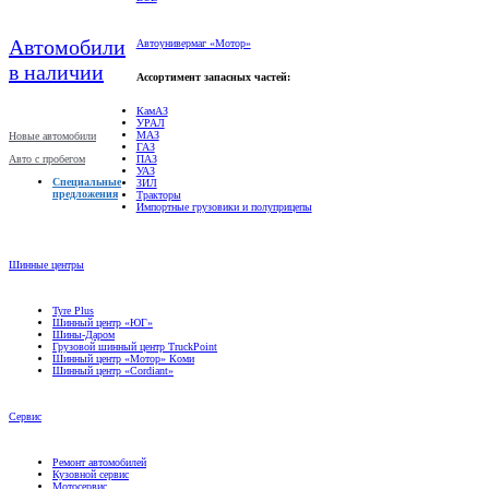
Автомобили
Автоунивермаг «Мотор»
в наличии
Ассортимент запасных частей:
КамАЗ
УРАЛ
МАЗ
Новые автомобили
ГАЗ
Авто с пробегом
ПАЗ
УАЗ
Специальные
ЗИЛ
предложения
Тракторы
Импортные грузовики и полуприцепы
Шинные центры
Tyre Plus
Шинный центр «ЮГ»
Шины-Даром
Грузовой шинный центр TruckPoint
Шинный центр «Мотор» Коми
Шинный центр «Cordiant»
Сервис
Ремонт автомобилей
Кузовной сервис
Мотосервис
Техническое обслуживание