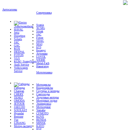
Автосалоны
Спецтехника
Scania
Электромобили
XCMG
HAVAL
Sitrak
Jetta
JAC
Dongfeng
Foton
Solaris
SDAC
JAC
МАЗ
GAC
БТЗ
ROX
Беларус
DEEPAL
Агромаш
FOTON
LOVOL
VGV
WEIHE
KGM | SsangYong
Metal-Fach
Audi Service
Навигатор
Volkswagen
Service
Мототехника
Мотоциклы
Гибриды
Квадроциклы
Changan
Скутеры и мопеды
CHERY
Снегоходы
TENET
Лодочные моторы
OMODA
Моторные лодки
JETOUR
Экипировка
JAECOO
Мотосервис
SOUEAST
Yamaha
Hyundai
CFMOTO
Bestune
KOVE
Уаз
BENDA
LIXIANG
MINSK
Мотор-эксперт
KAYO
BSE