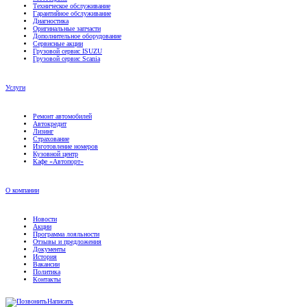
Гарантийное обслуживание
Диагностика
Оригинальные запчасти
Дополнительное оборудование
Сервисные акции
Грузовой сервис ISUZU
Грузовой сервис Scania
Услуги
Ремонт автомобилей
Автокредит
Лизинг
Страхование
Изготовление номеров
Кузовной центр
Кафе «Автопорт»
О компании
Новости
Акции
Программа лояльности
Отзывы и предложения
Документы
История
Вакансии
Политика
Контакты
Написать
Контакты