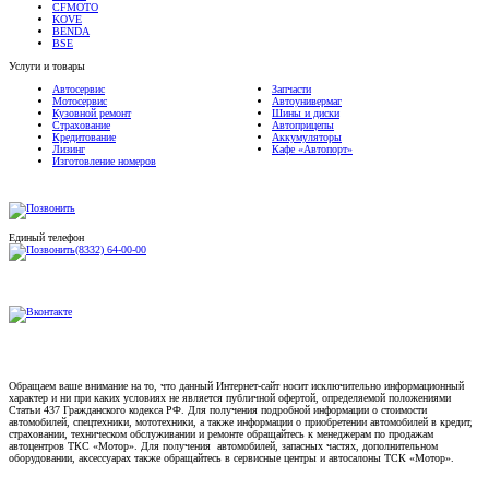
KOVE
BENDA
BSE
Услуги и товары
Автосервис
Запчасти
Мотосервис
Автоунивермаг
Кузовной ремонт
Шины и диски
Страхование
Автоприцепы
Кредитование
Аккумуляторы
Лизинг
Кафе «Автопорт»
Изготовление номеров
Единый телефон
(8332) 64-00-00
Обращаем ваше внимание на то, что данный Интернет-сайт носит исключительно информационный
характер и ни при каких условиях не является публичной офертой, определяемой положениями
Статьи 437 Гражданского кодекса РФ. Для получения подробной информации о стоимости
автомобилей, спецтехники, мототехники, а также информации о приобретении автомобилей в кредит,
страховании, техническом обслуживании и ремонте обращайтесь к менеджерам по продажам
автоцентров ТКС «Мотор». Для получения автомобилей, запасных частях, дополнительном
оборудовании, аксессуарах также обращайтесь в сервисные центры и автосалоны ТСК «Мотор».