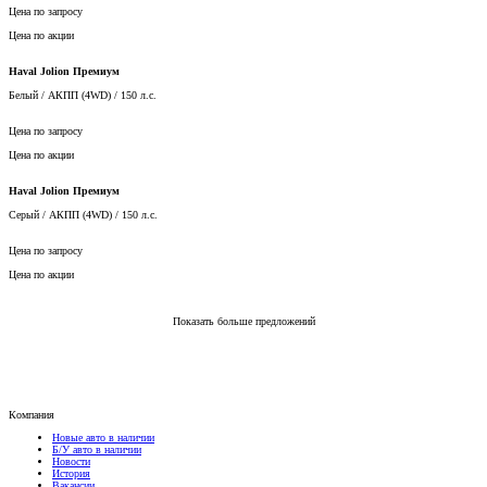
Цена по акции
Haval Jolion Премиум
Белый / АКПП (4WD) / 150 л.с.
Цена по запросу
Цена по акции
Haval Jolion Премиум
Серый / АКПП (4WD) / 150 л.с.
Цена по запросу
Цена по акции
Показать больше предложений
Компания
Новые авто в наличии
Б/У авто в наличии
Новости
История
Вакансии
Акции