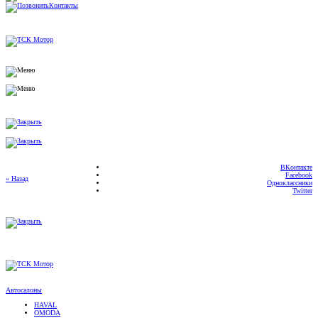
ВКонтакте
Facebook
« Назад
Одноклассники
Twitter
Автосалоны
HAVAL
OMODA
CHERY
TENET