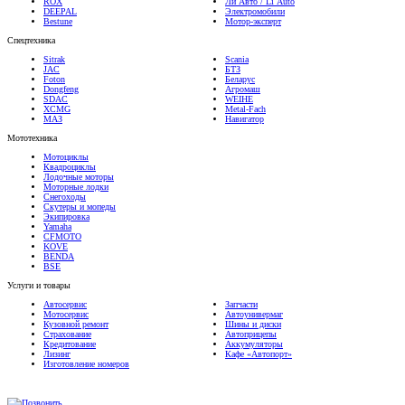
Bestune
Мотор-эксперт
Спецтехника
Sitrak
Scania
JAC
БТЗ
Foton
Беларус
Dongfeng
Агромаш
SDAC
WEIHE
XCMG
Metal-Fach
МАЗ
Навигатор
Мототехника
Мотоциклы
Квадроциклы
Лодочные моторы
Моторные лодки
Снегоходы
Скутеры и мопеды
Экипировка
Yamaha
CFMOTO
KOVE
BENDA
BSE
Услуги и товары
Автосервис
Запчасти
Мотосервис
Автоунивермаг
Кузовной ремонт
Шины и диски
Страхование
Автоприцепы
Кредитование
Аккумуляторы
Лизинг
Кафе «Автопорт»
Изготовление номеров