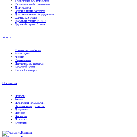
Диагностика
Оригинальные запчасти
Дополнительное оборудование
Сервисные акции
Грузовой сервис ISUZU
Грузовой сервис Scania
Услуги
Ремонт автомобилей
Автокредит
Лизинг
Страхование
Изготовление номеров
Кузовной центр
Кафе «Автопорт»
О компании
Новости
Акции
Программа лояльности
Отзывы и предложения
Документы
История
Вакансии
Политика
Контакты
Написать
Контакты