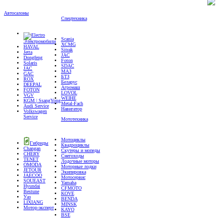
Автосалоны
Спецтехника
Scania
Электромобили
XCMG
HAVAL
Sitrak
Jetta
JAC
Dongfeng
Foton
Solaris
SDAC
JAC
МАЗ
GAC
БТЗ
ROX
Беларус
DEEPAL
Агромаш
FOTON
LOVOL
VGV
WEIHE
KGM | SsangYong
Metal-Fach
Audi Service
Навигатор
Volkswagen
Service
Мототехника
Мотоциклы
Гибриды
Квадроциклы
Changan
Скутеры и мопеды
CHERY
Снегоходы
TENET
Лодочные моторы
OMODA
Моторные лодки
JETOUR
Экипировка
JAECOO
Мотосервис
SOUEAST
Yamaha
Hyundai
CFMOTO
Bestune
KOVE
Уаз
BENDA
LIXIANG
MINSK
Мотор-эксперт
KAYO
BSE