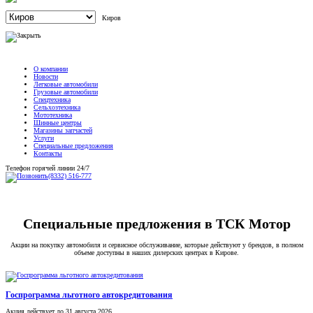
Киров
О компании
Новости
Легковые автомобили
Грузовые автомобили
Спецтехника
Сельхозтехника
Мототехника
Шинные центры
Магазины запчастей
Услуги
Специальные предложения
Контакты
Телефон горячей линии 24/7
(8332) 516-777
Специальные предложения в ТСК Мотор
Акции на покупку автомобиля и сервисное обслуживание, которые действуют у брендов, в полном
объеме доступны в наших дилерских центрах в Кирове.
Госпрограмма льготного автокредитования
Акция
действует
до 31 августа 2026