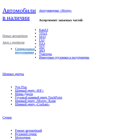
Автомобили
Автоунивермаг «Мотор»
в наличии
Ассортимент запасных частей:
КамАЗ
УРАЛ
Новые автомобили
МАЗ
ГАЗ
Авто с пробегом
ПАЗ
УАЗ
Специальные
ЗИЛ
предложения
Тракторы
Импортные грузовики и полуприцепы
Шинные центры
Tyre Plus
Шинный центр «ЮГ»
Шины-Даром
Грузовой шинный центр TruckPoint
Шинный центр «Мотор» Коми
Шинный центр «Cordiant»
Сервис
Ремонт автомобилей
Кузовной сервис
Мотосервис
Техническое обслуживание
Гарантийное обслуживание