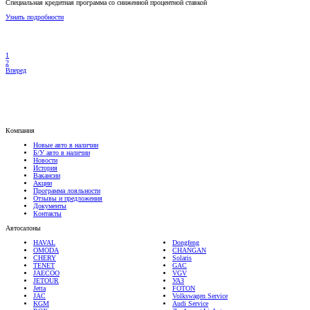
Узнать подробности
1
2
Вперед
Компания
Новые авто в наличии
Б/У авто в наличии
Новости
История
Вакансии
Акции
Программа лояльности
Отзывы и предложения
Документы
Контакты
Автосалоны
HAVAL
Dongfeng
OMODA
CHANGAN
CHERY
Solaris
TENET
GAC
JAECOO
VGV
JETOUR
УАЗ
Jetta
FOTON
JAC
Volkswagen Service
KGM
Audi Service
ROX
Ли Авто / Li Auto
DEEPAL
Электромобили