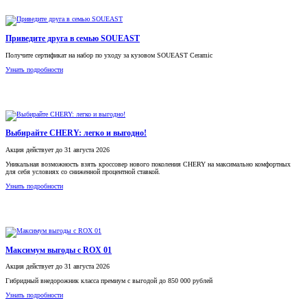
Приведите друга в семью SOUEAST
Получите сертификат на набор по уходу за кузовом SOUEAST Ceramic
Узнать подробности
Выбирайте CHERY: легко и выгодно!
Акция
действует
до 31 августа 2026
Уникальная возможность взять кроссовер нового поколения CHERY на максимально комфортных
для себя условиях со сниженной процентной ставкой.
Узнать подробности
Максимум выгоды с ROX 01
Акция
действует
до 31 августа 2026
Гибридный внедорожник класса премиум с выгодой до 850 000 рублей
Узнать подробности