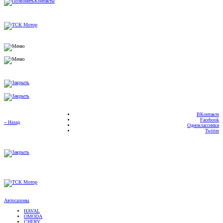
ВКонтакте
Facebook
« Назад
Одноклассники
Twitter
Автосалоны
HAVAL
OMODA
CHERY
TENET