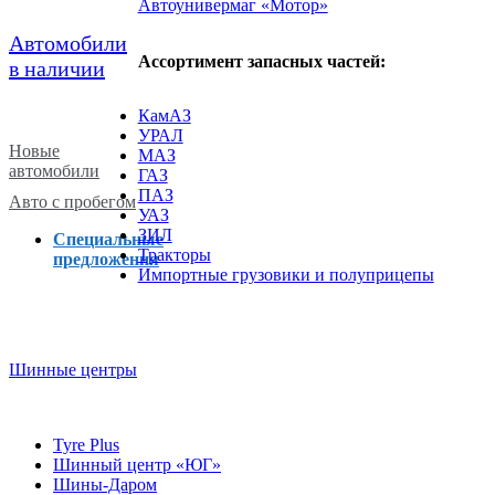
Автоунивермаг «Мотор»
Автомобили
Ассортимент запасных частей:
в наличии
КамАЗ
УРАЛ
Новые
МАЗ
автомобили
ГАЗ
ПАЗ
Авто с пробегом
УАЗ
ЗИЛ
Специальные
Тракторы
предложения
Импортные грузовики и полуприцепы
Шинные центры
Tyre Plus
Шинный центр «ЮГ»
Шины-Даром