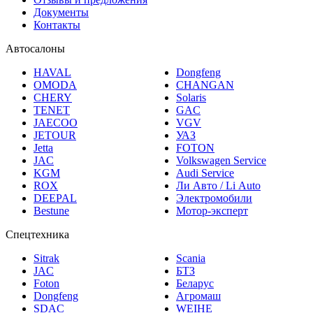
Документы
Контакты
Автосалоны
HAVAL
Dongfeng
OMODA
CHANGAN
CHERY
Solaris
TENET
GAC
JAECOO
VGV
JETOUR
УАЗ
Jetta
FOTON
JAC
Volkswagen Service
KGM
Audi Service
ROX
Ли Авто / Li Auto
DEEPAL
Электромобили
Bestune
Мотор-эксперт
Спецтехника
Sitrak
Scania
JAC
БТЗ
Foton
Беларус
Dongfeng
Агромаш
SDAC
WEIHE