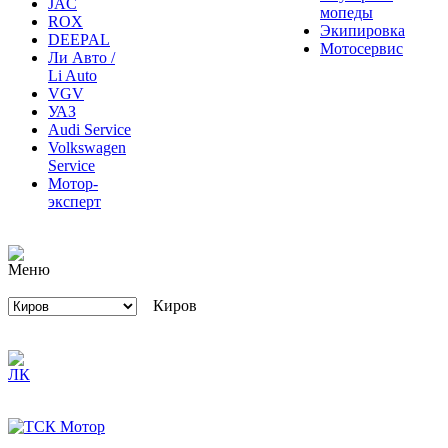
JAC
мопеды
ROX
Экипировка
DEEPAL
Мотосервис
Ли Авто /
Li Auto
VGV
УАЗ
Audi Service
Volkswagen
Service
Мотор-
эксперт
Киров