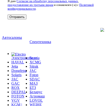
Я даю
Согласие на обработку персональных данных
,
предоставление их третьим лицам
и ознакомлен (-а) c
Политикой
конфиденциальности
.
Автосалоны
Спецтехника
Электромобили
Scania
HAVAL
XCMG
Jetta
Sitrak
Dongfeng
JAC
Solaris
Foton
JAC
SDAC
GAC
МАЗ
ROX
БТЗ
DEEPAL
Беларус
FOTON
Агромаш
VGV
LOVOL
KGM |
WEIHE