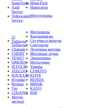
SsangYong
Metal-Fach
Audi
Навигатор
Service
Мототехника
Volkswagen
Service
Мотоциклы
Квадроциклы
Скутеры и мопеды
Гибриды
Снегоходы
Changan
Лодочные моторы
CHERY
Моторные лодки
TENET
Экипировка
OMODA
Мотосервис
JETOUR
Yamaha
JAECOO
CFMOTO
SOUEAST
KOVE
Hyundai
BENDA
Bestune
MINSK
Уаз
KAYO
LIXIANG
BSE
Мотор-
эксперт