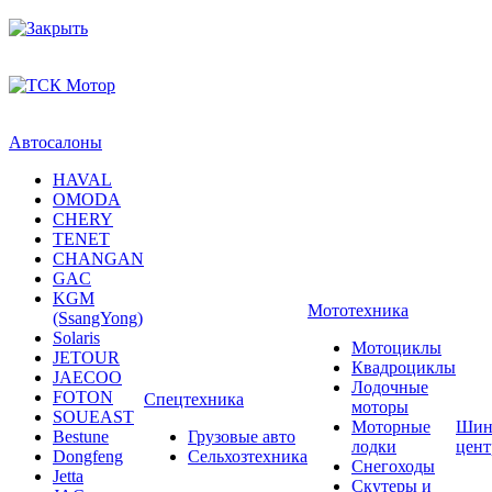
Автосалоны
HAVAL
OMODA
CHERY
TENET
CHANGAN
GAC
KGM
Мототехника
(SsangYong)
Solaris
Мотоциклы
JETOUR
Квадроциклы
JAECOO
Лодочные
FOTON
Спецтехника
моторы
SOUEAST
Моторные
Шин
Bestune
Грузовые авто
лодки
цен
Dongfeng
Сельхозтехника
Снегоходы
Jetta
Скутеры и