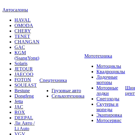
Автосалоны
HAVAL
OMODA
CHERY
TENET
CHANGAN
GAC
KGM
Мототехника
(SsangYong)
Solaris
Мотоциклы
JETOUR
Квадроциклы
JAECOO
Лодочные
FOTON
Спецтехника
моторы
SOUEAST
Моторные
Шин
Bestune
Грузовые авто
лодки
цен
Dongfeng
Сельхозтехника
Снегоходы
Jetta
Скутеры и
JAC
мопеды
ROX
Экипировка
DEEPAL
Мотосервис
Ли Авто /
Li Auto
VGV
УАЗ