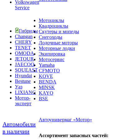
Service
Мотоциклы
Квадроциклы
Гибриды
Скутеры и мопеды
Changan
Снегоходы
CHERY
Лодочные моторы
TENET
Моторные лодки
OMODA
Экипировка
JETOUR
Мотосервис
JAECOO
Yamaha
SOUEAST
CFMOTO
Hyundai
KOVE
Bestune
BENDA
Уаз
MINSK
LIXIANG
KAYO
Мотор-
BSE
эксперт
Автоунивермаг «Мотор»
Автомобили
в наличии
Ассортимент запасных частей: