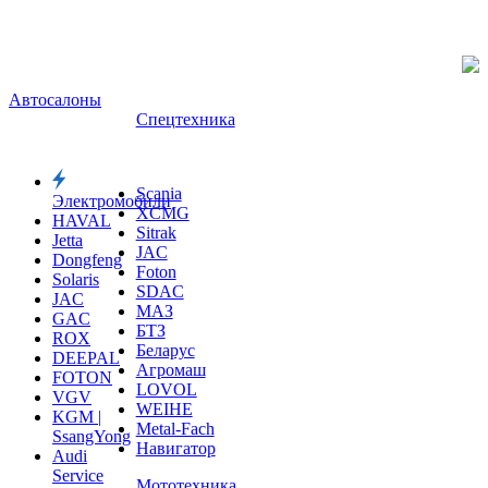
Автосалоны
Спецтехника
Scania
Электромобили
XCMG
HAVAL
Sitrak
Jetta
JAC
Dongfeng
Foton
Solaris
SDAC
JAC
МАЗ
GAC
БТЗ
ROX
Беларус
DEEPAL
Агромаш
FOTON
LOVOL
VGV
WEIHE
KGM |
Metal-Fach
SsangYong
Навигатор
Audi
Service
Мототехника
Volkswagen