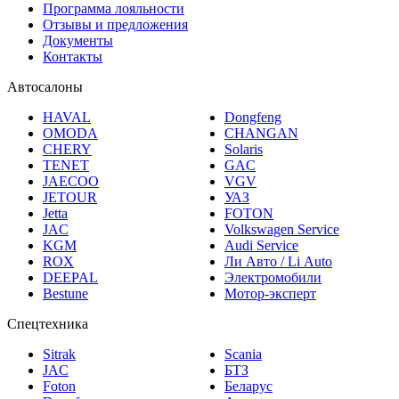
Отзывы и предложения
Документы
Контакты
Автосалоны
HAVAL
Dongfeng
OMODA
CHANGAN
CHERY
Solaris
TENET
GAC
JAECOO
VGV
JETOUR
УАЗ
Jetta
FOTON
JAC
Volkswagen Service
KGM
Audi Service
ROX
Ли Авто / Li Auto
DEEPAL
Электромобили
Bestune
Мотор-эксперт
Спецтехника
Sitrak
Scania
JAC
БТЗ
Foton
Беларус
Dongfeng
Агромаш