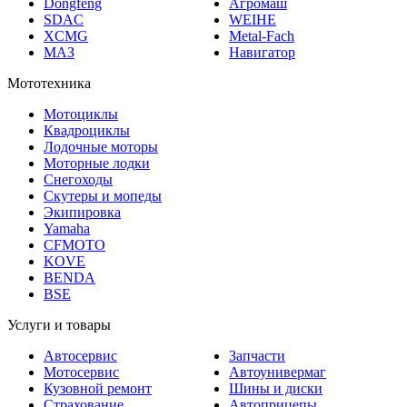
SDAC
WEIHE
XCMG
Metal-Fach
МАЗ
Навигатор
Мототехника
Мотоциклы
Квадроциклы
Лодочные моторы
Моторные лодки
Снегоходы
Скутеры и мопеды
Экипировка
Yamaha
CFMOTO
KOVE
BENDA
BSE
Услуги и товары
Автосервис
Запчасти
Мотосервис
Автоунивермаг
Кузовной ремонт
Шины и диски
Страхование
Автоприцепы
Кредитование
Аккумуляторы