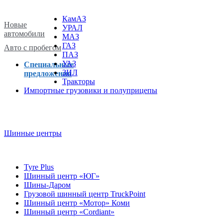
КамАЗ
Новые
УРАЛ
автомобили
МАЗ
ГАЗ
Авто с пробегом
ПАЗ
УАЗ
Специальные
ЗИЛ
предложения
Тракторы
Импортные грузовики и полуприцепы
Шинные центры
Tyre Plus
Шинный центр «ЮГ»
Шины-Даром
Грузовой шинный центр TruckPoint
Шинный центр «Мотор» Коми
Шинный центр «Cordiant»