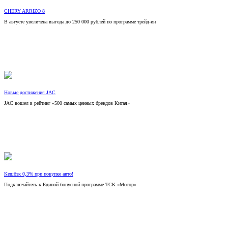
CHERY ARRIZO 8
В августе увеличена выгода до 250 000 рублей по программе трейд-ин
Новые достижения JAC
JAC вошел в рейтинг «500 самых ценных брендов Китая»
Кешбэк 0,3% при покупке авто!
Подключайтесь к Единой бонусной программе ТСК «Мотор»