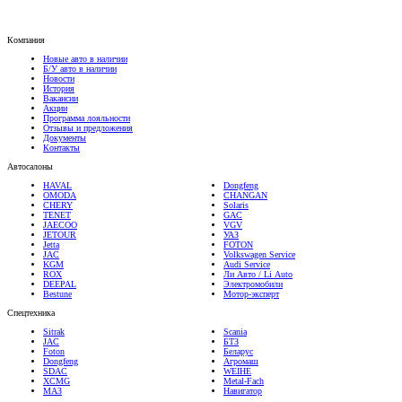
Компания
Новые авто в наличии
Б/У авто в наличии
Новости
История
Вакансии
Акции
Программа лояльности
Отзывы и предложения
Документы
Контакты
Автосалоны
HAVAL
Dongfeng
OMODA
CHANGAN
CHERY
Solaris
TENET
GAC
JAECOO
VGV
JETOUR
УАЗ
Jetta
FOTON
JAC
Volkswagen Service
KGM
Audi Service
ROX
Ли Авто / Li Auto
DEEPAL
Электромобили
Bestune
Мотор-эксперт
Спецтехника
Sitrak
Scania
JAC
БТЗ
Foton
Беларус
Dongfeng
Агромаш
SDAC
WEIHE
XCMG
Metal-Fach
МАЗ
Навигатор
Мототехника