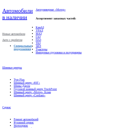
Автомобили
Автоунивермаг «Мотор»
в наличии
Ассортимент запасных частей:
КамАЗ
УРАЛ
МАЗ
Новые автомобили
ГАЗ
Авто с пробегом
ПАЗ
УАЗ
Специальные
ЗИЛ
предложения
Тракторы
Импортные грузовики и полуприцепы
Шинные центры
Tyre Plus
Шинный центр «ЮГ»
Шины-Даром
Грузовой шинный центр TruckPoint
Шинный центр «Мотор» Коми
Шинный центр «Cordiant»
Сервис
Ремонт автомобилей
Кузовной сервис
Мотосервис
Техническое обслуживание
Гарантийное обслуживание