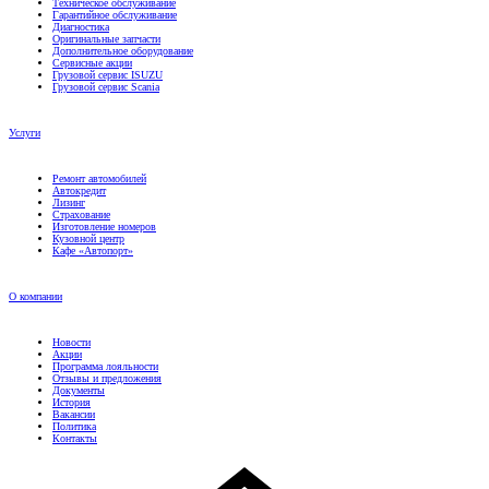
Диагностика
Оригинальные запчасти
Дополнительное оборудование
Сервисные акции
Грузовой сервис ISUZU
Грузовой сервис Scania
Услуги
Ремонт автомобилей
Автокредит
Лизинг
Страхование
Изготовление номеров
Кузовной центр
Кафе «Автопорт»
О компании
Новости
Акции
Программа лояльности
Отзывы и предложения
Документы
История
Вакансии
Политика
Контакты