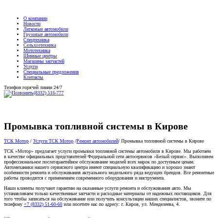
О компании
Новости
Легковые автомобили
Грузовые автомобили
Спецтехника
Сельхозтехника
Мототехника
Шинные центры
Магазины запчастей
Услуги
Специальные предложения
Контакты
Телефон горячей линии 24/7
(8332) 516-777
Промывка топливной системы в Кирове
ТСК Мотор
/
Услуги ТСК Мотор
/
Ремонт автомобилей
/
Промывка топливной системы в Кирове
ТСК «Мотор» предлагает услуги промывки топливной системы автомобиля в Кирове. Мы работаем
в качестве официальных представителей Федеральной сети автосервисов «Белый сервис». Выполняем
профессиональное послегарантийное обслуживание моделей всех марок по доступным ценам.
Автомеханики нашего сервисного центра имеют специальную квалификацию и хорошо знают
особенности ремонта и обслуживания актуального модельного ряда ведущих брендов. Все ремонтные
работы проводятся с применением современного оборудования и инструмента.
Наши клиенты получают гарантию на оказанные услуги ремонта и обслуживания авто. Мы
устанавливаем только качественные запчасти и расходные материалы от надежных поставщиков. Для
того чтобы записаться на обслуживание или получить консультации наших специалистов, звоните по
телефону
+7 (8332) 51-60-60
или посетите нас по адресу: г. Киров, ул. Менделеева, 4.