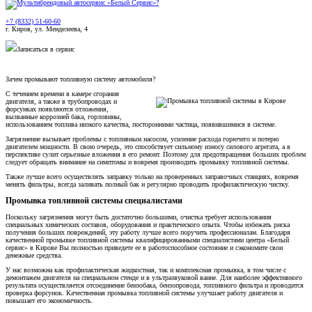
+7 (8332) 51-60-60
г. Киров, ул. Менделеева, 4
Записаться в сервис
Зачем промывают топливную систему автомобиля?
С течением времени в камере сгорания
двигателя, а также в трубопроводах и
форсунках появляются отложения,
вызванные коррозией бака, горловины,
использованием топлива низкого качества, посторонними частица, появившимися в системе.
Загрязнение вызывает проблемы с топливным насосом, усиление расхода горючего и потерю
двигателем мощности. В свою очередь, это способствует сильному износу силового агрегата, а в
перспективе сулит серьезные вложения в его ремонт. Поэтому для предотвращения больших проблем
следует обращать внимание на симптомы и вовремя производить промывку топливной системы.
Также лучше всего осуществлять заправку только на проверенных заправочных станциях, вовремя
менять фильтры, всегда заливать полный бак и регулярно проводить профилактическую чистку.
Промывка топливной системы специалистами
Поскольку загрязнения могут быть достаточно большими, очистка требует использования
специальных химических составов, оборудования и практического опыта. Чтобы избежать риска
получения больших повреждений, эту работу лучше всего поручить профессионалам. Благодаря
качественной промывке топливной системы квалифицированными специалистами центра «Белый
сервис» в Кирове Вы полностью приведете ее в работоспособное состояние и сэкономите свои
денежные средства.
У нас возможна как профилактическая жидкостная, так и комплексная промывка, в том числе с
демонтажем двигателя на специальном стенде и в ультразвуковой ванне. Для наиболее эффективного
результата осуществляется отсоединение бензобака, бензопровода, топливного фильтра и проводится
проверка форсунок. Качественная промывка топливной системы улучшает работу двигателя и
повышает его экономичность.