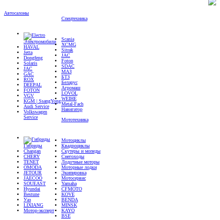
Автосалоны
Спецтехника
Scania
Электромобили
XCMG
HAVAL
Sitrak
Jetta
JAC
Dongfeng
Foton
Solaris
SDAC
JAC
МАЗ
GAC
БТЗ
ROX
Беларус
DEEPAL
Агромаш
FOTON
LOVOL
VGV
WEIHE
KGM | SsangYong
Metal-Fach
Audi Service
Навигатор
Volkswagen
Service
Мототехника
Мотоциклы
Гибриды
Квадроциклы
Changan
Скутеры и мопеды
CHERY
Снегоходы
TENET
Лодочные моторы
OMODA
Моторные лодки
JETOUR
Экипировка
JAECOO
Мотосервис
SOUEAST
Yamaha
Hyundai
CFMOTO
Bestune
KOVE
Уаз
BENDA
LIXIANG
MINSK
Мотор-эксперт
KAYO
BSE