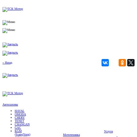
« Назад
Автосалоны
HAVAL
OMODA
CHERY
TENET
CHANGAN
GAC
KGM
Услуги
(SsangYong)
Мототехника
Solaris
Ремонт
JETOUR
Мотоциклы
автомобилей