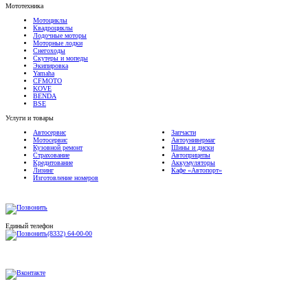
Мотоциклы
Квадроциклы
Лодочные моторы
Моторные лодки
Снегоходы
Скутеры и мопеды
Экипировка
Yamaha
CFMOTO
KOVE
BENDA
BSE
Услуги и товары
Автосервис
Запчасти
Мотосервис
Автоунивермаг
Кузовной ремонт
Шины и диски
Страхование
Автоприцепы
Кредитование
Аккумуляторы
Лизинг
Кафе «Автопорт»
Изготовление номеров
Единый телефон
(8332) 64-00-00