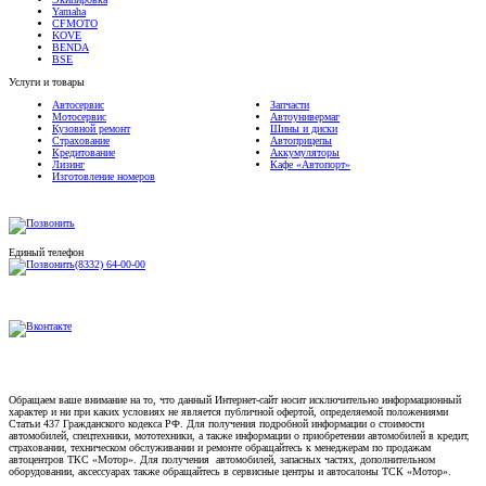
CFMOTO
KOVE
BENDA
BSE
Услуги и товары
Автосервис
Запчасти
Мотосервис
Автоунивермаг
Кузовной ремонт
Шины и диски
Страхование
Автоприцепы
Кредитование
Аккумуляторы
Лизинг
Кафе «Автопорт»
Изготовление номеров
Единый телефон
(8332) 64-00-00
Обращаем ваше внимание на то, что данный Интернет-сайт носит исключительно информационный
характер и ни при каких условиях не является публичной офертой, определяемой положениями
Статьи 437 Гражданского кодекса РФ. Для получения подробной информации о стоимости
автомобилей, спецтехники, мототехники, а также информации о приобретении автомобилей в кредит,
страховании, техническом обслуживании и ремонте обращайтесь к менеджерам по продажам
автоцентров ТКС «Мотор». Для получения автомобилей, запасных частях, дополнительном
оборудовании, аксессуарах также обращайтесь в сервисные центры и автосалоны ТСК «Мотор».