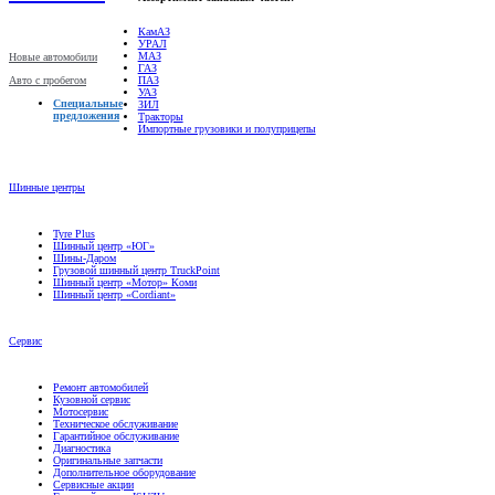
КамАЗ
УРАЛ
МАЗ
Новые автомобили
ГАЗ
Авто с пробегом
ПАЗ
УАЗ
Специальные
ЗИЛ
предложения
Тракторы
Импортные грузовики и полуприцепы
Шинные центры
Tyre Plus
Шинный центр «ЮГ»
Шины-Даром
Грузовой шинный центр TruckPoint
Шинный центр «Мотор» Коми
Шинный центр «Cordiant»
Сервис
Ремонт автомобилей
Кузовной сервис
Мотосервис
Техническое обслуживание
Гарантийное обслуживание
Диагностика
Оригинальные запчасти
Дополнительное оборудование
Сервисные акции
Грузовой сервис ISUZU
Грузовой сервис Scania