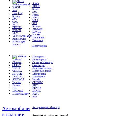
Электромобили
XCMG
HAVAL
Sitrak
Jetta
JAC
Dongfeng
Foton
Solaris
SDAC
JAC
МАЗ
GAC
БТЗ
ROX
Беларус
DEEPAL
Агромаш
FOTON
LOVOL
VGV
WEIHE
KGM | SsangYong
Metal-Fach
Audi Service
Навигатор
Volkswagen
Service
Мототехника
Мотоциклы
Гибриды
Квадроциклы
Changan
Скутеры и мопеды
CHERY
Снегоходы
TENET
Лодочные моторы
OMODA
Моторные лодки
JETOUR
Экипировка
JAECOO
Мотосервис
SOUEAST
Yamaha
Hyundai
CFMOTO
Bestune
KOVE
Уаз
BENDA
LIXIANG
MINSK
Мотор-эксперт
KAYO
BSE
Автомобили
Автоунивермаг «Мотор»
в наличии
Ассортимент запасных частей: