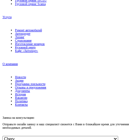
Услуги
Ремонт автомобилей
Автокредит
Лизинг
Страхование
Изготовление номеров
Кузовной центр
Кафе «Автопорт»
О компании
Новости
Акции
Программа лояльности
Отзывы и предложения
Документы
История
Вакансии
Политика
Контакты
Заявка на консультацию
Отправьте онлайн заявку и наш специалист свяжется с Вами в ближайшее время для уточнения
необходимых деталей.