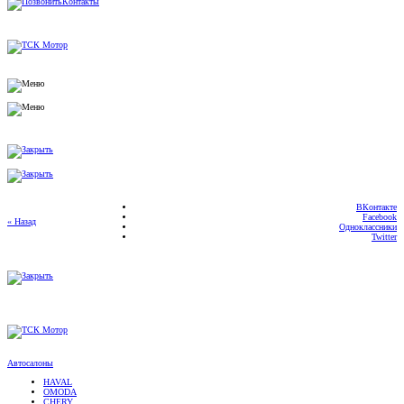
ВКонтакте
Facebook
« Назад
Одноклассники
Twitter
Автосалоны
HAVAL
OMODA
CHERY
TENET