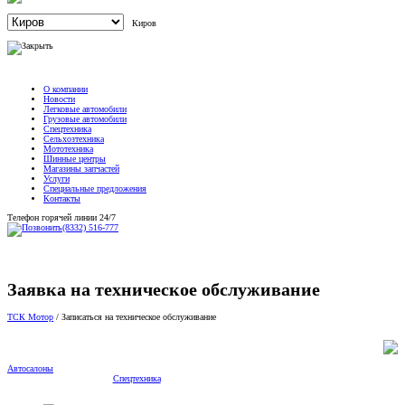
Киров
О компании
Новости
Легковые автомобили
Грузовые автомобили
Спецтехника
Сельхозтехника
Мототехника
Шинные центры
Магазины запчастей
Услуги
Специальные предложения
Контакты
Телефон горячей линии 24/7
(8332) 516-777
Заявка на техническое обслуживание
ТСК Мотор
/
Записаться на техническое обслуживание
Автосалоны
Спецтехника
Scania