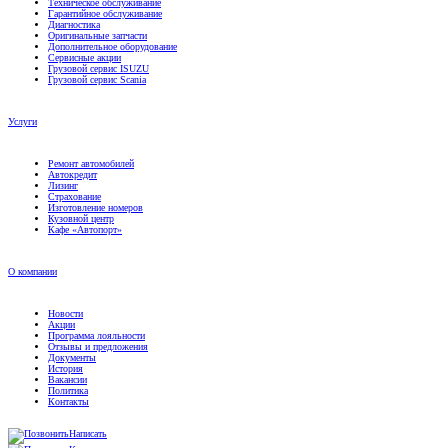
Диагностика
Оригинальные запчасти
Дополнительное оборудование
Сервисные акции
Грузовой сервис ISUZU
Грузовой сервис Scania
Услуги
Ремонт автомобилей
Автокредит
Лизинг
Страхование
Изготовление номеров
Кузовной центр
Кафе «Автопорт»
О компании
Новости
Акции
Программа лояльности
Отзывы и предложения
Документы
История
Вакансии
Политика
Контакты
Написать
Контакты