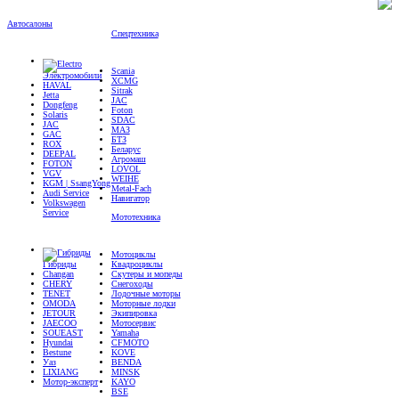
Автосалоны
Спецтехника
Scania
Электромобили
XCMG
HAVAL
Sitrak
Jetta
JAC
Dongfeng
Foton
Solaris
SDAC
JAC
МАЗ
GAC
БТЗ
ROX
Беларус
DEEPAL
Агромаш
FOTON
LOVOL
VGV
WEIHE
KGM | SsangYong
Metal-Fach
Audi Service
Навигатор
Volkswagen
Service
Мототехника
Мотоциклы
Гибриды
Квадроциклы
Changan
Скутеры и мопеды
CHERY
Снегоходы
TENET
Лодочные моторы
OMODA
Моторные лодки
JETOUR
Экипировка
JAECOO
Мотосервис
SOUEAST
Yamaha
Hyundai
CFMOTO
Bestune
KOVE
Уаз
BENDA
LIXIANG
MINSK
Мотор-эксперт
KAYO
BSE