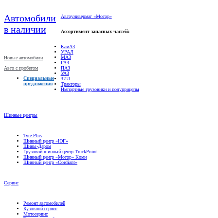
Автомобили
Автоунивермаг «Мотор»
в наличии
Ассортимент запасных частей:
КамАЗ
УРАЛ
МАЗ
Новые автомобили
ГАЗ
Авто с пробегом
ПАЗ
УАЗ
Специальные
ЗИЛ
предложения
Тракторы
Импортные грузовики и полуприцепы
Шинные центры
Tyre Plus
Шинный центр «ЮГ»
Шины-Даром
Грузовой шинный центр TruckPoint
Шинный центр «Мотор» Коми
Шинный центр «Cordiant»
Сервис
Ремонт автомобилей
Кузовной сервис
Мотосервис
Техническое обслуживание
Гарантийное обслуживание