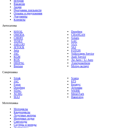
Акции
Программа лояльности
Отзывы и предложения
Документы
Контакты
Автосалоны
HAVAL
Dongfeng
OMODA
CHANGAN
CHERY
Solaris
TENET
GAC
JAECOO
VGV
JETOUR
УАЗ
Jetta
FOTON
JAC
Volkswagen Service
KGM
Audi Service
ROX
Ли Авто / Li Auto
DEEPAL
Электромобили
Bestune
Мотор-эксперт
Спецтехника
Sitrak
Scania
JAC
БТЗ
Foton
Беларус
Dongfeng
Агромаш
SDAC
WEIHE
XCMG
Metal-Fach
МАЗ
Навигатор
Мототехника
Мотоциклы
Квадроциклы
Лодочные моторы
Моторные лодки
Снегоходы
Скутеры и мопеды
Экипировка
Yamaha