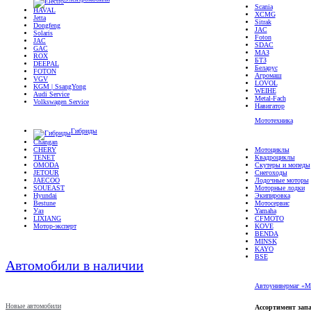
Scania
HAVAL
XCMG
Jetta
Sitrak
Dongfeng
JAC
Solaris
Foton
JAC
SDAC
GAC
МАЗ
ROX
БТЗ
DEEPAL
Беларус
FOTON
Агромаш
VGV
LOVOL
KGM | SsangYong
WEIHE
Audi Service
Metal-Fach
Volkswagen Service
Навигатор
Мототехника
Гибриды
Changan
CHERY
Мотоциклы
TENET
Квадроциклы
OMODA
Скутеры и мопеды
JETOUR
Снегоходы
JAECOO
Лодочные моторы
SOUEAST
Моторные лодки
Hyundai
Экипировка
Bestune
Мотосервис
Уаз
Yamaha
LIXIANG
CFMOTO
Мотор-эксперт
KOVE
BENDA
MINSK
KAYO
BSE
Автомобили в наличии
Автоунивермаг «М
Новые автомобили
Ассортимент запа