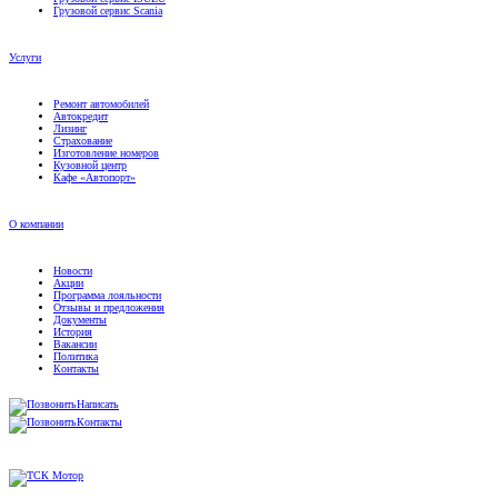
Грузовой сервис Scania
Услуги
Ремонт автомобилей
Автокредит
Лизинг
Страхование
Изготовление номеров
Кузовной центр
Кафе «Автопорт»
О компании
Новости
Акции
Программа лояльности
Отзывы и предложения
Документы
История
Вакансии
Политика
Контакты
Написать
Контакты