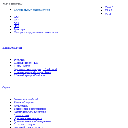
Авто с пробегом
КамАЗ
Специальные предложения
УРАЛ
МАЗ
ГАЗ
ПАЗ
УАЗ
ЗИЛ
Тракторы
Импортные грузовики и полуприцепы
Шинные центры
Tyre Plus
Шинный центр «ЮГ»
Шины-Даром
Грузовой шинный центр TruckPoint
Шинный центр «Мотор» Коми
Шинный центр «Cordiant»
Сервис
Ремонт автомобилей
Кузовной сервис
Мотосервис
Техническое обслуживание
Гарантийное обслуживание
Диагностика
Оригинальные запчасти
Дополнительное оборудование
Сервисные акции
Грузовой сервис ISUZU