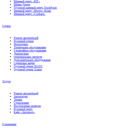
Грузовой шинный центр TruckPoint
Шинный центр «Мотор» Коми
Шинный центр «Cordiant»
Сервис
Ремонт автомобилей
Кузовной сервис
Мотосервис
Техническое обслуживание
Гарантийное обслуживание
Диагностика
Оригинальные запчасти
Дополнительное оборудование
Сервисные акции
Грузовой сервис ISUZU
Грузовой сервис Scania
Услуги
Ремонт автомобилей
Автокредит
Лизинг
Страхование
Изготовление номеров
Кузовной центр
Кафе «Автопорт»
О компании