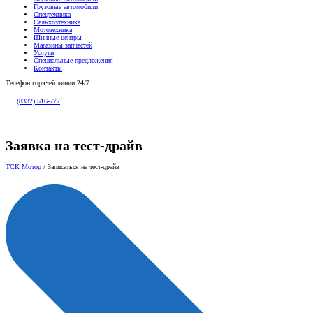
Спецтехника
Сельхозтехника
Мототехника
Шинные центры
Магазины запчастей
Услуги
Специальные предложения
Контакты
Телефон горячей линии 24/7
(8332) 516-777
Заявка на тест-драйв
ТСК Мотор
/
Записаться на тест-драйв