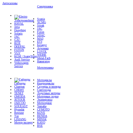
Спецтехника
Scania
Электромобили
XCMG
HAVAL
Sitrak
Jetta
JAC
Dongfeng
Foton
Solaris
SDAC
JAC
МАЗ
GAC
БТЗ
ROX
Беларус
DEEPAL
Агромаш
FOTON
LOVOL
VGV
WEIHE
KGM | SsangYong
Metal-Fach
Audi Service
Навигатор
Volkswagen
Service
Мототехника
Мотоциклы
Гибриды
Квадроциклы
Changan
Скутеры и мопеды
CHERY
Снегоходы
TENET
Лодочные моторы
OMODA
Моторные лодки
JETOUR
Экипировка
JAECOO
Мотосервис
SOUEAST
Yamaha
Hyundai
CFMOTO
Bestune
KOVE
Уаз
BENDA
LIXIANG
MINSK
Мотор-эксперт
KAYO
BSE