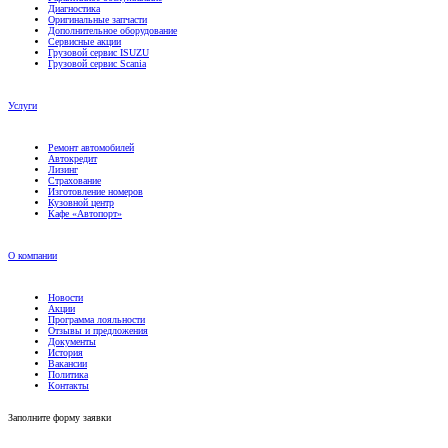
Оригинальные запчасти
Дополнительное оборудование
Сервисные акции
Грузовой сервис ISUZU
Грузовой сервис Scania
Услуги
Ремонт автомобилей
Автокредит
Лизинг
Страхование
Изготовление номеров
Кузовной центр
Кафе «Автопорт»
О компании
Новости
Акции
Программа лояльности
Отзывы и предложения
Документы
История
Вакансии
Политика
Контакты
Заполните форму заявки
Марка автомобиля