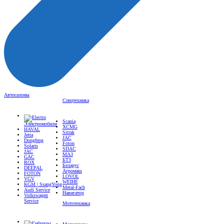
Автосалоны
Спецтехника
Scania
Электромобили
XCMG
HAVAL
Sitrak
Jetta
JAC
Dongfeng
Foton
Solaris
SDAC
JAC
МАЗ
GAC
БТЗ
ROX
Беларус
DEEPAL
Агромаш
FOTON
LOVOL
VGV
WEIHE
KGM | SsangYong
Metal-Fach
Audi Service
Навигатор
Volkswagen
Service
Мототехника
Мотоциклы
Гибриды
Квадроциклы