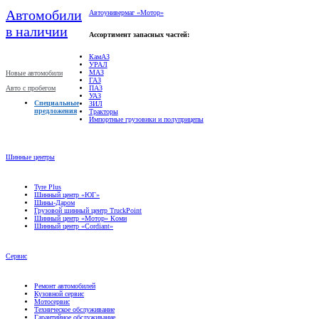
Автомобили
Автоунивермаг «Мотор»
в наличии
Ассортимент запасных частей:
КамАЗ
УРАЛ
МАЗ
Новые автомобили
ГАЗ
Авто с пробегом
ПАЗ
УАЗ
Специальные
ЗИЛ
предложения
Тракторы
Импортные грузовики и полуприцепы
Шинные центры
Tyre Plus
Шинный центр «ЮГ»
Шины-Даром
Грузовой шинный центр TruckPoint
Шинный центр «Мотор» Коми
Шинный центр «Cordiant»
Сервис
Ремонт автомобилей
Кузовной сервис
Мотосервис
Техническое обслуживание
Гарантийное обслуживание
Диагностика