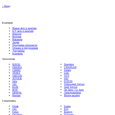
« Назад
Компания
Новые авто в наличии
Б/У авто в наличии
Новости
История
Вакансии
Акции
Программа лояльности
Отзывы и предложения
Документы
Контакты
Автосалоны
HAVAL
Dongfeng
OMODA
CHANGAN
CHERY
Solaris
TENET
GAC
JAECOO
VGV
JETOUR
УАЗ
Jetta
FOTON
JAC
Volkswagen Service
KGM
Audi Service
ROX
Ли Авто / Li Auto
DEEPAL
Электромобили
Bestune
Мотор-эксперт
Спецтехника
Sitrak
Scania
JAC
БТЗ
Foton
Беларус
Dongfeng
Агромаш
SDAC
WEIHE