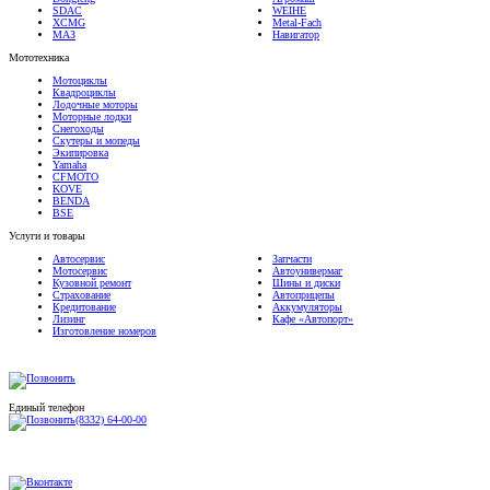
XCMG
Metal-Fach
МАЗ
Навигатор
Мототехника
Мотоциклы
Квадроциклы
Лодочные моторы
Моторные лодки
Снегоходы
Скутеры и мопеды
Экипировка
Yamaha
CFMOTO
KOVE
BENDA
BSE
Услуги и товары
Автосервис
Запчасти
Мотосервис
Автоунивермаг
Кузовной ремонт
Шины и диски
Страхование
Автоприцепы
Кредитование
Аккумуляторы
Лизинг
Кафе «Автопорт»
Изготовление номеров
Единый телефон
(8332) 64-00-00