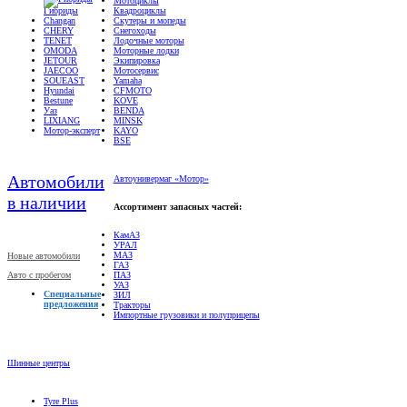
Changan
Скутеры и мопеды
CHERY
Снегоходы
TENET
Лодочные моторы
OMODA
Моторные лодки
JETOUR
Экипировка
JAECOO
Мотосервис
SOUEAST
Yamaha
Hyundai
CFMOTO
Bestune
KOVE
Уаз
BENDA
LIXIANG
MINSK
Мотор-эксперт
KAYO
BSE
Автомобили
Автоунивермаг «Мотор»
в наличии
Ассортимент запасных частей:
КамАЗ
УРАЛ
МАЗ
Новые автомобили
ГАЗ
Авто с пробегом
ПАЗ
УАЗ
Специальные
ЗИЛ
предложения
Тракторы
Импортные грузовики и полуприцепы
Шинные центры
Tyre Plus
Шинный центр «ЮГ»
Шины-Даром