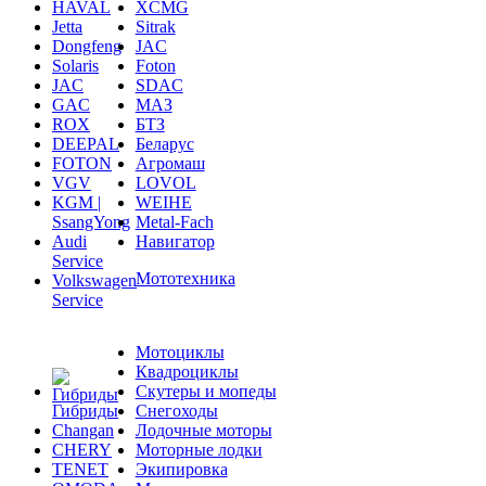
Jetta
Sitrak
Dongfeng
JAC
Solaris
Foton
JAC
SDAC
GAC
МАЗ
ROX
БТЗ
DEEPAL
Беларус
FOTON
Агромаш
VGV
LOVOL
KGM |
WEIHE
SsangYong
Metal-Fach
Audi
Навигатор
Service
Мототехника
Volkswagen
Service
Мотоциклы
Квадроциклы
Скутеры и мопеды
Гибриды
Снегоходы
Changan
Лодочные моторы
CHERY
Моторные лодки
TENET
Экипировка
OMODA
Мотосервис