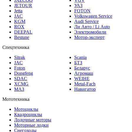
JETOUR
УАЗ
Jetta
FOTON
JAC
Volkswagen Service
KGM
Audi Service
ROX
Ли Авто / Li Auto
DEEPAL
Электромобили
Bestune
Мотор-эксперт
Спецтехника
Sitrak
Scania
JAC
БТЗ
Foton
Беларус
Dongfeng
Агромаш
SDAC
WEIHE
XCMG
Metal-Fach
МАЗ
Навигатор
Мототехника
Мотоциклы
Квадроциклы
Лодочные моторы
Моторные лодки
Снегоходы
Скутеры и мопеды