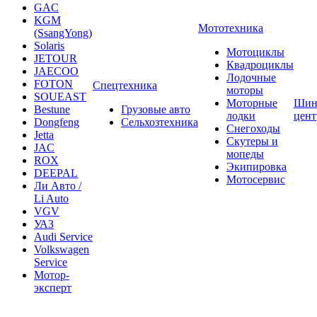
KGM
Мототехника
(SsangYong)
Solaris
Мотоциклы
JETOUR
Квадроциклы
JAECOO
Лодочные
FOTON
Спецтехника
моторы
SOUEAST
Моторные
Шин
Bestune
Грузовые авто
лодки
цен
Dongfeng
Сельхозтехника
Снегоходы
Jetta
Скутеры и
JAC
мопеды
ROX
Экипировка
DEEPAL
Мотосервис
Ли Авто /
Li Auto
VGV
УАЗ
Audi Service
Volkswagen
Service
Мотор-
эксперт