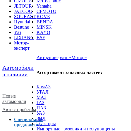
JETOUR
Yamaha
JAECOO
CFMOTO
SOUEAST
KOVE
Hyundai
BENDA
Bestune
MINSK
Уаз
KAYO
LIXIANG
BSE
Мотор-
эксперт
Автоунивермаг «Мотор»
Автомобили
Ассортимент запасных частей:
в наличии
КамАЗ
УРАЛ
Новые
МАЗ
автомобили
ГАЗ
ПАЗ
Авто с пробегом
УАЗ
ЗИЛ
Специальные
Тракторы
предложения
Импортные грузовики и полуприцепы