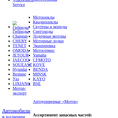
Service
Мотоциклы
Квадроциклы
Скутеры и мопеды
Гибриды
Снегоходы
Changan
Лодочные моторы
CHERY
Моторные лодки
TENET
Экипировка
OMODA
Мотосервис
JETOUR
Yamaha
JAECOO
CFMOTO
SOUEAST
KOVE
Hyundai
BENDA
Bestune
MINSK
Уаз
KAYO
LIXIANG
BSE
Мотор-
эксперт
Автоунивермаг «Мотор»
Автомобили
Ассортимент запасных частей:
в наличии