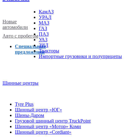
КамАЗ
УРАЛ
Новые
МАЗ
автомобили
ГАЗ
ПАЗ
Авто с пробегом
УАЗ
ЗИЛ
Специальные
Тракторы
предложения
Импортные грузовики и полуприцепы
Шинные центры
Tyre Plus
Шинный центр «ЮГ»
Шины-Даром
Грузовой шинный центр TruckPoint
Шинный центр «Мотор» Коми
Шинный центр «Cordiant»