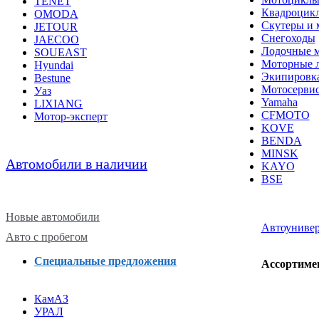
TENET
Квадроцик
OMODA
Скутеры и 
JETOUR
Снегоходы
JAECOO
Лодочные 
SOUEAST
Моторные 
Hyundai
Экипировк
Bestune
Мотосерви
Уаз
Yamaha
LIXIANG
CFMOTO
Мотор-эксперт
KOVE
BENDA
MINSK
Автомобили в наличии
KAYO
BSE
Новые автомобили
Автоуниве
Авто с пробегом
Специальные предложения
Ассортимен
КамАЗ
УРАЛ