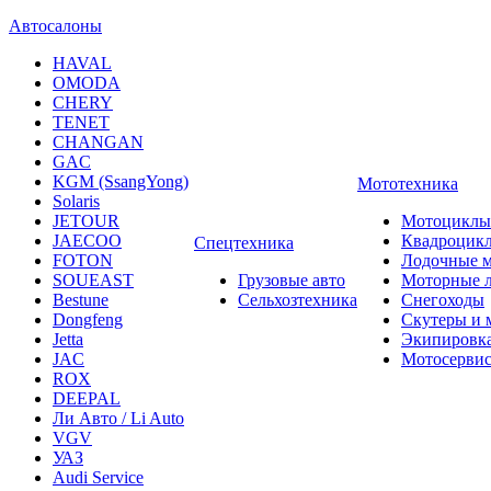
Автосалоны
HAVAL
OMODA
CHERY
TENET
CHANGAN
GAC
KGM (SsangYong)
Мототехника
Solaris
JETOUR
Мотоциклы
JAECOO
Квадроцик
Спецтехника
FOTON
Лодочные 
SOUEAST
Грузовые авто
Моторные 
Bestune
Сельхозтехника
Снегоходы
Dongfeng
Скутеры и 
Jetta
Экипировк
JAC
Мотосерви
ROX
DEEPAL
Ли Авто / Li Auto
VGV
УАЗ
Audi Service