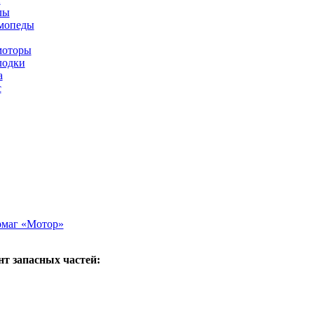
лы
мопеды
моторы
лодки
а
с
рмаг «Мотор»
т запасных частей: