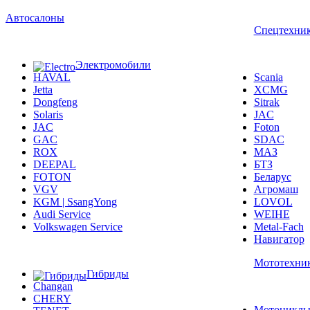
Автосалоны
Спецтехни
Электромобили
HAVAL
Scania
Jetta
XCMG
Dongfeng
Sitrak
Solaris
JAC
JAC
Foton
GAC
SDAC
ROX
МАЗ
DEEPAL
БТЗ
FOTON
Беларус
VGV
Агромаш
KGM | SsangYong
LOVOL
Audi Service
WEIHE
Volkswagen Service
Metal-Fach
Навигатор
Мототехни
Гибриды
Changan
CHERY
Мотоцикл