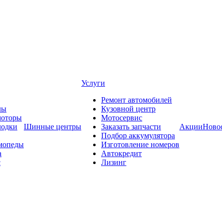
Услуги
Ремонт автомобилей
лы
Кузовной центр
моторы
Мотосервис
лодки
Шинные центры
Заказать запчасти
Акции
Ново
Подбор аккумулятора
мопеды
Изготовление номеров
а
Автокредит
с
Лизинг