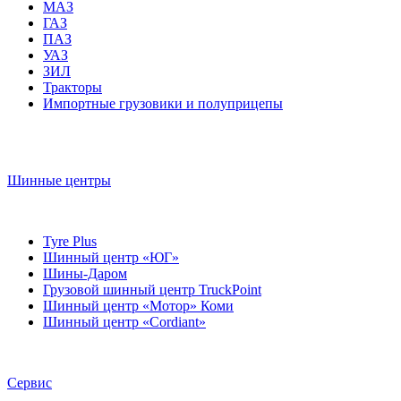
МАЗ
ГАЗ
ПАЗ
УАЗ
ЗИЛ
Тракторы
Импортные грузовики и полуприцепы
Шинные центры
Tyre Plus
Шинный центр «ЮГ»
Шины-Даром
Грузовой шинный центр TruckPoint
Шинный центр «Мотор» Коми
Шинный центр «Cordiant»
Сервис