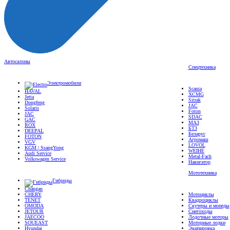
Автосалоны
Спецтехника
Электромобили
Scania
HAVAL
XCMG
Jetta
Sitrak
Dongfeng
JAC
Solaris
Foton
JAC
SDAC
GAC
МАЗ
ROX
БТЗ
DEEPAL
Беларус
FOTON
Агромаш
VGV
LOVOL
KGM | SsangYong
WEIHE
Audi Service
Metal-Fach
Volkswagen Service
Навигатор
Мототехника
Гибриды
Changan
CHERY
Мотоциклы
TENET
Квадроциклы
OMODA
Скутеры и мопеды
JETOUR
Снегоходы
JAECOO
Лодочные моторы
SOUEAST
Моторные лодки
Hyundai
Экипировка