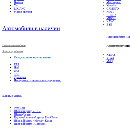
Bestune
Мотосервис
Уаз
Yamaha
LIXIANG
CFMOTO
Мотор-эксперт
KOVE
BENDA
MINSK
KAYO
BSE
Автомобили в наличии
Автоунивермаг «М
Новые автомобили
Ассортимент запа
Авто с пробегом
КамАЗ
Специальные предложения
УРАЛ
МАЗ
ГАЗ
ПАЗ
УАЗ
ЗИЛ
Тракторы
Импортные грузовики и полуприцепы
Шинные центры
Tyre Plus
Шинный центр «ЮГ»
Шины-Даром
Грузовой шинный центр TruckPoint
Шинный центр «Мотор» Коми
Шинный центр «Cordiant»