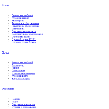
Сервис
Ремонт автомобилей
Кузовной сервис
Мотосервис
Техническое обслуживание
Гарантийное обслуживание
Диагностика
Оригинальные запчасти
Дополнительное оборудование
Сервисные акции
Грузовой сервис ISUZU
Грузовой сервис Scania
Услуги
Ремонт автомобилей
Автокредит
Лизинг
Страхование
Изготовление номеров
Кузовной центр
Кафе «Автопорт»
О компании
Новости
Акции
Программа лояльности
Отзывы и предложения