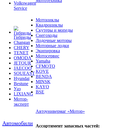
Service
Мотоциклы
Квадроциклы
Скутеры и мопеды
Снегоходы
Гибриды
Лодочные моторы
Changan
Моторные лодки
CHERY
Экипировка
TENET
Мотосервис
OMODA
Yamaha
JETOUR
CFMOTO
JAECOO
KOVE
SOUEAST
BENDA
Hyundai
MINSK
Bestune
KAYO
Уаз
BSE
LIXIANG
Мотор-
эксперт
Автоунивермаг «Мотор»
Автомобили
Ассортимент запасных частей:
в наличии