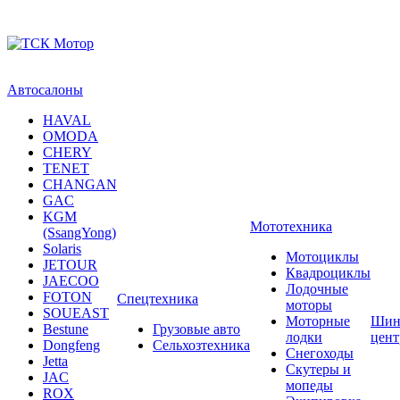
Автосалоны
HAVAL
OMODA
CHERY
TENET
CHANGAN
GAC
KGM
Мототехника
(SsangYong)
Solaris
Мотоциклы
JETOUR
Квадроциклы
JAECOO
Лодочные
FOTON
Спецтехника
моторы
SOUEAST
Моторные
Шин
Bestune
Грузовые авто
лодки
цен
Dongfeng
Сельхозтехника
Снегоходы
Jetta
Скутеры и
JAC
мопеды
ROX
Экипировка
DEEPAL