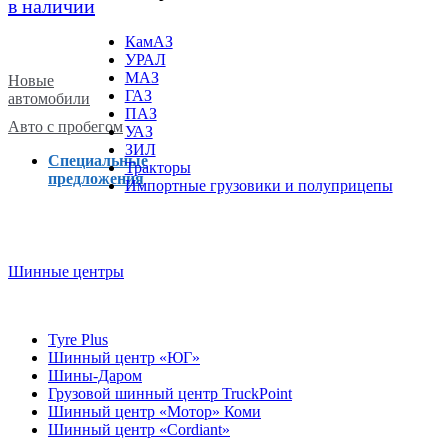
КамАЗ
УРАЛ
МАЗ
Новые
ГАЗ
автомобили
ПАЗ
Авто с пробегом
УАЗ
ЗИЛ
Специальные
Тракторы
предложения
Импортные грузовики и полуприцепы
Шинные центры
Tyre Plus
Шинный центр «ЮГ»
Шины-Даром
Грузовой шинный центр TruckPoint
Шинный центр «Мотор» Коми
Шинный центр «Cordiant»