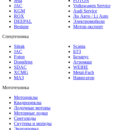
JAC
Volkswagen Service
KGM
Audi Service
ROX
Ли Авто / Li Auto
DEEPAL
Электромобили
Bestune
Мотор-эксперт
Спецтехника
Sitrak
Scania
JAC
БТЗ
Foton
Беларус
Dongfeng
Агромаш
SDAC
WEIHE
XCMG
Metal-Fach
МАЗ
Навигатор
Мототехника
Мотоциклы
Квадроциклы
Лодочные моторы
Моторные лодки
Снегоходы
Скутеры и мопеды
Экипировка
Yamaha