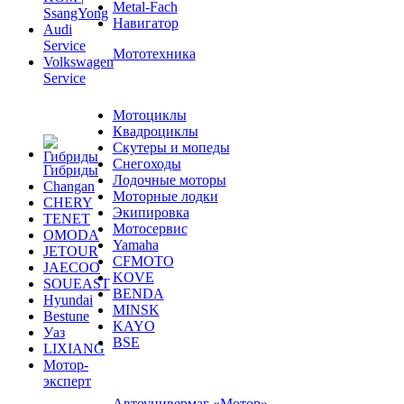
Навигатор
Audi
Service
Мототехника
Volkswagen
Service
Мотоциклы
Квадроциклы
Скутеры и мопеды
Снегоходы
Гибриды
Лодочные моторы
Changan
Моторные лодки
CHERY
Экипировка
TENET
Мотосервис
OMODA
Yamaha
JETOUR
CFMOTO
JAECOO
KOVE
SOUEAST
BENDA
Hyundai
MINSK
Bestune
KAYO
Уаз
BSE
LIXIANG
Мотор-
эксперт
Автоунивермаг «Мотор»