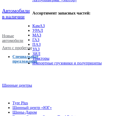
Автомобили
Ассортимент запасных частей:
в наличии
КамАЗ
УРАЛ
МАЗ
Новые
ГАЗ
автомобили
ПАЗ
Авто с пробегом
УАЗ
ЗИЛ
Специальные
Тракторы
предложения
Импортные грузовики и полуприцепы
Шинные центры
Tyre Plus
Шинный центр «ЮГ»
Шины-Даром
Грузовой шинный центр TruckPoint