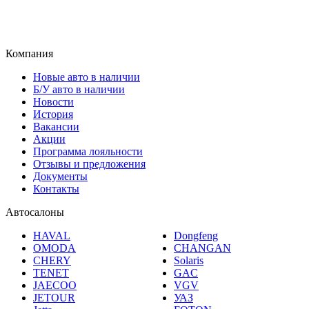
Компания
Новые авто в наличии
Б/У авто в наличии
Новости
История
Вакансии
Акции
Программа лояльности
Отзывы и предложения
Документы
Контакты
Автосалоны
HAVAL
Dongfeng
OMODA
CHANGAN
CHERY
Solaris
TENET
GAC
JAECOO
VGV
JETOUR
УАЗ
Jetta
FOTON