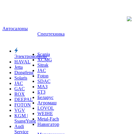
Автосалоны
Спецтехника
Scania
Электромобили
XCMG
HAVAL
Sitrak
Jetta
JAC
Dongfeng
Foton
Solaris
SDAC
JAC
МАЗ
GAC
БТЗ
ROX
Беларус
DEEPAL
Агромаш
FOTON
LOVOL
VGV
WEIHE
KGM |
Metal-Fach
SsangYong
Навигатор
Audi
Service
Мототехника
Volkswagen