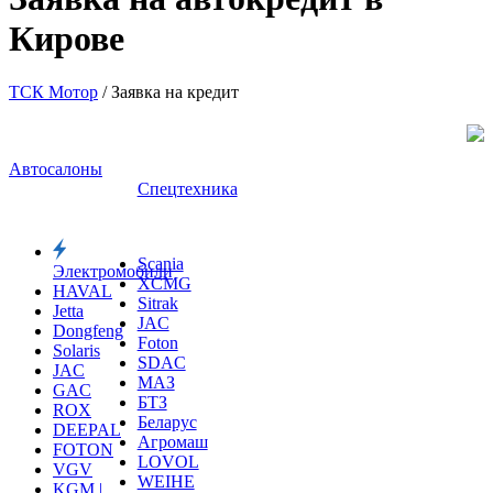
Кирове
ТСК Мотор
/
Заявка на кредит
Автосалоны
Спецтехника
Scania
Электромобили
XCMG
HAVAL
Sitrak
Jetta
JAC
Dongfeng
Foton
Solaris
SDAC
JAC
МАЗ
GAC
БТЗ
ROX
Беларус
DEEPAL
Агромаш
FOTON
LOVOL
VGV
WEIHE
KGM |
Metal-Fach
SsangYong