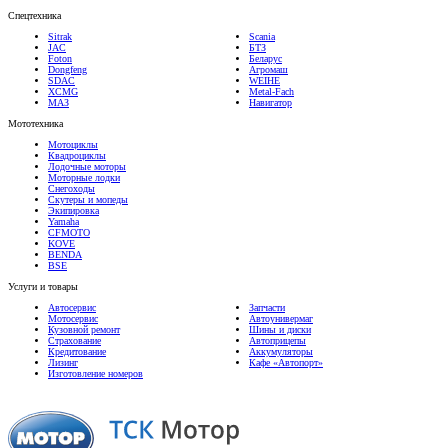
Sitrak
Scania
JAC
БТЗ
Foton
Беларус
Dongfeng
Агромаш
SDAC
WEIHE
XCMG
Metal-Fach
МАЗ
Навигатор
Мототехника
Мотоциклы
Квадроциклы
Лодочные моторы
Моторные лодки
Снегоходы
Скутеры и мопеды
Экипировка
Yamaha
CFMOTO
KOVE
BENDA
BSE
Услуги и товары
Автосервис
Запчасти
Мотосервис
Автоунивермаг
Кузовной ремонт
Шины и диски
Страхование
Автоприцепы
Кредитование
Аккумуляторы
Лизинг
Кафе «Автопорт»
Изготовление номеров