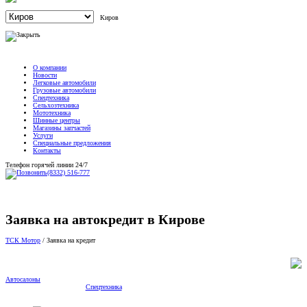
Киров
О компании
Новости
Легковые автомобили
Грузовые автомобили
Спецтехника
Сельхозтехника
Мототехника
Шинные центры
Магазины запчастей
Услуги
Специальные предложения
Контакты
Телефон горячей линии 24/7
(8332) 516-777
Заявка на автокредит в Кирове
ТСК Мотор
/
Заявка на кредит
Автосалоны
Спецтехника
Scania