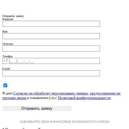
Отправить заявку
Фамилия
Имя
Отчество
Телефон
E-mail
Я даю
Согласие на обработку персональных данных
,
предоставление их
третьим лицам
и ознакомлен (-а) c
Политикой конфиденциальности
.
ОЦЕНИВАЙТЕ СВОИ ФИНАНСОВЫЕ ВОЗМОЖНОСТИ И РИСКИ
* Примерный расчет. Для получения полного предложения отправьте