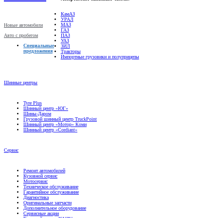
КамАЗ
УРАЛ
МАЗ
Новые автомобили
ГАЗ
Авто с пробегом
ПАЗ
УАЗ
Специальные
ЗИЛ
предложения
Тракторы
Импортные грузовики и полуприцепы
Шинные центры
Tyre Plus
Шинный центр «ЮГ»
Шины-Даром
Грузовой шинный центр TruckPoint
Шинный центр «Мотор» Коми
Шинный центр «Cordiant»
Сервис
Ремонт автомобилей
Кузовной сервис
Мотосервис
Техническое обслуживание
Гарантийное обслуживание
Диагностика
Оригинальные запчасти
Дополнительное оборудование
Сервисные акции
Грузовой сервис ISUZU
Грузовой сервис Scania