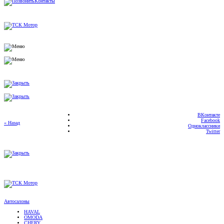
ВКонтакте
Facebook
« Назад
Одноклассники
Twitter
Автосалоны
HAVAL
OMODA
CHERY
TENET