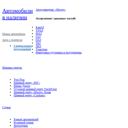
Автомобили
Автоунивермаг «Мотор»
в наличии
Ассортимент запасных частей:
КамАЗ
УРАЛ
МАЗ
Новые автомобили
ГАЗ
Авто с пробегом
ПАЗ
УАЗ
Специальные
ЗИЛ
предложения
Тракторы
Импортные грузовики и полуприцепы
Шинные центры
Tyre Plus
Шинный центр «ЮГ»
Шины-Даром
Грузовой шинный центр TruckPoint
Шинный центр «Мотор» Коми
Шинный центр «Cordiant»
Сервис
Ремонт автомобилей
Кузовной сервис
Мотосервис
Техническое обслуживание
Гарантийное обслуживание