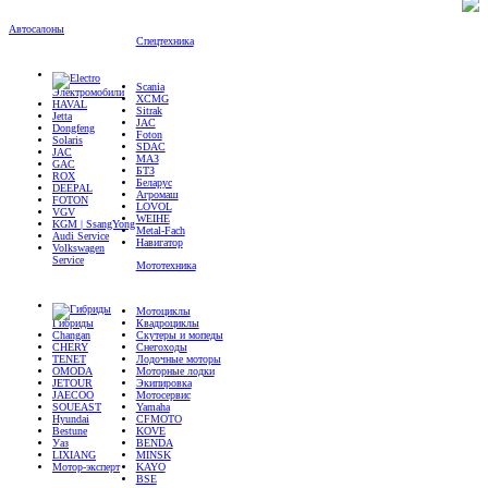
Автосалоны
Спецтехника
Scania
Электромобили
XCMG
HAVAL
Sitrak
Jetta
JAC
Dongfeng
Foton
Solaris
SDAC
JAC
МАЗ
GAC
БТЗ
ROX
Беларус
DEEPAL
Агромаш
FOTON
LOVOL
VGV
WEIHE
KGM | SsangYong
Metal-Fach
Audi Service
Навигатор
Volkswagen
Service
Мототехника
Мотоциклы
Гибриды
Квадроциклы
Changan
Скутеры и мопеды
CHERY
Снегоходы
TENET
Лодочные моторы
OMODA
Моторные лодки
JETOUR
Экипировка
JAECOO
Мотосервис
SOUEAST
Yamaha
Hyundai
CFMOTO
Bestune
KOVE
Уаз
BENDA
LIXIANG
MINSK
Мотор-эксперт
KAYO
BSE