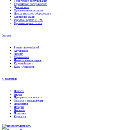
Диагностика
Оригинальные запчасти
Дополнительное оборудование
Сервисные акции
Грузовой сервис ISUZU
Грузовой сервис Scania
Услуги
Ремонт автомобилей
Автокредит
Лизинг
Страхование
Изготовление номеров
Кузовной центр
Кафе «Автопорт»
О компании
Новости
Акции
Программа лояльности
Отзывы и предложения
Документы
История
Вакансии
Политика
Контакты
Написать
Контакты