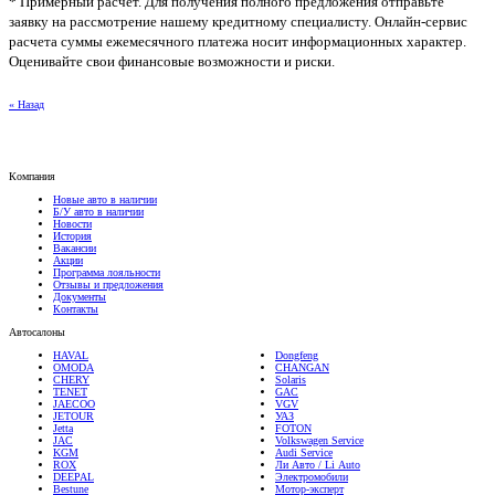
заявку на рассмотрение нашему кредитному специалисту. Онлайн-сервис
расчета суммы ежемесячного платежа носит информационных характер.
Оценивайте свои финансовые возможности и риски.
« Назад
Компания
Новые авто в наличии
Б/У авто в наличии
Новости
История
Вакансии
Акции
Программа лояльности
Отзывы и предложения
Документы
Контакты
Автосалоны
HAVAL
Dongfeng
OMODA
CHANGAN
CHERY
Solaris
TENET
GAC
JAECOO
VGV
JETOUR
УАЗ
Jetta
FOTON
JAC
Volkswagen Service
KGM
Audi Service
ROX
Ли Авто / Li Auto
DEEPAL
Электромобили
Bestune
Мотор-эксперт
Спецтехника