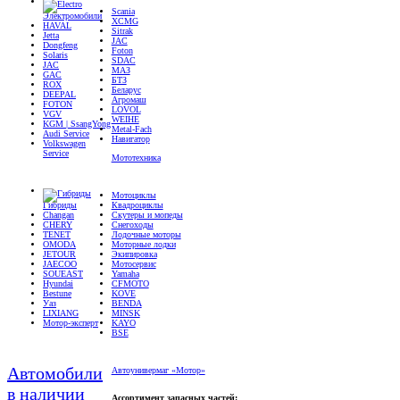
Электромобили
XCMG
HAVAL
Sitrak
Jetta
JAC
Dongfeng
Foton
Solaris
SDAC
JAC
МАЗ
GAC
БТЗ
ROX
Беларус
DEEPAL
Агромаш
FOTON
LOVOL
VGV
WEIHE
KGM | SsangYong
Metal-Fach
Audi Service
Навигатор
Volkswagen
Service
Мототехника
Мотоциклы
Гибриды
Квадроциклы
Changan
Скутеры и мопеды
CHERY
Снегоходы
TENET
Лодочные моторы
OMODA
Моторные лодки
JETOUR
Экипировка
JAECOO
Мотосервис
SOUEAST
Yamaha
Hyundai
CFMOTO
Bestune
KOVE
Уаз
BENDA
LIXIANG
MINSK
Мотор-эксперт
KAYO
BSE
Автомобили
Автоунивермаг «Мотор»
в наличии
Ассортимент запасных частей: