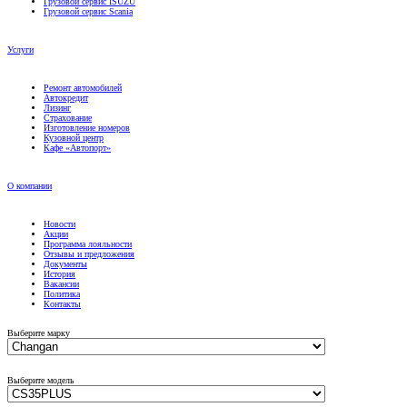
Услуги
Ремонт автомобилей
Автокредит
Лизинг
Страхование
Изготовление номеров
Кузовной центр
Кафе «Автопорт»
О компании
Новости
Акции
Программа лояльности
Отзывы и предложения
Документы
История
Вакансии
Политика
Контакты
Выберите марку
Выберите модель