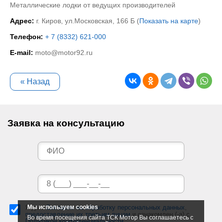
Металлические лодки от ведущих производителей
Адрес:
г. Киров, ул.Московская, 166 Б (
Показать на карте
)
Телефон:
+ 7 (8332) 621-000
E-mail:
moto@motor92.ru
« Назад
Заявка на консультацию
Я даю
Мы используем cookies
Согласие на обработку персональных данных
,
предоставление их третьим лицам
и ознакомлен (-а) c
Во время посещения сайта ТСК Мотор Вы соглашаетесь с
Политикой конфиденциальности
.