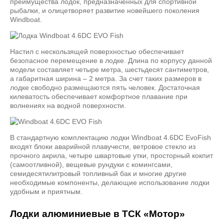
преимущества лодок, предназначенных для спортивной
рыбалки, и олицетворяет развитие новейшего поколения
Windboat.
Настил с нескользящей поверхностью обеспечивает
безопасное перемещение в лодке. Длина по корпусу данной
модели составляет четыре метра, шестьдесят сантиметров,
а габаритная ширина – 2 метра. За счет таких размеров в
лодке свободно размещаются пять человек. Достаточная
килеватость обеспечивает комфортное плавание при
волнениях на водной поверхности.
В стандартную комплектацию лодки Windboat 4.6DC EvoFish
входят блоки аварийной плавучести, ветровое стекло из
прочного акрила, четыре швартовые утки, просторный кокпит
(самоотливной), вещевые рундуки с комингсами,
семидесятилитровый топливный бак и многие другие
необходимые компоненты, делающие использование лодки
удобным и приятным.
Лодки алюминиевые в ТСК «Мотор»