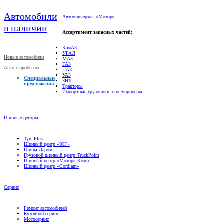
Автомобили
Автоунивермаг «Мотор»
в наличии
Ассортимент запасных частей:
КамАЗ
УРАЛ
Новые автомобили
МАЗ
ГАЗ
Авто с пробегом
ПАЗ
УАЗ
Специальные
ЗИЛ
предложения
Тракторы
Импортные грузовики и полуприцепы
Шинные центры
Tyre Plus
Шинный центр «ЮГ»
Шины-Даром
Грузовой шинный центр TruckPoint
Шинный центр «Мотор» Коми
Шинный центр «Cordiant»
Сервис
Ремонт автомобилей
Кузовной сервис
Мотосервис