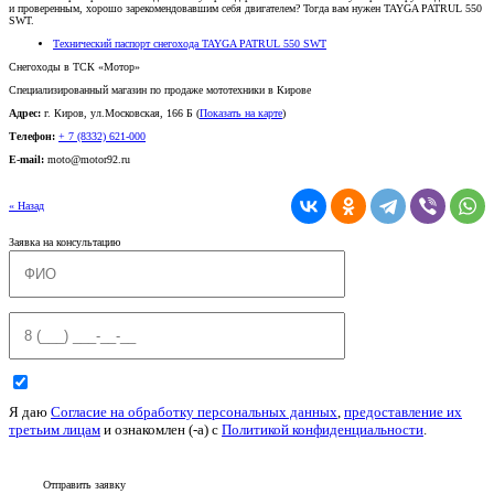
и проверенным, хорошо зарекомендовавшим себя двигателем? Тогда вам нужен TAYGA PATRUL 550
SWT.
Технический паспорт снегохода TAYGA PATRUL 550 SWT
Снегоходы в ТСК «Мотор»
Специализированный магазин по продаже мототехники в Кирове
Адрес:
г. Киров, ул.Московская, 166 Б (
Показать на карте
)
Телефон:
+ 7 (8332) 621-000
E-mail:
moto@motor92.ru
« Назад
Заявка на консультацию
Я даю
Согласие на обработку персональных данных
,
предоставление их
третьим лицам
и ознакомлен (-а) c
Политикой конфиденциальности
.
Отправить заявку