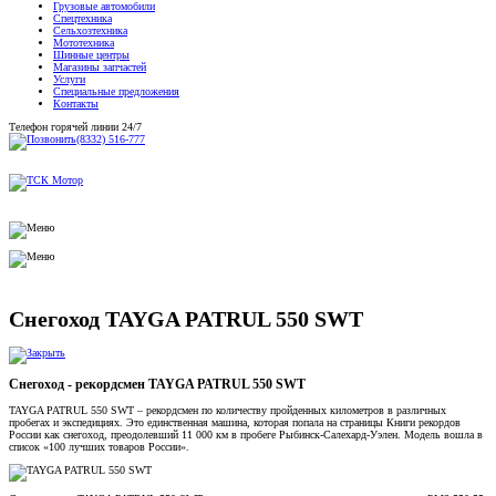
Грузовые автомобили
Спецтехника
Сельхозтехника
Мототехника
Шинные центры
Магазины запчастей
Услуги
Специальные предложения
Контакты
Телефон горячей линии 24/7
(8332) 516-777
Снегоход TAYGA PATRUL 550 SWT
Снегоход - рекордсмен TAYGA PATRUL 550 SWT
TAYGA PATRUL 550 SWT – рекордсмен по количеству пройденных километров в различных
пробегах и экспедициях. Это единственная машина, которая попала на страницы Книги рекордов
России как снегоход, преодолевший 11 000 км в пробеге Рыбинск-Салехард-Уэлен. Модель вошла в
список «100 лучших товаров России».