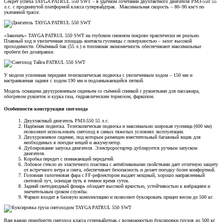
Секрет успеха TAYGA PATRUL 550 SWT – в удачном сочетании двухтактного двигателя РМЗ-550 55
л.с. с продвинутой платформой класса супервайдтрак. Максимальная скорость – 80–90 км/ч по
укатанной трассе.
«Закопать» TAYGA PATRUL 550 SWT на глубоком снежном покрове практически не реально.
Плавный ход и увеличенная площадь контакта гусеницы с поверхностью – залог высокой
проходимости. Объёмный бак (55 л.) и топливная экономичность обеспечивают максимальные
пробеги без дозаправки.
У модели усиленная передняя телескопическая подвеска с увеличенным ходом – 150 мм и
настраиваемая задняя с ходом 190 мм и подламывающейся пяткой.
Модель оснащена двухуровневым сиденьем со съёмной спинкой с рукоятками для пассажира,
обогревом рукояток и курка газа, гидравлическим тормозом, фаркопом.
Особенности конструкции снегохода
Двухтактный двигатель РМЗ-550 55 л.с.
Надёжная подвеска. Телескопическая подвеска и максимально широкая гусеница (600 мм)
позволяют использовать снегоход в самых тяжелых условиях эксплуатации.
Двухуровневое сидение, под которым размещен вместительный багажный ящик для
необходимых в поездке вещей и аккумулятор.
Дублирование запуска двигателя. Электроростартер дублируется ручным запуском
двигателя.
Коробка передач с понижающей передачей.
Лобовое стекло из эластичного пластика с антибликовыми свойствами дает отличную защиту
от встречного ветра и снега, обеспечивает безопасность и делает поездку более комфортной.
Головная галогеновая фара с FF-рефлектором выдает мощный, хорошо направленный
световой луч, освещая путь в темное время суток.
Задний светодиодный фонарь обладает высокой яркостью, устойчивостью к вибрациям и
значительным сроком службы.
Фаркоп входит в базовую комплектацию и позволяет буксировать прицеп весом до 500 кг.
Вам важно приобрести снегоход класса супервайдтрак с возможностью буксировки грузов до 500 кг