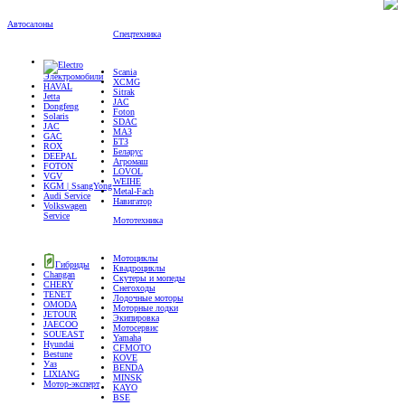
Автосалоны
Спецтехника
Scania
Электромобили
XCMG
HAVAL
Sitrak
Jetta
JAC
Dongfeng
Foton
Solaris
SDAC
JAC
МАЗ
GAC
БТЗ
ROX
Беларус
DEEPAL
Агромаш
FOTON
LOVOL
VGV
WEIHE
KGM | SsangYong
Metal-Fach
Audi Service
Навигатор
Volkswagen
Service
Мототехника
Мотоциклы
Гибриды
Квадроциклы
Changan
Скутеры и мопеды
CHERY
Снегоходы
TENET
Лодочные моторы
OMODA
Моторные лодки
JETOUR
Экипировка
JAECOO
Мотосервис
SOUEAST
Yamaha
Hyundai
CFMOTO
Bestune
KOVE
Уаз
BENDA
LIXIANG
MINSK
Мотор-эксперт
KAYO
BSE