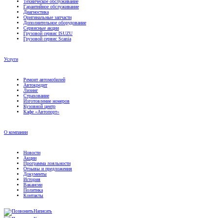
Техническое обслуживание
Гарантийное обслуживание
Диагностика
Оригинальные запчасти
Дополнительное оборудование
Сервисные акции
Грузовой сервис ISUZU
Грузовой сервис Scania
Услуги
Ремонт автомобилей
Автокредит
Лизинг
Страхование
Изготовление номеров
Кузовной центр
Кафе «Автопорт»
О компании
Новости
Акции
Программа лояльности
Отзывы и предложения
Документы
История
Вакансии
Политика
Контакты
Написать