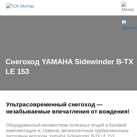
Снегоход YAMAHA Sidewinder B-TX
LE 153
Ультрасовременный снегоход —
незабываемые впечатления от вождения!
Оборудованный множеством полезных опций в базовой
комплектации и, главное, великолепным турбированным
литровым мотором, Yamaha Sidewinder B-TX LE 153