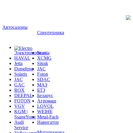
Автосалоны
Спецтехника
Электромобили
Scania
HAVAL
XCMG
Jetta
Sitrak
Dongfeng
JAC
Solaris
Foton
JAC
SDAC
GAC
МАЗ
ROX
БТЗ
DEEPAL
Беларус
FOTON
Агромаш
VGV
LOVOL
KGM |
WEIHE
SsangYong
Metal-Fach
Audi
Навигатор
Service
Мототехника
Volkswagen