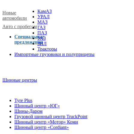
КамАЗ
Новые
УРАЛ
автомобили
МАЗ
Авто с пробегом
ГАЗ
ПАЗ
Специальные
УАЗ
предложения
ЗИЛ
Тракторы
Импортные грузовики и полуприцепы
Шинные центры
Tyre Plus
Шинный центр «ЮГ»
Шины-Даром
Грузовой шинный центр TruckPoint
Шинный центр «Мотор» Коми
Шинный центр «Cordiant»