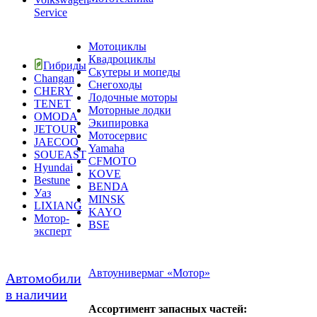
Service
Мотоциклы
Квадроциклы
Гибриды
Скутеры и мопеды
Changan
Снегоходы
CHERY
Лодочные моторы
TENET
Моторные лодки
OMODA
Экипировка
JETOUR
Мотосервис
JAECOO
Yamaha
SOUEAST
CFMOTO
Hyundai
KOVE
Bestune
BENDA
Уаз
MINSK
LIXIANG
KAYO
Мотор-
BSE
эксперт
Автоунивермаг «Мотор»
Автомобили
в наличии
Ассортимент запасных частей: