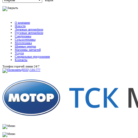
Киров
О компании
Новости
Легковые автомобили
Грузовые автомобили
Спецтехника
Сельхозтехника
Мототехника
Шинные центры
Магазины запчастей
Услуги
Специальные предложения
Контакты
Телефон горячей линии 24/7
(8332) 516-777