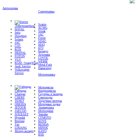
Автосалоны
Спецтехника
Scania
Электромобили
XCMG
HAVAL
Sitrak
Jetta
JAC
Dongfeng
Foton
Solaris
SDAC
JAC
МАЗ
GAC
БТЗ
ROX
Беларус
DEEPAL
Агромаш
FOTON
LOVOL
VGV
WEIHE
KGM | SsangYong
Metal-Fach
Audi Service
Навигатор
Volkswagen
Service
Мототехника
Мотоциклы
Гибриды
Квадроциклы
Changan
Скутеры и мопеды
CHERY
Снегоходы
TENET
Лодочные моторы
OMODA
Моторные лодки
JETOUR
Экипировка
JAECOO
Мотосервис
SOUEAST
Yamaha
Hyundai
CFMOTO
Bestune
KOVE
Уаз
BENDA
LIXIANG
MINSK
Мотор-эксперт
KAYO
BSE