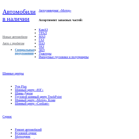
Автомобили
Автоунивермаг «Мотор»
в наличии
Ассортимент запасных частей:
КамАЗ
УРАЛ
МАЗ
Новые автомобили
ГАЗ
Авто с пробегом
ПАЗ
УАЗ
Специальные
ЗИЛ
предложения
Тракторы
Импортные грузовики и полуприцепы
Шинные центры
Tyre Plus
Шинный центр «ЮГ»
Шины-Даром
Грузовой шинный центр TruckPoint
Шинный центр «Мотор» Коми
Шинный центр «Cordiant»
Сервис
Ремонт автомобилей
Кузовной сервис
Мотосервис