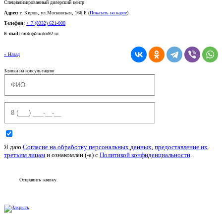
Специализированный дилерский центр
Адрес:
г. Киров, ул.Московская, 166 Б (
Показать на карте
)
Телефон:
+ 7 (8332) 621-000
E-mail:
moto@motor92.ru
« Назад
Заявка на консультацию
Я даю
Согласие на обработку персональных данных
,
предоставление их
третьим лицам
и ознакомлен (-а) c
Политикой конфиденциальности
.
Отправить заявку