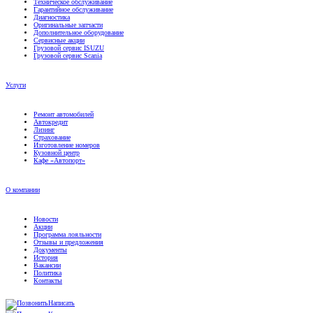
Техническое обслуживание
Гарантийное обслуживание
Диагностика
Оригинальные запчасти
Дополнительное оборудование
Сервисные акции
Грузовой сервис ISUZU
Грузовой сервис Scania
Услуги
Ремонт автомобилей
Автокредит
Лизинг
Страхование
Изготовление номеров
Кузовной центр
Кафе «Автопорт»
О компании
Новости
Акции
Программа лояльности
Отзывы и предложения
Документы
История
Вакансии
Политика
Контакты
Написать