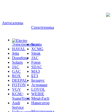
Автосалоны
Спецтехника
Электромобили
Scania
HAVAL
XCMG
Jetta
Sitrak
Dongfeng
JAC
Solaris
Foton
JAC
SDAC
GAC
МАЗ
ROX
БТЗ
DEEPAL
Беларус
FOTON
Агромаш
VGV
LOVOL
KGM |
WEIHE
SsangYong
Metal-Fach
Audi
Навигатор
Service
Мототехника
Volkswagen