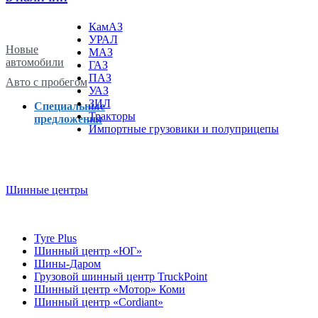
КамАЗ
УРАЛ
Новые
МАЗ
автомобили
ГАЗ
ПАЗ
Авто с пробегом
УАЗ
ЗИЛ
Специальные
Тракторы
предложения
Импортные грузовики и полуприцепы
Шинные центры
Tyre Plus
Шинный центр «ЮГ»
Шины-Даром
Грузовой шинный центр TruckPoint
Шинный центр «Мотор» Коми
Шинный центр «Cordiant»