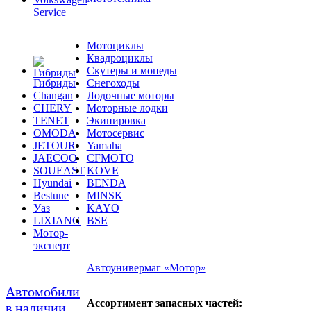
Service
Мотоциклы
Квадроциклы
Скутеры и мопеды
Гибриды
Снегоходы
Changan
Лодочные моторы
CHERY
Моторные лодки
TENET
Экипировка
OMODA
Мотосервис
JETOUR
Yamaha
JAECOO
CFMOTO
SOUEAST
KOVE
Hyundai
BENDA
Bestune
MINSK
Уаз
KAYO
LIXIANG
BSE
Мотор-
эксперт
Автоунивермаг «Мотор»
Автомобили
Ассортимент запасных частей:
в наличии