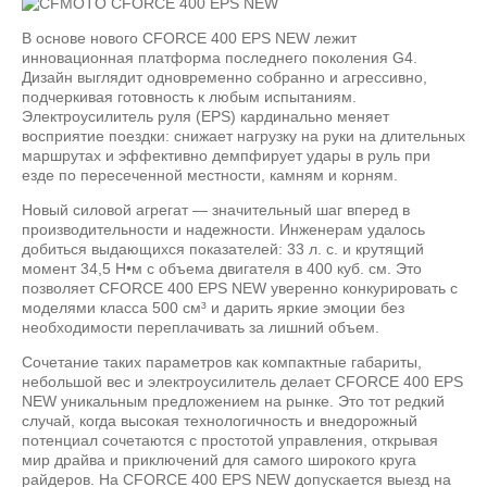
В основе нового CFORCE 400 EPS NEW лежит
инновационная платформа последнего поколения G4.
Дизайн выглядит одновременно собранно и агрессивно,
подчеркивая готовность к любым испытаниям.
Электроусилитель руля (EPS) кардинально меняет
восприятие поездки: снижает нагрузку на руки на длительных
маршрутах и эффективно демпфирует удары в руль при
езде по пересеченной местности, камням и корням.
Новый силовой агрегат — значительный шаг вперед в
производительности и надежности. Инженерам удалось
добиться выдающихся показателей: 33 л. с. и крутящий
момент 34,5 Н•м с объема двигателя в 400 куб. см. Это
позволяет CFORCE 400 EPS NEW уверенно конкурировать с
моделями класса 500 см³ и дарить яркие эмоции без
необходимости переплачивать за лишний объем.
Сочетание таких параметров как компактные габариты,
небольшой вес и электроусилитель делает CFORCE 400 EPS
NEW уникальным предложением на рынке. Это тот редкий
случай, когда высокая технологичность и внедорожный
потенциал сочетаются с простотой управления, открывая
мир драйва и приключений для самого широкого круга
райдеров. На CFORCE 400 EPS NEW допускается выезд на