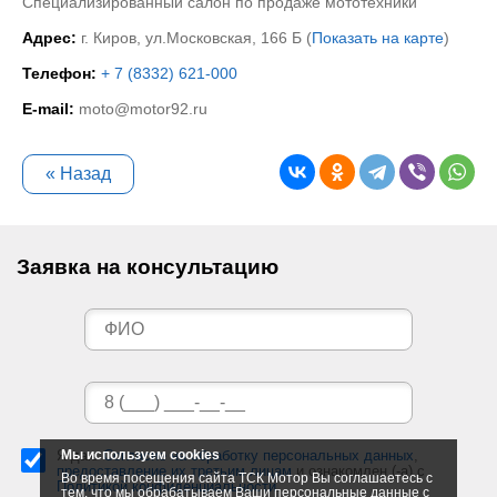
Специализированный салон по продаже мототехники
Адрес:
г. Киров, ул.Московская, 166 Б (
Показать на карте
)
Телефон:
+ 7 (8332) 621-000
E-mail:
moto@motor92.ru
« Назад
Заявка на консультацию
Я даю
Мы используем cookies
Согласие на обработку персональных данных
,
предоставление их третьим лицам
и ознакомлен (-а) c
Во время посещения сайта ТСК Мотор Вы соглашаетесь с
Политикой конфиденциальности
.
тем, что мы обрабатываем Ваши персональные данные с