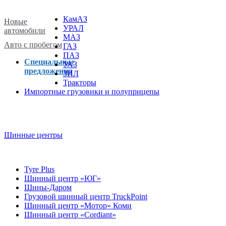
КамАЗ
Новые
УРАЛ
автомобили
МАЗ
Авто с пробегом
ГАЗ
ПАЗ
Специальные
УАЗ
предложения
ЗИЛ
Тракторы
Импортные грузовики и полуприцепы
Шинные центры
Tyre Plus
Шинный центр «ЮГ»
Шины-Даром
Грузовой шинный центр TruckPoint
Шинный центр «Мотор» Коми
Шинный центр «Cordiant»