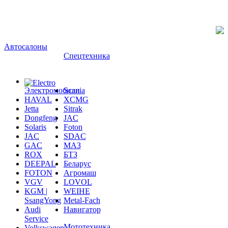
Автосалоны
Спецтехника
Электромобили
Scania
HAVAL
XCMG
Jetta
Sitrak
Dongfeng
JAC
Solaris
Foton
JAC
SDAC
GAC
МАЗ
ROX
БТЗ
DEEPAL
Беларус
FOTON
Агромаш
VGV
LOVOL
KGM |
WEIHE
SsangYong
Metal-Fach
Audi
Навигатор
Service
Мототехника
Volkswagen