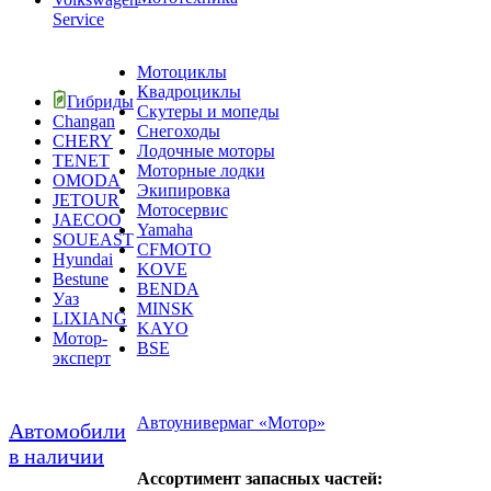
Service
Мотоциклы
Квадроциклы
Гибриды
Скутеры и мопеды
Changan
Снегоходы
CHERY
Лодочные моторы
TENET
Моторные лодки
OMODA
Экипировка
JETOUR
Мотосервис
JAECOO
Yamaha
SOUEAST
CFMOTO
Hyundai
KOVE
Bestune
BENDA
Уаз
MINSK
LIXIANG
KAYO
Мотор-
BSE
эксперт
Автоунивермаг «Мотор»
Автомобили
в наличии
Ассортимент запасных частей: