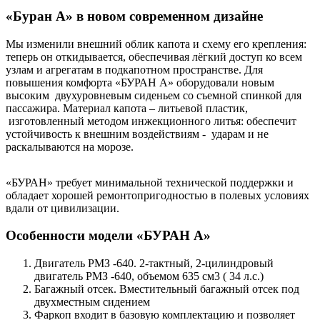
«Буран А» в новом современном дизайне
Мы изменили внешний облик капота и схему его крепления:
теперь он откидывается, обеспечивая лёгкий доступ ко всем
узлам и агрегатам в подкапотном пространстве. Для
повышения комфорта «БУРАН А» оборудовали новым
высоким двухуровневым сиденьем со съемной спинкой для
пассажира. Материал капота – литьевой пластик,
изготовленный методом инжекционного литья: обеспечит
устойчивость к внешним воздействиям - ударам и не
раскалываются на морозе.
«БУРАН» требует минимальной технической поддержки и
обладает хорошей ремонтопригодностью в полевых условиях
вдали от цивилизации.
Особенности модели «БУРАН А»
Двигатель РМЗ -640. 2-тактный, 2-цилиндровый
двигатель РМЗ -640, объемом 635 см3 ( 34 л.с.)
Багажный отсек. Вместительный багажный отсек под
двухместным сидением
Фаркоп входит в базовую комплектацию и позволяет
буксировать прицеп весом до 250 кг