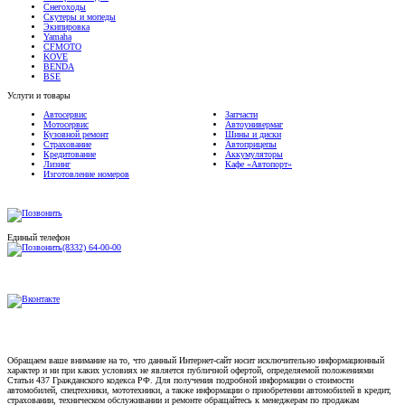
Скутеры и мопеды
Экипировка
Yamaha
CFMOTO
KOVE
BENDA
BSE
Услуги и товары
Автосервис
Запчасти
Мотосервис
Автоунивермаг
Кузовной ремонт
Шины и диски
Страхование
Автоприцепы
Кредитование
Аккумуляторы
Лизинг
Кафе «Автопорт»
Изготовление номеров
Единый телефон
(8332) 64-00-00
Обращаем ваше внимание на то, что данный Интернет-сайт носит исключительно информационный
характер и ни при каких условиях не является публичной офертой, определяемой положениями
Статьи 437 Гражданского кодекса РФ. Для получения подробной информации о стоимости
автомобилей, спецтехники, мототехники, а также информации о приобретении автомобилей в кредит,
страховании, техническом обслуживании и ремонте обращайтесь к менеджерам по продажам
автоцентров ТКС «Мотор». Для получения автомобилей, запасных частях, дополнительном