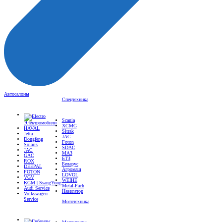
Автосалоны
Спецтехника
Scania
Электромобили
XCMG
HAVAL
Sitrak
Jetta
JAC
Dongfeng
Foton
Solaris
SDAC
JAC
МАЗ
GAC
БТЗ
ROX
Беларус
DEEPAL
Агромаш
FOTON
LOVOL
VGV
WEIHE
KGM | SsangYong
Metal-Fach
Audi Service
Навигатор
Volkswagen
Service
Мототехника
Мотоциклы
Гибриды
Квадроциклы