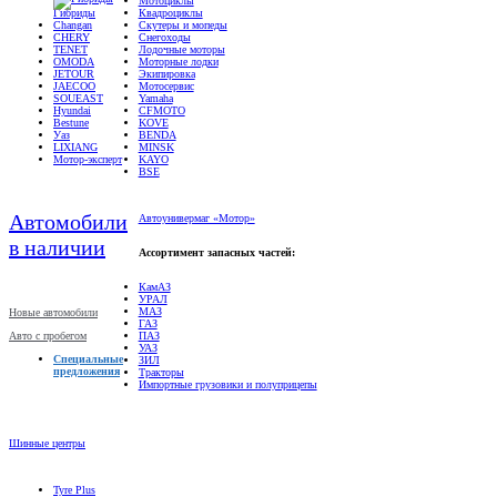
Changan
Скутеры и мопеды
CHERY
Снегоходы
TENET
Лодочные моторы
OMODA
Моторные лодки
JETOUR
Экипировка
JAECOO
Мотосервис
SOUEAST
Yamaha
Hyundai
CFMOTO
Bestune
KOVE
Уаз
BENDA
LIXIANG
MINSK
Мотор-эксперт
KAYO
BSE
Автомобили
Автоунивермаг «Мотор»
в наличии
Ассортимент запасных частей:
КамАЗ
УРАЛ
МАЗ
Новые автомобили
ГАЗ
Авто с пробегом
ПАЗ
УАЗ
Специальные
ЗИЛ
предложения
Тракторы
Импортные грузовики и полуприцепы
Шинные центры
Tyre Plus
Шинный центр «ЮГ»
Шины-Даром