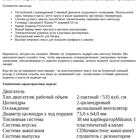
Особености снегохода:
535-кубовый 2-цилиндровый 2-тактный двигатель воздушного охлаждения. Используется
смесь бензина и масла -легче запуск и выше надежность при низких температурах;
Система ручного запуска способствует значительному снижению веса снегохода;
Гусеница Camoplast® Ripsaw™ шириной 50 см;
Задняя подвеска ProActive®;
Новый бампер имеет простую и прочную конструкцию;
Электрообогрев рукояток руля и рычажка акселератора;
Подседельная емкость для багажа;
Высокое ветровое стекло для большего комфорта и защиты.
Hадежность, которые вы ожидаете. Именно эту уверенность подарит вам снегоход Yamaha. Мы
приложили много усилий к тому, чтобы максимально усовершенствовать электронные системы
управления, обеспечивающие то единство водителя и машины, которое является залогом позитивных
эмоций.
Куда бы вы ни направили свою машину - на подготовленную трассу или на бугристый снежный
рельеф, в глубокие сугробы или вверх по заснеженной горе - великолепное сочетание двигателя,
подвески и шасси не подведет вас.
Технические характеристики модели:
Двигатель
Тип двигателя/ рабочий объем
2-тактный / 535 куб. см
Цилиндры
2-цилиндровый
Охлаждение
аксиальный вентилятор
Диаметр цилиндра х ход поршня
73,0 х 64,0 мм
Топливная система
38 мм карбюраторMikuniх 1
Система впуска
пластинчатый клапан
Система зажигания
CDI(емкостное зажигание)
Система выпуска
глушитель с резонатором
Сцепление\передачи(трансмиссия)
YXRC вариатор,