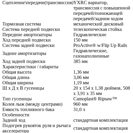
трансмиссия с повышенной
передачей/понижающей
передачей/задним ходом
Тормозная система
механический дисковый
Система передней подвески
телескопическая стойка
Передние амортизаторы
Гидравлические
Ход передней подвески
150 мм
Система задней подвески
ProActive® w/Flip Up Rails
Гидравлические,
Задние амортизаторы
газонаполненные
Ход задней подвески
385 мм
Характеристики / габариты
Общая высота
1,36 мм
Общая длина
3,06 мм
Общая ширина
1,19 мм
Ш х Д х В гусеницы
20 х 154 х 1,38 дюймов, 508
х 3,91 х 35 мм
Тип гусеницы
Camoplast® Ripsaw™
Колея лыж (между центрами)
960 мм
Емкость топливного бака
31,0 л
Особенности
Задний ход
стандартная комплектация
Подогрев рукояток руля и рычага
стандартная комплектация
акселератора
Мощность и тип ламп в фаре
60/55Wгалогеновая х 1