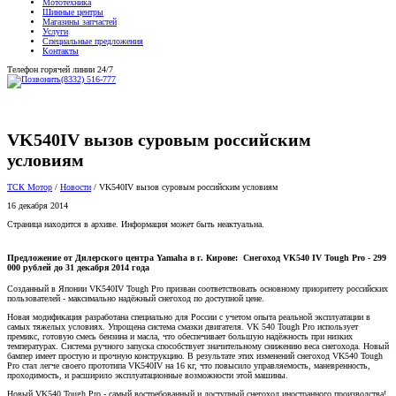
Магазины запчастей
Услуги
Специальные предложения
Контакты
Телефон горячей линии 24/7
(8332) 516-777
VK540IV вызов суровым российским
условиям
ТСК Мотор
/
Новости
/
VK540IV вызов суровым российским условиям
16 декабря 2014
Страница находится в архиве. Информация может быть неактуальна.
Предложение от Дилерского центра Yamaha в г. Кирове: Снегоход VK540 IV Tough Pro - 299
000 рублей до 31 декабря 2014 года
Созданный в Японии VK540IV Tough Pro призван соответствовать основному приоритету российских
пользователей - максимально надёжный снегоход по доступной цене.
Новая модификация разработана специально для России с учетом опыта реальной эксплуатации в
самых тяжелых условиях. Упрощена система смазки двигателя. VK 540 Tough Pro использует
премикс, готовую смесь бензина и масла, что обеспечивает большую надёжность при низких
температурах. Система ручного запуска способствует значительному снижению веса снегохода. Новый
бампер имеет простую и прочную конструкцию. В результате этих изменений снегоход VK540 Tough
Pro стал легче своего прототипа VK540IV на 16 кг, что повысило управляемость, маневренность,
проходимость, и расширило эксплуатационные возможности этой машины.
Новый VK540 Tough Pro - самый востребованный и доступный снегоход иностранного производства!