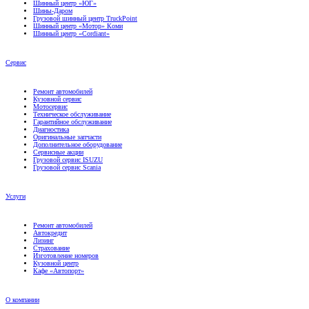
Грузовой шинный центр TruckPoint
Шинный центр «Мотор» Коми
Шинный центр «Cordiant»
Сервис
Ремонт автомобилей
Кузовной сервис
Мотосервис
Техническое обслуживание
Гарантийное обслуживание
Диагностика
Оригинальные запчасти
Дополнительное оборудование
Сервисные акции
Грузовой сервис ISUZU
Грузовой сервис Scania
Услуги
Ремонт автомобилей
Автокредит
Лизинг
Страхование
Изготовление номеров
Кузовной центр
Кафе «Автопорт»
О компании