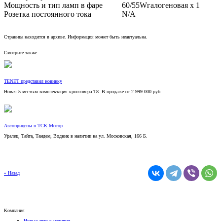
Розетка постоянного тока
N/A
Страница находится в архиве. Информация может быть неактуальна.
Смотрите также
TENET представил новинку
Новая 5-местная комплектация кроссовера T8. В продаже от 2 999 000 руб.
Автоприцепы в ТСК Мотор
Уралец, Тайга, Тандем, Водник в наличии на ул. Московская, 166 Б.
« Назад
Компания
Новые авто в наличии
Б/У авто в наличии