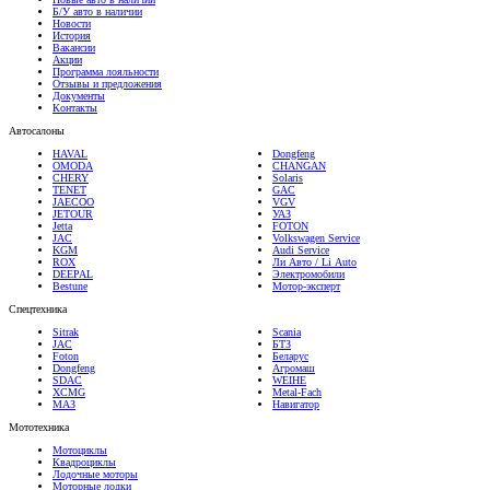
Новости
История
Вакансии
Акции
Программа лояльности
Отзывы и предложения
Документы
Контакты
Автосалоны
HAVAL
Dongfeng
OMODA
CHANGAN
CHERY
Solaris
TENET
GAC
JAECOO
VGV
JETOUR
УАЗ
Jetta
FOTON
JAC
Volkswagen Service
KGM
Audi Service
ROX
Ли Авто / Li Auto
DEEPAL
Электромобили
Bestune
Мотор-эксперт
Спецтехника
Sitrak
Scania
JAC
БТЗ
Foton
Беларус
Dongfeng
Агромаш
SDAC
WEIHE
XCMG
Metal-Fach
МАЗ
Навигатор
Мототехника
Мотоциклы
Квадроциклы
Лодочные моторы
Моторные лодки
Снегоходы