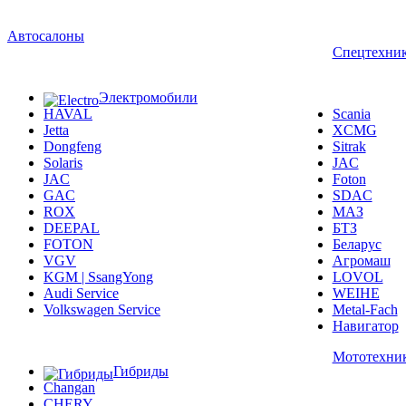
Автосалоны
Спецтехни
Электромобили
HAVAL
Scania
Jetta
XCMG
Dongfeng
Sitrak
Solaris
JAC
JAC
Foton
GAC
SDAC
ROX
МАЗ
DEEPAL
БТЗ
FOTON
Беларус
VGV
Агромаш
KGM | SsangYong
LOVOL
Audi Service
WEIHE
Volkswagen Service
Metal-Fach
Навигатор
Мототехни
Гибриды
Changan
CHERY