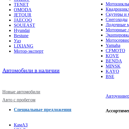
Мотоцикл
TENET
Квадроцик
OMODA
Скутеры и 
JETOUR
Снегоходы
JAECOO
Лодочные 
SOUEAST
Моторные 
Hyundai
Экипировк
Bestune
Мотосерви
Уаз
Yamaha
LIXIANG
CFMOTO
Мотор-эксперт
KOVE
BENDA
MINSK
Автомобили в наличии
KAYO
BSE
Новые автомобили
Автоуниве
Авто с пробегом
Специальные предложения
Ассортимен
КамАЗ