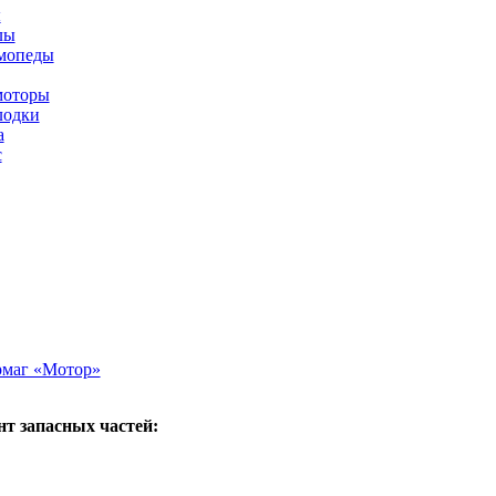
ы
лы
мопеды
моторы
лодки
а
с
рмаг «Мотор»
т запасных частей: