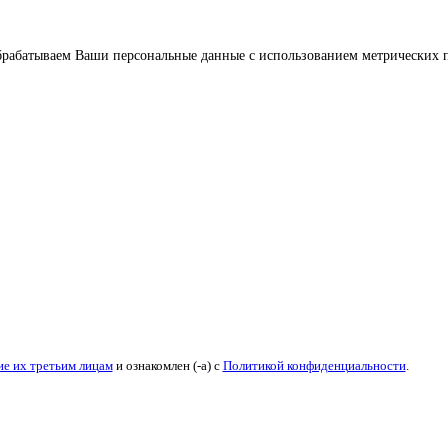
брабатываем Ваши персональные данные с использованием метрических п
ие их третьим лицам
и ознакомлен (-а) c
Политикой конфиденциальности
.