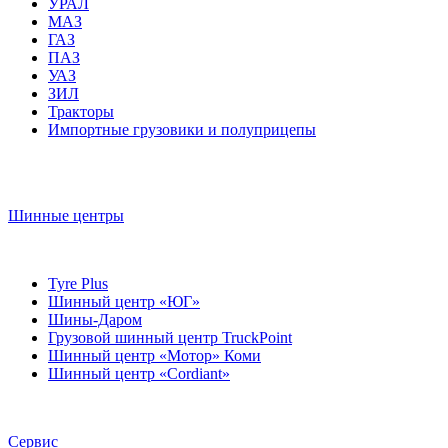
УРАЛ
МАЗ
ГАЗ
ПАЗ
УАЗ
ЗИЛ
Тракторы
Импортные грузовики и полуприцепы
Шинные центры
Tyre Plus
Шинный центр «ЮГ»
Шины-Даром
Грузовой шинный центр TruckPoint
Шинный центр «Мотор» Коми
Шинный центр «Cordiant»
Сервис