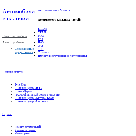
Автомобили
Автоунивермаг «Мотор»
в наличии
Ассортимент запасных частей:
КамАЗ
УРАЛ
МАЗ
Новые автомобили
ГАЗ
Авто с пробегом
ПАЗ
УАЗ
Специальные
ЗИЛ
предложения
Тракторы
Импортные грузовики и полуприцепы
Шинные центры
Tyre Plus
Шинный центр «ЮГ»
Шины-Даром
Грузовой шинный центр TruckPoint
Шинный центр «Мотор» Коми
Шинный центр «Cordiant»
Сервис
Ремонт автомобилей
Кузовной сервис
Мотосервис