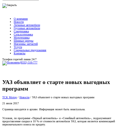
О компании
Новости
Легковые автомобили
Грузовые автомобили
Спецтехника
Сельхозтехника
Мототехника
Шинные центры
Магазины запчастей
Услуги
Специальные предложения
Контакты
Телефон горячей линии 24/7
(8332) 516-777
УАЗ объявляет о старте новых выгодных
программ
ТСК Мотор
/
Новости
/
УАЗ объявляет о старте новых выгодных программ
21 июля 2017
Страница находится в архиве. Информация может быть неактуальна.
Условия, по программе «Первый автомобиль» и «Семейный автомобиль», подразумевают
предоставление скидки в 10 % от стоимости автомобиля УАЗ, которая является компенсацией
первоначального взноса по кредиту.