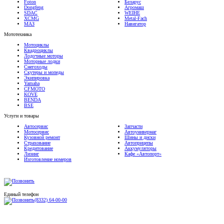
Foton
Беларус
Dongfeng
Агромаш
SDAC
WEIHE
XCMG
Metal-Fach
МАЗ
Навигатор
Мототехника
Мотоциклы
Квадроциклы
Лодочные моторы
Моторные лодки
Снегоходы
Скутеры и мопеды
Экипировка
Yamaha
CFMOTO
KOVE
BENDA
BSE
Услуги и товары
Автосервис
Запчасти
Мотосервис
Автоунивермаг
Кузовной ремонт
Шины и диски
Страхование
Автоприцепы
Кредитование
Аккумуляторы
Лизинг
Кафе «Автопорт»
Изготовление номеров
Единый телефон
(8332) 64-00-00