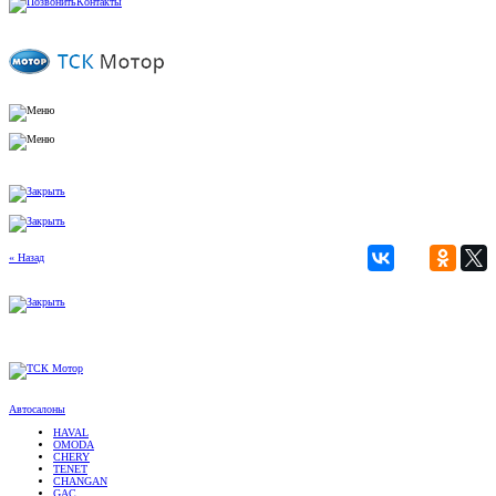
Контакты
« Назад
Автосалоны
HAVAL
OMODA
CHERY
TENET
CHANGAN
GAC