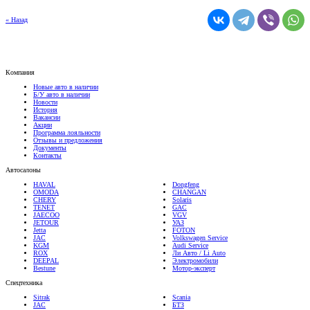
« Назад
Компания
Новые авто в наличии
Б/У авто в наличии
Новости
История
Вакансии
Акции
Программа лояльности
Отзывы и предложения
Документы
Контакты
Автосалоны
HAVAL
Dongfeng
OMODA
CHANGAN
CHERY
Solaris
TENET
GAC
JAECOO
VGV
JETOUR
УАЗ
Jetta
FOTON
JAC
Volkswagen Service
KGM
Audi Service
ROX
Ли Авто / Li Auto
DEEPAL
Электромобили
Bestune
Мотор-эксперт
Спецтехника
Sitrak
Scania
JAC
БТЗ