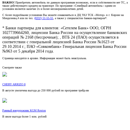
ВАЖНО!
Приобретать автомобиль по данным программам возможно, если в собственности нет ТС, а
также действующего кредита на транспорт. По программе «Семейный автомобиль» одним из
условиям является наличие 2х и более несовершеннолетних детей.
С более подробными условиями Вы можете ознакомиться в ДЦ УАЗ ТСК «Мотор» в г. Кирове на
Менделеева,4 или по тел.
(8332)
51-55-55
, а также у специалистов банков-партнеров*.
* Банки партнеры для клиентов: «Сетелем Банк» ООО, ОГРН
1027739664260, лицензии Банка России на осуществление банковских
операций № 2168 (бессрочные); , ВТБ 24 (ПАО) осуществляется в
соответствии с генеральной лицензией Банка России №1623 от
29.10.2014 г.; ПАО «Совкомбанк» Генеральная лицензия Банка России
№963 от 5 декабря 2014 года.
Страница находится в архиве. Информация может быть неактуальна.
Смотрите также
CHERY ARRIZO 8
В августе увеличена выгода до 250 000 рублей по программе трейд-ин
Рамный внедорожник KGM Rexton
В июле выгода более 1 млн. рублей