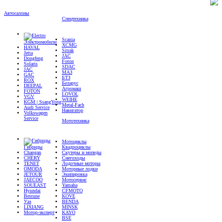
Автосалоны
Спецтехника
Scania
Электромобили
XCMG
HAVAL
Sitrak
Jetta
JAC
Dongfeng
Foton
Solaris
SDAC
JAC
МАЗ
GAC
БТЗ
ROX
Беларус
DEEPAL
Агромаш
FOTON
LOVOL
VGV
WEIHE
KGM | SsangYong
Metal-Fach
Audi Service
Навигатор
Volkswagen
Service
Мототехника
Мотоциклы
Гибриды
Квадроциклы
Changan
Скутеры и мопеды
CHERY
Снегоходы
TENET
Лодочные моторы
OMODA
Моторные лодки
JETOUR
Экипировка
JAECOO
Мотосервис
SOUEAST
Yamaha
Hyundai
CFMOTO
Bestune
KOVE
Уаз
BENDA
LIXIANG
MINSK
Мотор-эксперт
KAYO
BSE