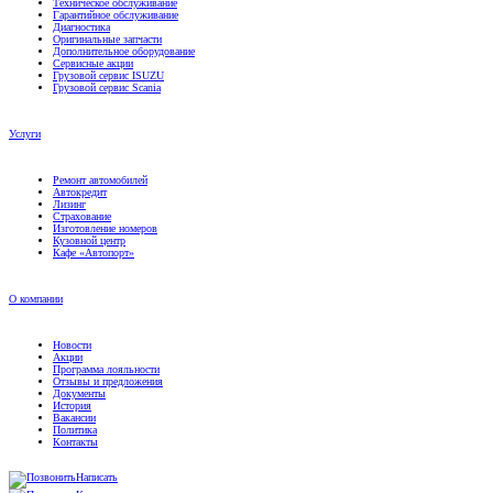
Техническое обслуживание
Гарантийное обслуживание
Диагностика
Оригинальные запчасти
Дополнительное оборудование
Сервисные акции
Грузовой сервис ISUZU
Грузовой сервис Scania
Услуги
Ремонт автомобилей
Автокредит
Лизинг
Страхование
Изготовление номеров
Кузовной центр
Кафе «Автопорт»
О компании
Новости
Акции
Программа лояльности
Отзывы и предложения
Документы
История
Вакансии
Политика
Контакты
Написать