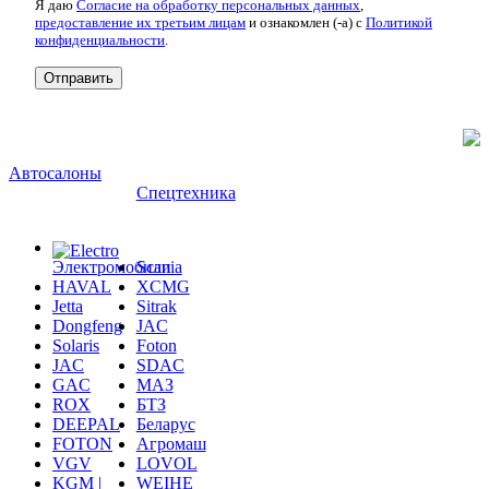
Я даю
Согласие на обработку персональных данных
,
предоставление их третьим лицам
и ознакомлен (-а) c
Политикой
конфиденциальности
.
Автосалоны
Спецтехника
Электромобили
Scania
HAVAL
XCMG
Jetta
Sitrak
Dongfeng
JAC
Solaris
Foton
JAC
SDAC
GAC
МАЗ
ROX
БТЗ
DEEPAL
Беларус
FOTON
Агромаш
VGV
LOVOL
KGM |
WEIHE