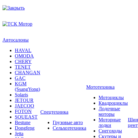
Автосалоны
HAVAL
OMODA
CHERY
TENET
CHANGAN
GAC
KGM
Мототехника
(SsangYong)
Solaris
Мотоциклы
JETOUR
Квадроциклы
JAECOO
Лодочные
FOTON
Спецтехника
моторы
SOUEAST
Моторные
Шин
Bestune
Грузовые авто
лодки
цен
Dongfeng
Сельхозтехника
Снегоходы
Jetta
Скутеры и