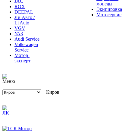
JAC
мопеды
ROX
Экипировка
DEEPAL
Мотосервис
Ли Авто /
Li Auto
VGV
УАЗ
Audi Service
Volkswagen
Service
Мотор-
эксперт
Киров