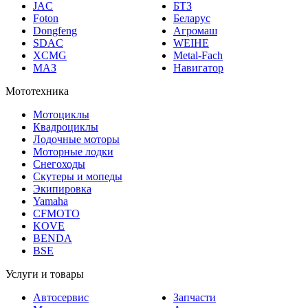
JAC
БТЗ
Foton
Беларус
Dongfeng
Агромаш
SDAC
WEIHE
XCMG
Metal-Fach
МАЗ
Навигатор
Мототехника
Мотоциклы
Квадроциклы
Лодочные моторы
Моторные лодки
Снегоходы
Скутеры и мопеды
Экипировка
Yamaha
CFMOTO
KOVE
BENDA
BSE
Услуги и товары
Автосервис
Запчасти