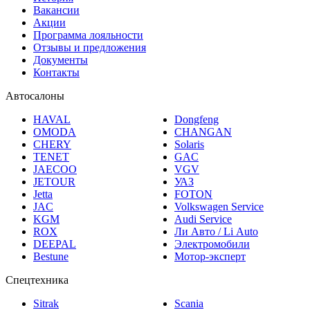
Вакансии
Акции
Программа лояльности
Отзывы и предложения
Документы
Контакты
Автосалоны
HAVAL
Dongfeng
OMODA
CHANGAN
CHERY
Solaris
TENET
GAC
JAECOO
VGV
JETOUR
УАЗ
Jetta
FOTON
JAC
Volkswagen Service
KGM
Audi Service
ROX
Ли Авто / Li Auto
DEEPAL
Электромобили
Bestune
Мотор-эксперт
Спецтехника
Sitrak
Scania