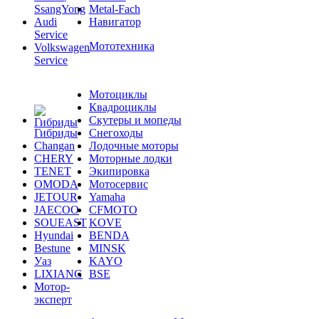
SsangYong
Metal-Fach
Audi
Навигатор
Service
Мототехника
Volkswagen
Service
Мотоциклы
Квадроциклы
Скутеры и мопеды
Гибриды
Снегоходы
Changan
Лодочные моторы
CHERY
Моторные лодки
TENET
Экипировка
OMODA
Мотосервис
JETOUR
Yamaha
JAECOO
CFMOTO
SOUEAST
KOVE
Hyundai
BENDA
Bestune
MINSK
Уаз
KAYO
LIXIANG
BSE
Мотор-
эксперт