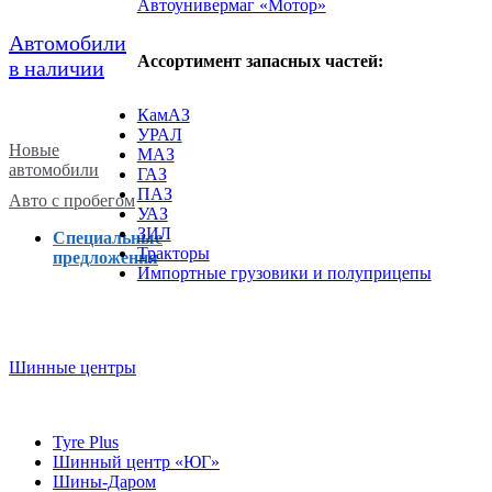
Автоунивермаг «Мотор»
Автомобили
Ассортимент запасных частей:
в наличии
КамАЗ
УРАЛ
Новые
МАЗ
автомобили
ГАЗ
ПАЗ
Авто с пробегом
УАЗ
ЗИЛ
Специальные
Тракторы
предложения
Импортные грузовики и полуприцепы
Шинные центры
Tyre Plus
Шинный центр «ЮГ»
Шины-Даром