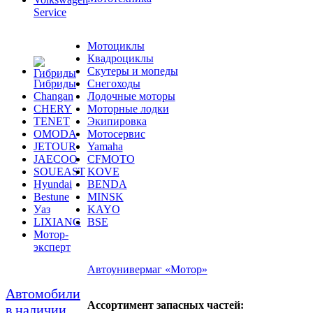
Service
Мотоциклы
Квадроциклы
Скутеры и мопеды
Гибриды
Снегоходы
Changan
Лодочные моторы
CHERY
Моторные лодки
TENET
Экипировка
OMODA
Мотосервис
JETOUR
Yamaha
JAECOO
CFMOTO
SOUEAST
KOVE
Hyundai
BENDA
Bestune
MINSK
Уаз
KAYO
LIXIANG
BSE
Мотор-
эксперт
Автоунивермаг «Мотор»
Автомобили
Ассортимент запасных частей:
в наличии