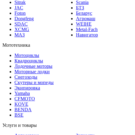
JAC
БТЗ
Foton
Беларус
Dongfeng
Агромаш
SDAC
WEIHE
XCMG
Metal-Fach
МАЗ
Навигатор
Мототехника
Мотоциклы
Квадроциклы
Лодочные моторы
Моторные лодки
Снегоходы
Скутеры и мопеды
Экипировка
Yamaha
CFMOTO
KOVE
BENDA
BSE
Услуги и товары
Автосервис
Запчасти