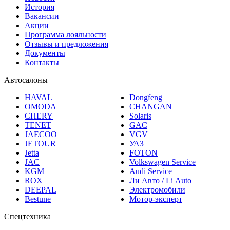
Вакансии
Акции
Программа лояльности
Отзывы и предложения
Документы
Контакты
Автосалоны
HAVAL
Dongfeng
OMODA
CHANGAN
CHERY
Solaris
TENET
GAC
JAECOO
VGV
JETOUR
УАЗ
Jetta
FOTON
JAC
Volkswagen Service
KGM
Audi Service
ROX
Ли Авто / Li Auto
DEEPAL
Электромобили
Bestune
Мотор-эксперт
Спецтехника
Sitrak
Scania