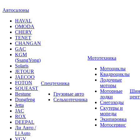
Автосалоны
HAVAL
OMODA
CHERY
TENET
CHANGAN
GAC
KGM
Мототехника
(SsangYong)
Solaris
Мотоциклы
JETOUR
Квадроциклы
JAECOO
Лодочные
FOTON
Спецтехника
моторы
SOUEAST
Моторные
Шин
Bestune
Грузовые авто
лодки
цен
Dongfeng
Сельхозтехника
Снегоходы
Jetta
Скутеры и
JAC
мопеды
ROX
Экипировка
DEEPAL
Мотосервис
Ли Авто /
Li Auto
VGV
УАЗ