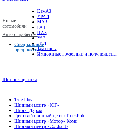
КамАЗ
УРАЛ
Новые
МАЗ
автомобили
ГАЗ
ПАЗ
Авто с пробегом
УАЗ
ЗИЛ
Специальные
Тракторы
предложения
Импортные грузовики и полуприцепы
Шинные центры
Tyre Plus
Шинный центр «ЮГ»
Шины-Даром
Грузовой шинный центр TruckPoint
Шинный центр «Мотор» Коми
Шинный центр «Cordiant»