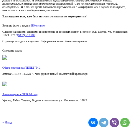
комфортный. И в то же время позволяет передвигаться с комфортом как в городе и по трассе,
так и по сложным внедорожным участкам».
Благодарим всех, кто был на этом уникальном мероприятии!
Больше фото в группе
ВКонтакте
.
Следите за нашими анонсами и новостями, и до новых встреч в салоне ТСК Мотор, ул. Московская,
106/1. Тел.:
(8332) 517-000
Страница находится в архиве. Информация может быть неактуальна.
Смотрите также
Обзор кроссовера TENET T4L
Замена CHERY TIGGO 4. Чем удивит новый компактный кроссовер?
Автоприцепы в ТСК Мотор
Уралец, Тайга, Тандем, Водник в наличии на ул. Московская, 166 Б.
« Назад