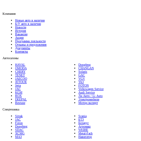
Компания
Новые авто в наличии
Б/У авто в наличии
Новости
История
Вакансии
Акции
Программа лояльности
Отзывы и предложения
Документы
Контакты
Автосалоны
HAVAL
Dongfeng
OMODA
CHANGAN
CHERY
Solaris
TENET
GAC
JAECOO
VGV
JETOUR
УАЗ
Jetta
FOTON
JAC
Volkswagen Service
KGM
Audi Service
ROX
Ли Авто / Li Auto
DEEPAL
Электромобили
Bestune
Мотор-эксперт
Спецтехника
Sitrak
Scania
JAC
БТЗ
Foton
Беларус
Dongfeng
Агромаш
SDAC
WEIHE
XCMG
Metal-Fach
МАЗ
Навигатор
Мототехника