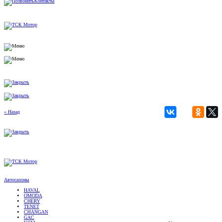
« Назад
Автосалоны
HAVAL
OMODA
CHERY
TENET
CHANGAN
GAC
KGM
Услуги
(SsangYong)
Мототехника