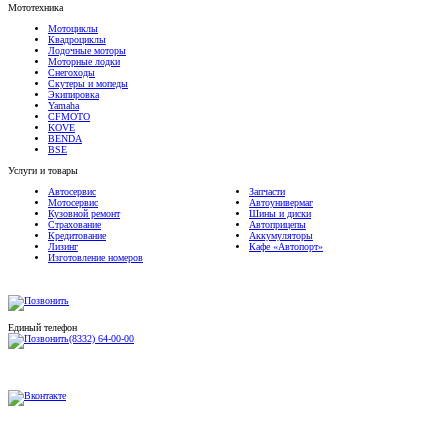
Мотоциклы
Квадроциклы
Лодочные моторы
Моторные лодки
Снегоходы
Скутеры и мопеды
Экипировка
Yamaha
CFMOTO
KOVE
BENDA
BSE
Услуги и товары
Автосервис
Запчасти
Мотосервис
Автоунивермаг
Кузовной ремонт
Шины и диски
Страхование
Автоприцепы
Кредитование
Аккумуляторы
Лизинг
Кафе «Автопорт»
Изготовление номеров
Единый телефон
(8332) 64-00-00
Обращаем ваше внимание на то, что данный Интернет-сайт носит исключительно информационный