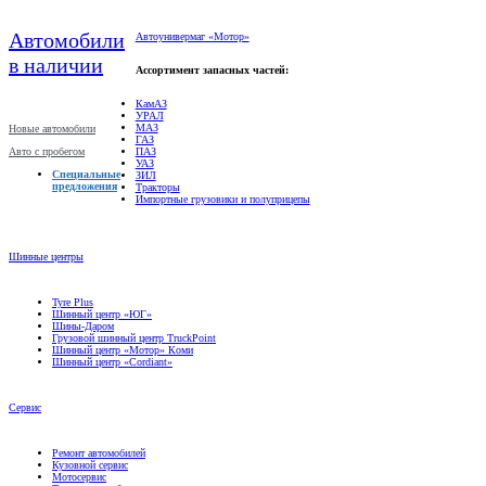
Автомобили
Автоунивермаг «Мотор»
в наличии
Ассортимент запасных частей:
КамАЗ
УРАЛ
МАЗ
Новые автомобили
ГАЗ
Авто с пробегом
ПАЗ
УАЗ
Специальные
ЗИЛ
предложения
Тракторы
Импортные грузовики и полуприцепы
Шинные центры
Tyre Plus
Шинный центр «ЮГ»
Шины-Даром
Грузовой шинный центр TruckPoint
Шинный центр «Мотор» Коми
Шинный центр «Cordiant»
Сервис
Ремонт автомобилей
Кузовной сервис
Мотосервис
Техническое обслуживание
Гарантийное обслуживание