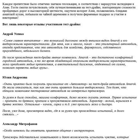
Азии. Гости смогли почувствовать себя путешественниками на тест-драйве, повторяющем сложности
пройденных дорог и высокогорной местности, ощутили колорит Азии, полакомились блюдами
азиатской кухни, побывали на чайной церемонии и получили фирменные подарки за участие в
викторинах!
Вот лишь некоторые отзывы участников тест-драйва:
Андрей Усенко
«Самое главное впечатление – это возникший диссонанс между внешним видом Amarok и его
внедорожными характеристиками. Для меня, как и многих, пикап – это утилитарный автомобиль,
отсюда представление, что это автомобиль для хозяйства, фермерского, собственного
приусадебного, небольшого бизнеса.
Но после прохождения тест-драйва мнение поменялось: Amarok – это достаточно комфортный
городской автомобиль, в то же время обладающий отличными внедорожными характеристиками,
легко преодолеет любые препятствия, а вместительный багажник, отделенный от салона,
позволит перевести любые грузы».
Юлия Андросова
«Очень приятно было получить приглашение от «Автомотор» на тест-драйв автомобиля Amarok.
Не могла отказаться, так как мне очень нравятся большие внедорожники. Тем более, что
обещали заманчивое тестирование автомобиля на интересных тренажерах.
За рулем я была спокойна, машина комфортная, даже можно сказать уютная. Первое испытание
– проехать по бревнам; проехала и прочувствовала автомобиль. Характер - волчий, вгрызался в
бревна жестко. Остальные – качели, горка и т.д. уже прошлись легко и быстро.
После, уже дома, просмотрела видео, где я за рулем при прохождении испытаний, я долго
смеялась…»
Александр Митрофанов
«Особо хотелось бы отметить приятное общение с инструктором.
Тренажеры действительно захватывают и дают возможность испытать чувства, которые
раньше не испытывал. А внедорожные характеристики Amarok обеспечивают только
положительные эмоции при прохождении препятствий. Сам по себе автомобиль удобный,