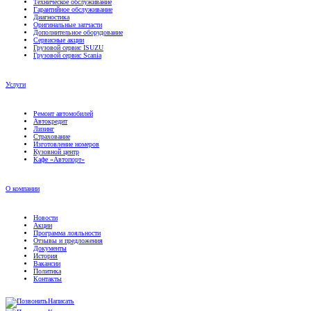
Диагностика
Оригинальные запчасти
Дополнительное оборудование
Сервисные акции
Грузовой сервис ISUZU
Грузовой сервис Scania
Услуги
Ремонт автомобилей
Автокредит
Лизинг
Страхование
Изготовление номеров
Кузовной центр
Кафе «Автопорт»
О компании
Новости
Акции
Программа лояльности
Отзывы и предложения
Документы
История
Вакансии
Политика
Контакты
Написать
Контакты