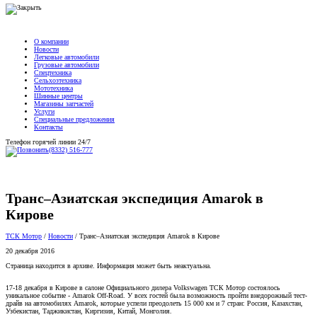
О компании
Новости
Легковые автомобили
Грузовые автомобили
Спецтехника
Сельхозтехника
Мототехника
Шинные центры
Магазины запчастей
Услуги
Специальные предложения
Контакты
Телефон горячей линии 24/7
(8332) 516-777
Транс–Азиатская экспедиция Amarok в
Кирове
ТСК Мотор
/
Новости
/
Транс–Азиатская экспедиция Amarok в Кирове
20 декабря 2016
Страница находится в архиве. Информация может быть неактуальна.
17-18 декабря в Кирове в салоне Официального дилера Volkswagen ТСК Мотор состоялось
уникальное событие - Amarok Off-Road. У всех гостей была возможность пройти внедорожный тест-
драйв на автомобилях Amarok, которые успели преодолеть 15 000 км и 7 стран: Россия, Казахстан,
Узбекистан, Таджикистан, Киргизия, Китай, Монголия.
Каждое препятствие было отмечено значком геолокации, в соответствии с маршрутом экспедиции в