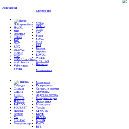
Автосалоны
Спецтехника
Scania
Электромобили
XCMG
HAVAL
Sitrak
Jetta
JAC
Dongfeng
Foton
Solaris
SDAC
JAC
МАЗ
GAC
БТЗ
ROX
Беларус
DEEPAL
Агромаш
FOTON
LOVOL
VGV
WEIHE
KGM | SsangYong
Metal-Fach
Audi Service
Навигатор
Volkswagen
Service
Мототехника
Мотоциклы
Гибриды
Квадроциклы
Changan
Скутеры и мопеды
CHERY
Снегоходы
TENET
Лодочные моторы
OMODA
Моторные лодки
JETOUR
Экипировка
JAECOO
Мотосервис
SOUEAST
Yamaha
Hyundai
CFMOTO
Bestune
KOVE
Уаз
BENDA
LIXIANG
MINSK
Мотор-эксперт
KAYO
BSE