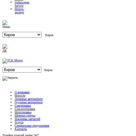
Service
Мотор-
эксперт
Киров
Киров
О компании
Новости
Легковые автомобили
Грузовые автомобили
Спецтехника
Сельхозтехника
Мототехника
Шинные центры
Магазины запчастей
Услуги
Специальные предложения
Контакты
Телефон горячей линии 24/7
(8332) 516-777