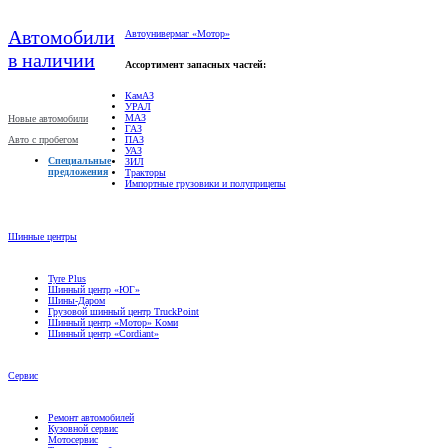
Автомобили
Автоунивермаг «Мотор»
в наличии
Ассортимент запасных частей:
КамАЗ
УРАЛ
МАЗ
Новые автомобили
ГАЗ
Авто с пробегом
ПАЗ
УАЗ
Специальные
ЗИЛ
предложения
Тракторы
Импортные грузовики и полуприцепы
Шинные центры
Tyre Plus
Шинный центр «ЮГ»
Шины-Даром
Грузовой шинный центр TruckPoint
Шинный центр «Мотор» Коми
Шинный центр «Cordiant»
Сервис
Ремонт автомобилей
Кузовной сервис
Мотосервис
Техническое обслуживание
Гарантийное обслуживание