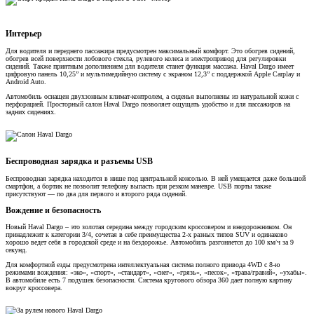
Интерьер
Для водителя и переднего пассажира предусмотрен максимальный комфорт. Это обогрев сидений,
обогрев всей поверхности лобового стекла, рулевого колеса и электропривод для регулировки
сидений. Также приятным дополнением для водителя станет функция массажа. Haval Dargo имеет
цифровую панель 10,25” и мультимедийную систему с экраном 12,3” с поддержкой Apple Carplay и
Android Auto.
Автомобиль оснащен двухзонным климат-контролем, а сиденья выполнены из натуральной кожи с
перфорацией. Просторный салон Haval Dargo позволяет ощущать удобство и для пассажиров на
задних сидениях.
Беспроводная зарядка и разъемы USB
Беспроводная зарядка находится в нише под центральной консолью. В ней умещается даже большой
смартфон, а бортик не позволит телефону выпасть при резком маневре. USB порты также
присутствуют — по два для первого и второго ряда сидений.
Вождение и безопасность
Новый Haval Dargo – это золотая середина между городским кроссовером и внедорожником. Он
принадлежит к категории 3/4, сочетая в себе преимущества 2-х разных типов SUV и одинаково
хорошо ведет себя в городской среде и на бездорожье. Автомобиль разгоняется до 100 км/ч за 9
секунд.
Для комфортной езды предусмотрена интеллектуальная система полного привода 4WD с 8-ю
режимами вождения: «эко», «спорт», «стандарт», «снег», «грязь», «песок», «трава/гравий», «ухабы».
В автомобиле есть 7 подушек безопасности. Система кругового обзора 360 дает полную картину
вокруг кроссовера.