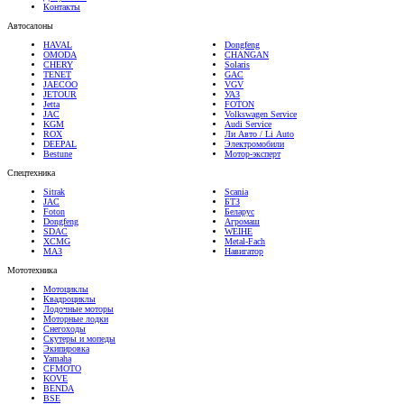
Автосалоны
HAVAL
Dongfeng
OMODA
CHANGAN
CHERY
Solaris
TENET
GAC
JAECOO
VGV
JETOUR
УАЗ
Jetta
FOTON
JAC
Volkswagen Service
KGM
Audi Service
ROX
Ли Авто / Li Auto
DEEPAL
Электромобили
Bestune
Мотор-эксперт
Спецтехника
Sitrak
Scania
JAC
БТЗ
Foton
Беларус
Dongfeng
Агромаш
SDAC
WEIHE
XCMG
Metal-Fach
МАЗ
Навигатор
Мототехника
Мотоциклы
Квадроциклы
Лодочные моторы
Моторные лодки
Снегоходы
Скутеры и мопеды
Экипировка
Yamaha
CFMOTO
KOVE
BENDA
BSE
Услуги и товары