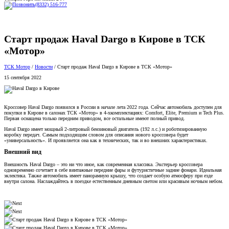
Старт продаж Haval Dargo в Кирове в ТСК
«Мотор»
ТСК Мотор
/
Новости
/
Старт продаж Haval Dargo в Кирове в ТСК «Мотор»
15 сентября 2022
Кроссовер Haval Dargo появился в России в начале лета 2022 года. Сейчас автомобиль доступен для
покупки в Кирове в салонах ТСК «Мотор» в 4-хкомплектациях: Comfort, Elite, Premium и Tech Plus.
Первая оснащена только передним приводом, все остальные имеют полный привод.
Haval Dargo имеет мощный 2-литровый бензиновый двигатель (192 л.с.) и роботизированную
коробку передач. Самым подходящим словом для описания нового кроссовера будет
«универсальность». И проявляется она как в технических, так и во внешних характеристиках.
Внешний вид
Внешность Haval Dargo – это ни что иное, как современная классика. Экстерьер кроссовера
одновременно сочетает в себе винтажные передние фары и футуристичные задние фонари. Идеальная
эклектика. Также автомобиль имеет панорамную крышу, что создает особую атмосферу при езде
внутри салона. Наслаждайтесь в поездке естественным дневным светом или красивым ночным небом.