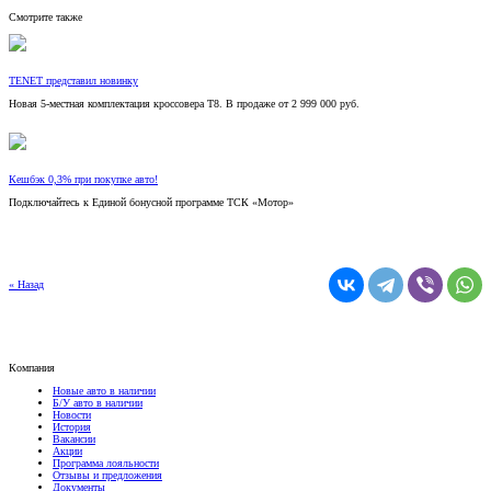
TENET представил новинку
Новая 5-местная комплектация кроссовера T8. В продаже от 2 999 000 руб.
Кешбэк 0,3% при покупке авто!
Подключайтесь к Единой бонусной программе ТСК «Мотор»
« Назад
Компания
Новые авто в наличии
Б/У авто в наличии
Новости
История
Вакансии
Акции
Программа лояльности
Отзывы и предложения
Документы
Контакты