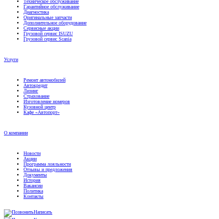
Диагностика
Оригинальные запчасти
Дополнительное оборудование
Сервисные акции
Грузовой сервис ISUZU
Грузовой сервис Scania
Услуги
Ремонт автомобилей
Автокредит
Лизинг
Страхование
Изготовление номеров
Кузовной центр
Кафе «Автопорт»
О компании
Новости
Акции
Программа лояльности
Отзывы и предложения
Документы
История
Вакансии
Политика
Контакты
Написать
Контакты