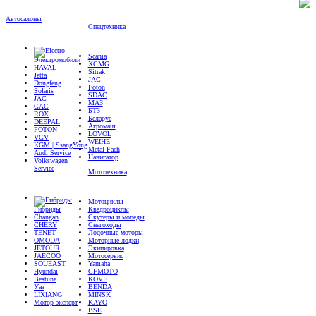
Автосалоны
Спецтехника
Scania
Электромобили
XCMG
HAVAL
Sitrak
Jetta
JAC
Dongfeng
Foton
Solaris
SDAC
JAC
МАЗ
GAC
БТЗ
ROX
Беларус
DEEPAL
Агромаш
FOTON
LOVOL
VGV
WEIHE
KGM | SsangYong
Metal-Fach
Audi Service
Навигатор
Volkswagen
Service
Мототехника
Мотоциклы
Гибриды
Квадроциклы
Changan
Скутеры и мопеды
CHERY
Снегоходы
TENET
Лодочные моторы
OMODA
Моторные лодки
JETOUR
Экипировка
JAECOO
Мотосервис
SOUEAST
Yamaha
Hyundai
CFMOTO
Bestune
KOVE
Уаз
BENDA
LIXIANG
MINSK
Мотор-эксперт
KAYO
BSE