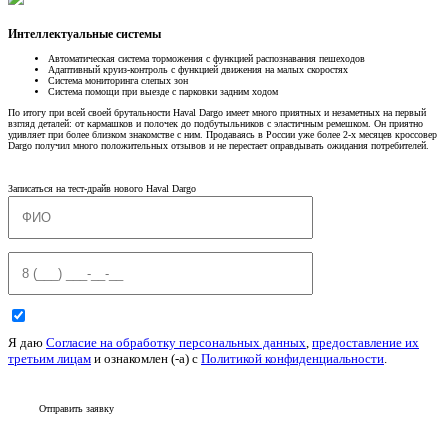
Интеллектуальные системы
Автоматическая система торможения с функцией распознавания пешеходов
Адаптивный круиз-контроль с функцией движения на малых скоростях
Система мониторинга слепых зон
Система помощи при выезде с парковки задним ходом
По итогу при всей своей брутальности Haval Dargo имеет много приятных и незаметных на первый
взгляд деталей: от кармашков и полочек до подбутыльников с эластичным ремешком. Он приятно
удивляет при более близком знакомстве с ним. Продаваясь в России уже более 2-х месяцев кроссовер
Dargo получил много положительных отзывов и не перестает оправдывать ожидания потребителей.
Записаться на тест-драйв нового Haval Dargo
Я даю
Согласие на обработку персональных данных
,
предоставление их
третьим лицам
и ознакомлен (-а) c
Политикой конфиденциальности
.
Отправить заявку
Смотрите также