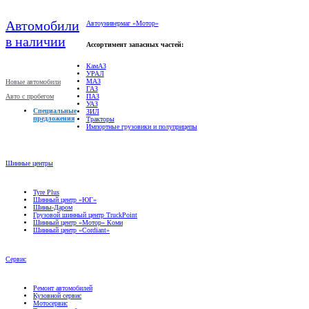
Автомобили
Автоунивермаг «Мотор»
в наличии
Ассортимент запасных частей:
КамАЗ
УРАЛ
МАЗ
Новые автомобили
ГАЗ
Авто с пробегом
ПАЗ
УАЗ
Специальные
ЗИЛ
предложения
Тракторы
Импортные грузовики и полуприцепы
Шинные центры
Tyre Plus
Шинный центр «ЮГ»
Шины-Даром
Грузовой шинный центр TruckPoint
Шинный центр «Мотор» Коми
Шинный центр «Cordiant»
Сервис
Ремонт автомобилей
Кузовной сервис
Мотосервис