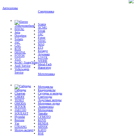
Автосалоны
Спецтехника
Scania
Электромобили
XCMG
HAVAL
Sitrak
Jetta
JAC
Dongfeng
Foton
Solaris
SDAC
JAC
МАЗ
GAC
БТЗ
ROX
Беларус
DEEPAL
Агромаш
FOTON
LOVOL
VGV
WEIHE
KGM | SsangYong
Metal-Fach
Audi Service
Навигатор
Volkswagen
Service
Мототехника
Мотоциклы
Гибриды
Квадроциклы
Changan
Скутеры и мопеды
CHERY
Снегоходы
TENET
Лодочные моторы
OMODA
Моторные лодки
JETOUR
Экипировка
JAECOO
Мотосервис
SOUEAST
Yamaha
Hyundai
CFMOTO
Bestune
KOVE
Уаз
BENDA
LIXIANG
MINSK
Мотор-эксперт
KAYO
BSE