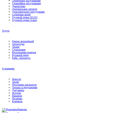
Техническое обслуживание
Гарантийное обслуживание
Диагностика
Оригинальные запчасти
Дополнительное оборудование
Сервисные акции
Грузовой сервис ISUZU
Грузовой сервис Scania
Услуги
Ремонт автомобилей
Автокредит
Лизинг
Страхование
Изготовление номеров
Кузовной центр
Кафе «Автопорт»
О компании
Новости
Акции
Программа лояльности
Отзывы и предложения
Документы
История
Вакансии
Политика
Контакты
Написать