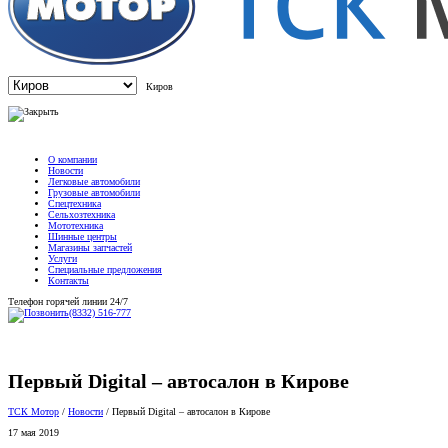
Киров
О компании
Новости
Легковые автомобили
Грузовые автомобили
Спецтехника
Сельхозтехника
Мототехника
Шинные центры
Магазины запчастей
Услуги
Специальные предложения
Контакты
Телефон горячей линии 24/7
(8332) 516-777
Первый Digital – автосалон в Кирове
ТСК Мотор
/
Новости
/
Первый Digital – автосалон в Кирове
17 мая 2019