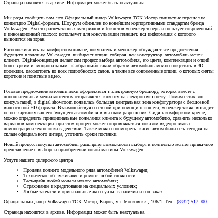
Страница находится в архиве. Информация может быть неактуальна.
Мы рады сообщить вам, что Официальный дилер Volkswagen ТСК Мотор полностью перешел на
концепцию Digital-формата. Шоу-рум обновлен по новейшим корпоративными стандартам бренда
Volkswagen. Вместо распечатанных материалов и буклетов менеджер теперь использует современный
и инновационный подход: использует для консультации планшет, вся информация с которого
выводится на экран.
Расположившись на комфортном диване, покупатель и менеджер обсуждают все предпочтения
будущего владельца Volkswagen, выбирают опции, собирая, как конструктор, автомобиль мечты
клиента. Digital-концепция делает сам процесс выбора автомобиля, его цвета, комплектации и опций
более ярким и эмоциональным. «Собранный» таким образом автомобиль можно покрутить в 3D
проекции, рассмотреть во всех подробностях салон, а также все современные опции, о которых сняты
короткие и понятные видео.
Готовое предложение автоматически оформляется в электронную брошюру, которая вместе с
дополнительным медиа-контентом отправляется клиенту на электронную почту. Помимо этих зон
консультаций, в digital showroom появилась большая центральная зона конфигуратора с бесшовной
видеостеной HD формата. Взаимодействуя со стеной при помощи планшета, менеджер также выводит
не нее картинку вашего будущего автомобиля в высоком разрешении. Сидя в комфортном кресле,
можно определить принципиальные пожелания клиента к будущему автомобилю, сравнить несколько
вариантов комплектации, при этом процесс может сопровождаться показом видеороликов с
демонстрацией технологий в действии. Также можно посмотреть, какие автомобили есть сегодня на
складе официального дилера, уточнить сроки поставки.
Новый процесс покупки автомобиля расширяет возможности выбора и полностью меняет привычное
представление о выборе и приобретении новой машины Volkswagen.
Услуги нашего дилерского центра:
Продажа полного модельного ряда автомобилей Volkswagen;
Техническое обслуживание и ремонт любой сложности;
Тест-драйв любой модели нового автомобиля;
Страхование и кредитование на специальных условиях;
Любые запчасти и оригинальные аксессуары, в наличии и под заказ.
Официальный дилер Volkswagen ТСК Мотор, Киров, ул. Московская, 106/1. Тел.:
(8332) 517-000
Страница находится в архиве. Информация может быть неактуальна.