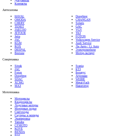
Документы
Контакты
Автосалоны
HAVAL
Dongfeng
OMODA
CHANGAN
CHERY
Solaris
TENET
GAC
JAECOO
VGV
JETOUR
УАЗ
Jetta
FOTON
JAC
Volkswagen Service
KGM
Audi Service
ROX
Ли Авто / Li Auto
DEEPAL
Электромобили
Bestune
Мотор-эксперт
Спецтехника
Sitrak
Scania
JAC
БТЗ
Foton
Беларус
Dongfeng
Агромаш
SDAC
WEIHE
XCMG
Metal-Fach
МАЗ
Навигатор
Мототехника
Мотоциклы
Квадроциклы
Лодочные моторы
Моторные лодки
Снегоходы
Скутеры и мопеды
Экипировка
Yamaha
CFMOTO
KOVE
BENDA
BSE