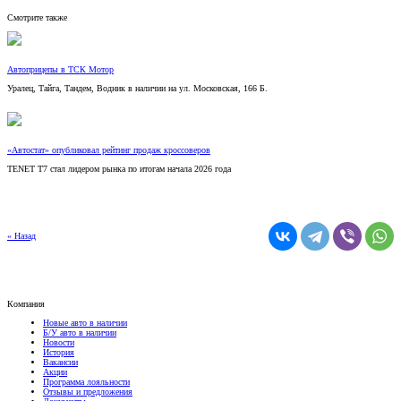
Смотрите также
Автоприцепы в ТСК Мотор
Уралец, Тайга, Тандем, Водник в наличии на ул. Московская, 166 Б.
«Автостат» опубликовал рейтинг продаж кроссоверов
TENET T7 стал лидером рынка по итогам начала 2026 года
« Назад
Компания
Новые авто в наличии
Б/У авто в наличии
Новости
История
Вакансии
Акции
Программа лояльности
Отзывы и предложения