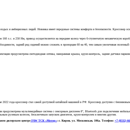
одых и амбициозных людей. Новинка имеет передовые системы комфорта и безопасности. Кроссовер осна
160 л.с. и 258 Нм, привод осуществляется на передние колеса через 6-ступенчатую механическую короб
обходимости, задний ряд сидений можно сложить в пропорции 60 на 40, тем самым увеличивая полезный
лектации предусмотрена светодиодная оптика, панорамная крыша, круиз-контроль, задние датчики парко
ае 2022 года кроссовер стал самой доступной китайской машиной в РФ. Кроссовер доступен с бензиновым
ации предусмотрена мультимедийные система с сенсорным дисплеем 8", Bluetooth для подключения мобиль
льным рулевым колесом, бесключевым запуском двигателя, круиз-контролем и многим другим.
ьном дилерском центре
FAW ТСК «Мотор»
: г. Киров, ул. Московская, 106а. Телефон:
+7 (8332) 66