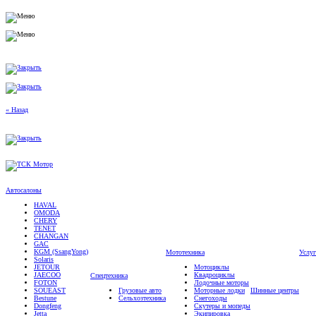
« Назад
Автосалоны
HAVAL
OMODA
CHERY
TENET
CHANGAN
GAC
KGM (SsangYong)
Мототехника
Услу
Solaris
JETOUR
Мотоциклы
JAECOO
Квадроциклы
Спецтехника
FOTON
Лодочные моторы
SOUEAST
Грузовые авто
Моторные лодки
Шинные центры
Bestune
Сельхозтехника
Снегоходы
Dongfeng
Скутеры и мопеды
Jetta
Экипировка