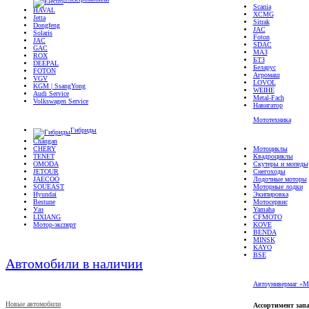
Scania
HAVAL
XCMG
Jetta
Sitrak
Dongfeng
JAC
Solaris
Foton
JAC
SDAC
GAC
МАЗ
ROX
БТЗ
DEEPAL
Беларус
FOTON
Агромаш
VGV
LOVOL
KGM | SsangYong
WEIHE
Audi Service
Metal-Fach
Volkswagen Service
Навигатор
Мототехника
Гибриды
Changan
CHERY
Мотоциклы
TENET
Квадроциклы
OMODA
Скутеры и мопеды
JETOUR
Снегоходы
JAECOO
Лодочные моторы
SOUEAST
Моторные лодки
Hyundai
Экипировка
Bestune
Мотосервис
Уаз
Yamaha
LIXIANG
CFMOTO
Мотор-эксперт
KOVE
BENDA
MINSK
KAYO
BSE
Автомобили в наличии
Автоунивермаг «М
Новые автомобили
Ассортимент запа