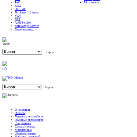
JAC
Мотосервис
ROX
DEEPAL
Ли Авто / Li Auto
VGV
УАЗ
Audi Service
Volkswagen Service
Мотор-эксперт
Киров
Киров
О компании
Новости
Легковые автомобили
Грузовые автомобили
Спецтехника
Сельхозтехника
Мототехника
Шинные центры
Магазины запчастей