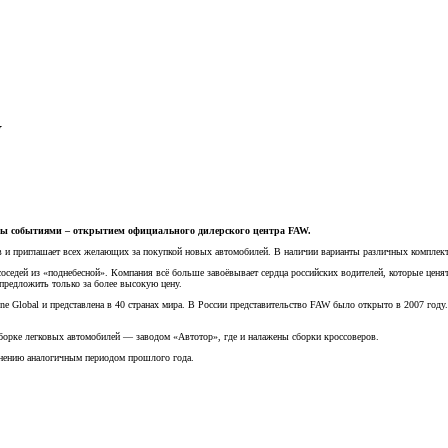
W
тны событиями – открытием официального дилерского центра FAW.
ов и приглашает всех желающих за покупкой новых автомобилей. В наличии варианты различных комплек
едей из «поднебесной». Компания всё больше завоёвывает сердца российских водителей, которые ценят 
 предложить только за более высокую цену.
 Global и представлена в 40 странах мира. В России представительство FAW было открыто в 2007 году.
борке легковых автомобилей — заводом «Автотор», где и налажены сборки кроссоверов.
внению аналогичным периодом прошлого года.