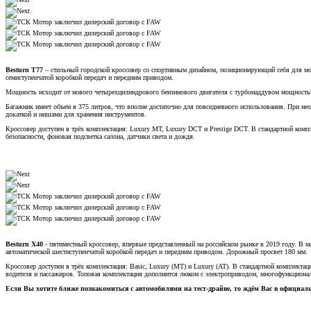
Besturn T77
– стильный городской кроссовер со спортивным дизайном, позиционирующий себя для мол
семиступенчатой коробкой передач и передним приводом.
Мощность исходит от нового четырехцилиндрового бензинового двигателя с турбонаддувом мощностью 
Багажник имеет объем в 375 литров, что вполне достаточно для повседневного использования. При не
докаткой и нишами для хранения инструментов.
Кроссовер доступен в трёх комплектация: Luxury MT, Luxury DCT и Prestige DCT. В стандартной комп
безопасности, фоновая подсветка салона, датчики света и дождя.
Besturn X40
- пятиместный кроссовер, впервые представленный на российском рынке в 2019 году. В м
автоматической шестиступенчатой коробкой передач и передним приводом. Дорожный просвет 180 мм.
Кроссовер доступен в трёх комплектация: Basic, Luxury (MT) и Luxury (AT). В стандартной комплект
водителя и пассажиров. Топовая комплектация дополнится люком с электроприводом, многофункциона
Если Вы хотите ближе познакомиться с автомобилями на тест-драйве, то ждём Вас в официал