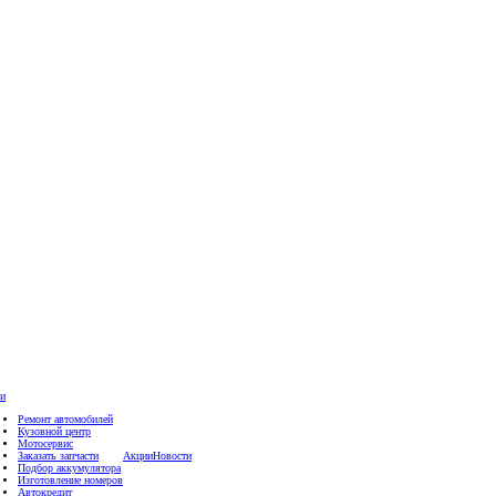
ги
Ремонт автомобилей
Кузовной центр
Мотосервис
Заказать запчасти
Акции
Новости
Подбор аккумулятора
Изготовление номеров
Автокредит