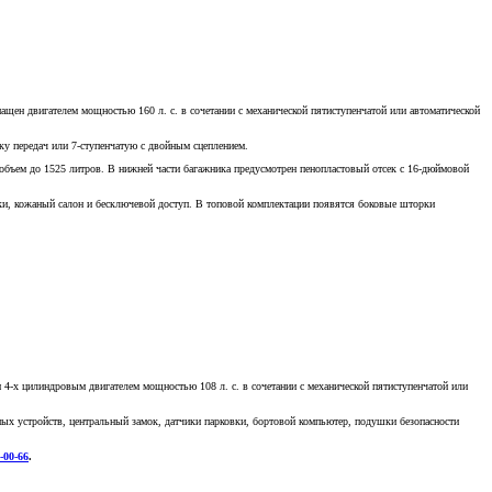
щен двигателем мощностью 160 л. с. в сочетании с механической пятиступенчатой или автоматической
ку передач или 7-ступенчатую с двойным сцеплением.
 объем до 1525 литров. В нижней части багажника предусмотрен пенопластовый отсек с 16-дюймовой
вки, кожаный салон и бесключевой доступ. В топовой комплектации появятся боковые шторки
 4-х цилиндровым двигателем мощностью 108 л. с. в сочетании с механической пятиступенчатой или
ных устройств, центральный замок, датчики парковки, бортовой компьютер, подушки безопасности
-00-66
.