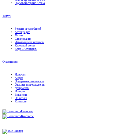
Грузовой сервис Scania
Услуги
Ремонт автомобилей
Автокредит
Лизинг
Страхование
Изготовление номеров
Кузовной центр
Кафе «Автопорт»
О компании
Новости
Акции
Программа лояльности
Отзывы и предложения
Документы
История
Вакансии
Политика
Контакты
Написать
Контакты