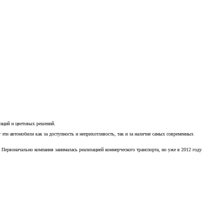
таций и цветовых решений.
эти автомобили как за доступность и неприхотливость, так и за наличие самых современных
 Первоначально компания занималась реализацией коммерческого транспорта, но уже в 2012 году