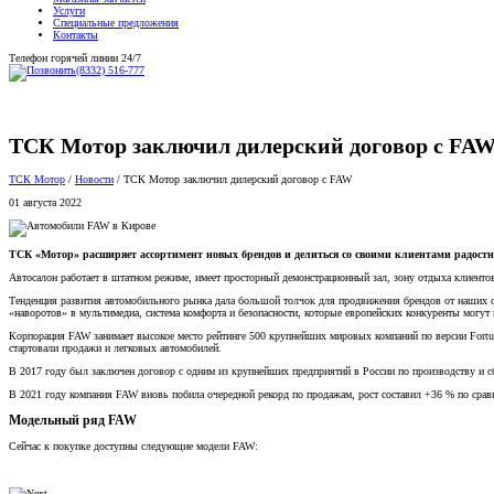
Услуги
Специальные предложения
Контакты
Телефон горячей линии 24/7
(8332) 516-777
ТСК Мотор заключил дилерский договор с FA
ТСК Мотор
/
Новости
/
ТСК Мотор заключил дилерский договор с FAW
01 августа 2022
ТСК «Мотор» расширяет ассортимент новых брендов и делиться со своими клиентами радос
Автосалон работает в штатном режиме, имеет просторный демонстрационный зал, зону отдыха клиент
Тенденция развития автомобильного рынка дала большой толчок для продвижения брендов от наших сос
«наворотов» в мультимедиа, система комфорта и безопасности, которые европейских конкуренты могут
Корпорация FAW занимает высокое место рейтинге 500 крупнейших мировых компаний по версии Fortune
стартовали продажи и легковых автомобилей.
В 2017 году был заключен договор с одним из крупнейших предприятий в России по производству и с
В 2021 году компания FAW вновь побила очередной рекорд по продажам, рост составил +36 % по сра
Модельный ряд FAW
Сейчас к покупке доступны следующие модели FAW: