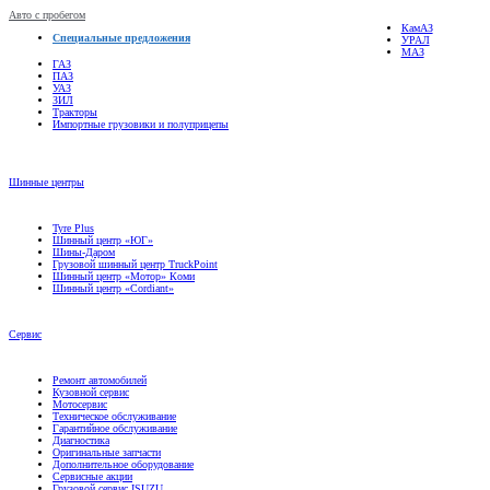
Авто с пробегом
КамАЗ
Специальные предложения
УРАЛ
МАЗ
ГАЗ
ПАЗ
УАЗ
ЗИЛ
Тракторы
Импортные грузовики и полуприцепы
Шинные центры
Tyre Plus
Шинный центр «ЮГ»
Шины-Даром
Грузовой шинный центр TruckPoint
Шинный центр «Мотор» Коми
Шинный центр «Cordiant»
Сервис
Ремонт автомобилей
Кузовной сервис
Мотосервис
Техническое обслуживание
Гарантийное обслуживание
Диагностика
Оригинальные запчасти
Дополнительное оборудование
Сервисные акции
Грузовой сервис ISUZU