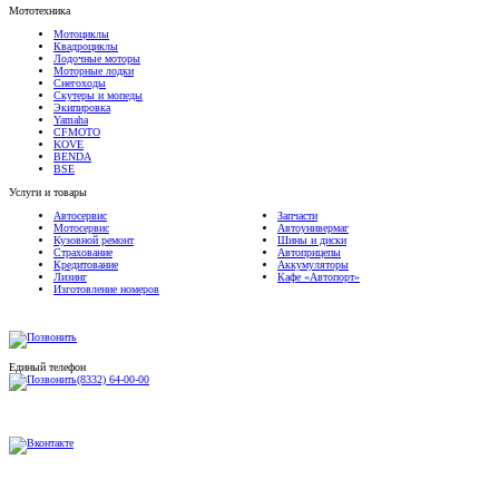
Мототехника
Мотоциклы
Квадроциклы
Лодочные моторы
Моторные лодки
Снегоходы
Скутеры и мопеды
Экипировка
Yamaha
CFMOTO
KOVE
BENDA
BSE
Услуги и товары
Автосервис
Запчасти
Мотосервис
Автоунивермаг
Кузовной ремонт
Шины и диски
Страхование
Автоприцепы
Кредитование
Аккумуляторы
Лизинг
Кафе «Автопорт»
Изготовление номеров
Единый телефон
(8332) 64-00-00