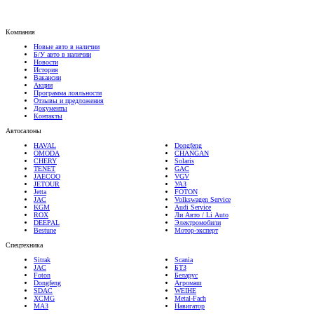
Компания
Новые авто в наличии
Б/У авто в наличии
Новости
История
Вакансии
Акции
Программа лояльности
Отзывы и предложения
Документы
Контакты
Автосалоны
HAVAL
Dongfeng
OMODA
CHANGAN
CHERY
Solaris
TENET
GAC
JAECOO
VGV
JETOUR
УАЗ
Jetta
FOTON
JAC
Volkswagen Service
KGM
Audi Service
ROX
Ли Авто / Li Auto
DEEPAL
Электромобили
Bestune
Мотор-эксперт
Спецтехника
Sitrak
Scania
JAC
БТЗ
Foton
Беларус
Dongfeng
Агромаш
SDAC
WEIHE
XCMG
Metal-Fach
МАЗ
Навигатор