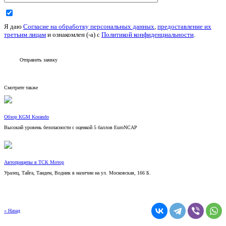
Я даю
Согласие на обработку персональных данных
,
предоставление их
третьим лицам
и ознакомлен (-а) c
Политикой конфиденциальности
.
Отправить заявку
Смотрите также
Обзор KGM Korando
Высокий уровень безопасности с оценкой 5 баллов EuroNCAP
Автоприцепы в ТСК Мотор
Уралец, Тайга, Тандем, Водник в наличии на ул. Московская, 166 Б.
« Назад