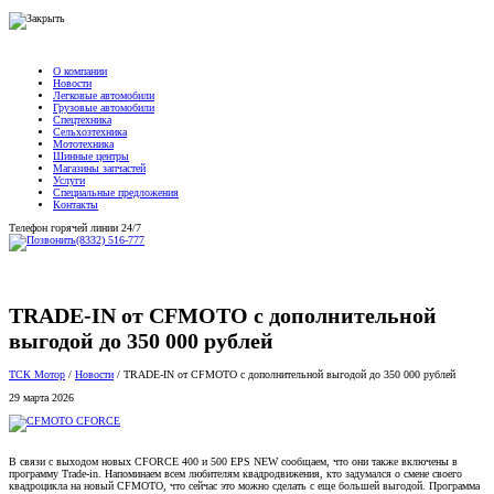
О компании
Новости
Легковые автомобили
Грузовые автомобили
Спецтехника
Сельхозтехника
Мототехника
Шинные центры
Магазины запчастей
Услуги
Специальные предложения
Контакты
Телефон горячей линии 24/7
(8332) 516-777
TRADE-IN от CFMOTO с дополнительной
выгодой до 350 000 рублей
ТСК Мотор
/
Новости
/
TRADE-IN от CFMOTO с дополнительной выгодой до 350 000 рублей
29 марта 2026
В связи с выходом новых CFORCE 400 и 500 EPS NEW сообщаем, что они также включены в
программу Trade-in. Напоминаем всем любителям квадродвижения, кто задумался о смене своего
квадроцикла на новый CFMOTO, что сейчас это можно сделать с еще большей выгодой. Программа