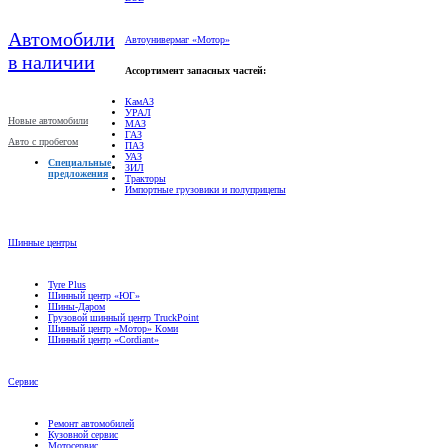
Автомобили
Автоунивермаг «Мотор»
в наличии
Ассортимент запасных частей:
КамАЗ
УРАЛ
Новые автомобили
МАЗ
ГАЗ
Авто с пробегом
ПАЗ
УАЗ
Специальные
ЗИЛ
предложения
Тракторы
Импортные грузовики и полуприцепы
Шинные центры
Tyre Plus
Шинный центр «ЮГ»
Шины-Даром
Грузовой шинный центр TruckPoint
Шинный центр «Мотор» Коми
Шинный центр «Cordiant»
Сервис
Ремонт автомобилей
Кузовной сервис
Мотосервис