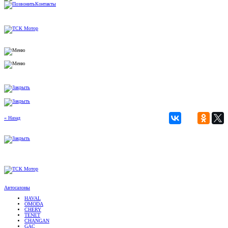
Контакты
« Назад
Автосалоны
HAVAL
OMODA
CHERY
TENET
CHANGAN
GAC