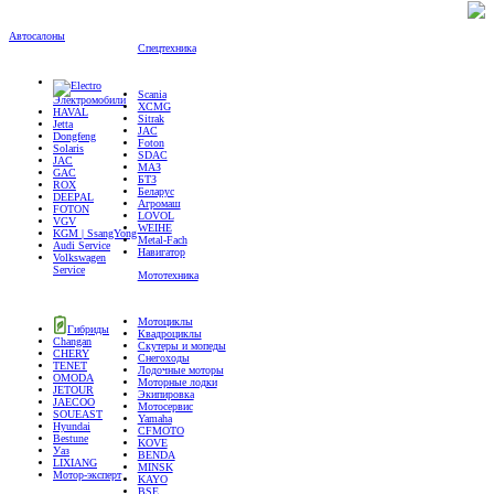
Автосалоны
Спецтехника
Scania
Электромобили
XCMG
HAVAL
Sitrak
Jetta
JAC
Dongfeng
Foton
Solaris
SDAC
JAC
МАЗ
GAC
БТЗ
ROX
Беларус
DEEPAL
Агромаш
FOTON
LOVOL
VGV
WEIHE
KGM | SsangYong
Metal-Fach
Audi Service
Навигатор
Volkswagen
Service
Мототехника
Мотоциклы
Гибриды
Квадроциклы
Changan
Скутеры и мопеды
CHERY
Снегоходы
TENET
Лодочные моторы
OMODA
Моторные лодки
JETOUR
Экипировка
JAECOO
Мотосервис
SOUEAST
Yamaha
Hyundai
CFMOTO
Bestune
KOVE
Уаз
BENDA
LIXIANG
MINSK
Мотор-эксперт
KAYO
BSE