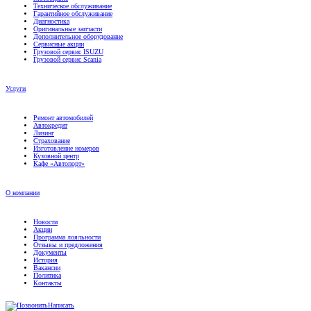
Техническое обслуживание
Гарантийное обслуживание
Диагностика
Оригинальные запчасти
Дополнительное оборудование
Сервисные акции
Грузовой сервис ISUZU
Грузовой сервис Scania
Услуги
Ремонт автомобилей
Автокредит
Лизинг
Страхование
Изготовление номеров
Кузовной центр
Кафе «Автопорт»
О компании
Новости
Акции
Программа лояльности
Отзывы и предложения
Документы
История
Вакансии
Политика
Контакты
Написать