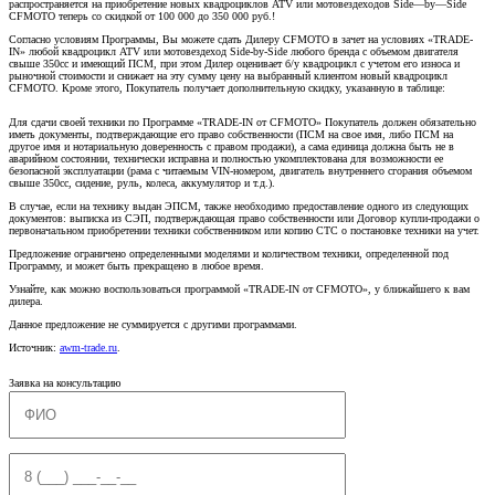
распространяется на приобретение новых квадроциклов ATV или мотовездеходов Side—by—Side
CFMOTO теперь со скидкой от 100 000 до 350 000 руб.!
Согласно условиям Программы, Вы можете сдать Дилеру CFMOTO в зачет на условиях «TRADE-
IN» любой квадроцикл ATV или мотовездеход Side-by-Side любого бренда с объемом двигателя
свыше 350сс и имеющий ПСМ, при этом Дилер оценивает б/у квадроцикл с учетом его износа и
рыночной стоимости и снижает на эту сумму цену на выбранный клиентом новый квадроцикл
CFMOTO. Кроме этого, Покупатель получает дополнительную скидку, указанную в таблице:
Для сдачи своей техники по Программе «TRADE-IN от CFMOTO» Покупатель должен обязательно
иметь документы, подтверждающие его право собственности (ПСМ на свое имя, либо ПСМ на
другое имя и нотариальную доверенность с правом продажи), а сама единица должна быть не в
аварийном состоянии, технически исправна и полностью укомплектована для возможности ее
безопасной эксплуатации (рама с читаемым VIN-номером, двигатель внутреннего сгорания объемом
свыше 350сс, сидение, руль, колеса, аккумулятор и т.д.).
В случае, если на технику выдан ЭПСМ, также необходимо предоставление одного из следующих
документов: выписка из СЭП, подтверждающая право собственности или Договор купли-продажи о
первоначальном приобретении техники собственником или копию СТС о постановке техники на учет.
Предложение ограничено определенными моделями и количеством техники, определенной под
Программу, и может быть прекращено в любое время.
Узнайте, как можно воспользоваться программой «TRADE-IN от CFMOTO», у ближайшего к вам
дилера.
Данное предложение не суммируется с другими программами.
Источник:
awm-trade.ru
.
Заявка на консультацию