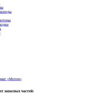
ы
лы
мопеды
моторы
лодки
а
с
рмаг «Мотор»
т запасных частей: