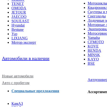
Мотоцикл
TENET
Квадроцик
OMODA
Скутеры и 
JETOUR
Снегоходы
JAECOO
Лодочные 
SOUEAST
Моторные 
Hyundai
Экипировк
Bestune
Мотосерви
Уаз
Yamaha
LIXIANG
CFMOTO
Мотор-эксперт
KOVE
BENDA
MINSK
Автомобили в наличии
KAYO
BSE
Новые автомобили
Автоуниве
Авто с пробегом
Специальные предложения
Ассортимен
КамАЗ