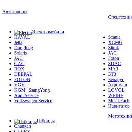
Автосалоны
Спецтехни
Электромобили
HAVAL
Scania
Jetta
XCMG
Dongfeng
Sitrak
Solaris
JAC
JAC
Foton
GAC
SDAC
ROX
МАЗ
DEEPAL
БТЗ
FOTON
Беларус
VGV
Агромаш
KGM | SsangYong
LOVOL
Audi Service
WEIHE
Volkswagen Service
Metal-Fach
Навигатор
Мототехни
Гибриды
Changan
CHERY