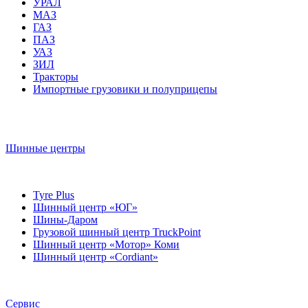
УРАЛ
МАЗ
ГАЗ
ПАЗ
УАЗ
ЗИЛ
Тракторы
Импортные грузовики и полуприцепы
Шинные центры
Tyre Plus
Шинный центр «ЮГ»
Шины-Даром
Грузовой шинный центр TruckPoint
Шинный центр «Мотор» Коми
Шинный центр «Cordiant»
Сервис