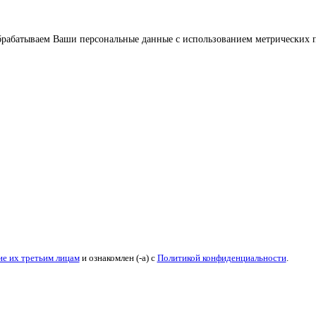
брабатываем Ваши персональные данные с использованием метрических п
ие их третьим лицам
и ознакомлен (-а) c
Политикой конфиденциальности
.