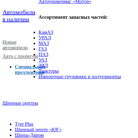
Автоунивермаг «Мотор»
Автомобили
Ассортимент запасных частей:
в наличии
КамАЗ
УРАЛ
Новые
МАЗ
автомобили
ГАЗ
ПАЗ
Авто с пробегом
УАЗ
ЗИЛ
Специальные
Тракторы
предложения
Импортные грузовики и полуприцепы
Шинные центры
Tyre Plus
Шинный центр «ЮГ»
Шины-Даром