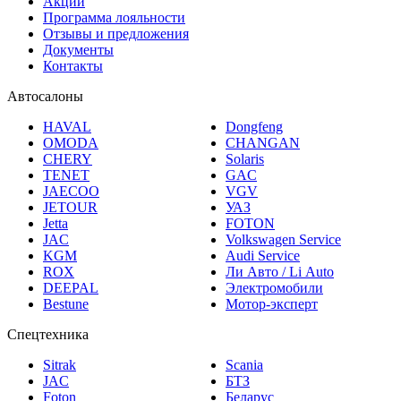
Акции
Программа лояльности
Отзывы и предложения
Документы
Контакты
Автосалоны
HAVAL
Dongfeng
OMODA
CHANGAN
CHERY
Solaris
TENET
GAC
JAECOO
VGV
JETOUR
УАЗ
Jetta
FOTON
JAC
Volkswagen Service
KGM
Audi Service
ROX
Ли Авто / Li Auto
DEEPAL
Электромобили
Bestune
Мотор-эксперт
Спецтехника
Sitrak
Scania
JAC
БТЗ
Foton
Беларус