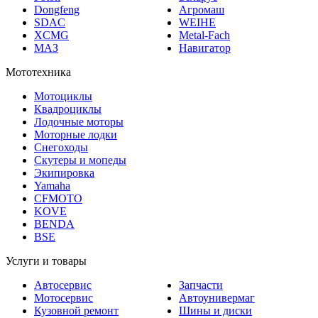
Dongfeng
Агромаш
SDAC
WEIHE
XCMG
Metal-Fach
МАЗ
Навигатор
Мототехника
Мотоциклы
Квадроциклы
Лодочные моторы
Моторные лодки
Снегоходы
Скутеры и мопеды
Экипировка
Yamaha
CFMOTO
KOVE
BENDA
BSE
Услуги и товары
Автосервис
Запчасти
Мотосервис
Автоунивермаг
Кузовной ремонт
Шины и диски