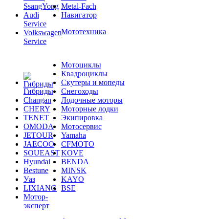
SsangYong
Metal-Fach
Audi
Навигатор
Service
Мототехника
Volkswagen
Service
Мотоциклы
Квадроциклы
Скутеры и мопеды
Гибриды
Снегоходы
Changan
Лодочные моторы
CHERY
Моторные лодки
TENET
Экипировка
OMODA
Мотосервис
JETOUR
Yamaha
JAECOO
CFMOTO
SOUEAST
KOVE
Hyundai
BENDA
Bestune
MINSK
Уаз
KAYO
LIXIANG
BSE
Мотор-
эксперт