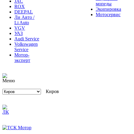
JAC
мопеды
ROX
Экипировка
DEEPAL
Мотосервис
Ли Авто /
Li Auto
VGV
УАЗ
Audi Service
Volkswagen
Service
Мотор-
эксперт
Киров