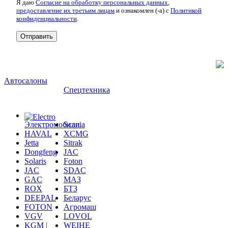
Я даю
Согласие на обработку персональных данных
,
предоставление их третьим лицам
и ознакомлен (-а) c
Политикой
конфиденциальности
.
Автосалоны
Спецтехника
Электромобили
Scania
HAVAL
XCMG
Jetta
Sitrak
Dongfeng
JAC
Solaris
Foton
JAC
SDAC
GAC
МАЗ
ROX
БТЗ
DEEPAL
Беларус
FOTON
Агромаш
VGV
LOVOL
KGM |
WEIHE