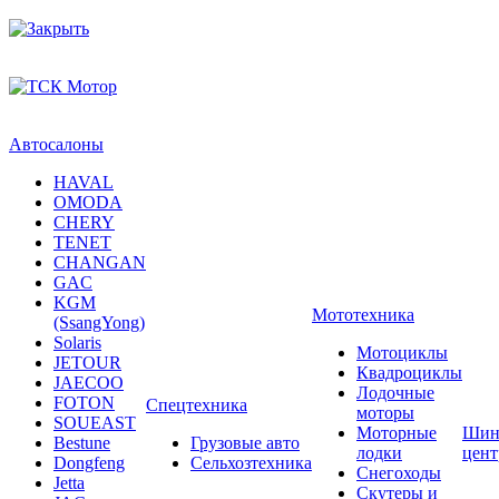
Автосалоны
HAVAL
OMODA
CHERY
TENET
CHANGAN
GAC
KGM
Мототехника
(SsangYong)
Solaris
Мотоциклы
JETOUR
Квадроциклы
JAECOO
Лодочные
FOTON
Спецтехника
моторы
SOUEAST
Моторные
Шин
Bestune
Грузовые авто
лодки
цен
Dongfeng
Сельхозтехника
Снегоходы
Jetta
Скутеры и