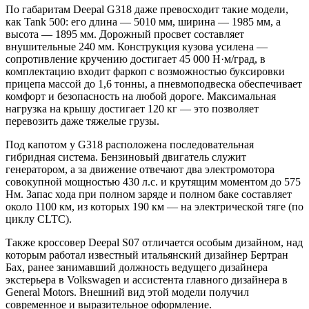
По габаритам Deepal G318 даже превосходит такие модели,
как Tank 500: его длина — 5010 мм, ширина — 1985 мм, а
высота — 1895 мм. Дорожный просвет составляет
внушительные 240 мм. Конструкция кузова усилена —
сопротивление кручению достигает 45 000 Н·м/град, в
комплектацию входит фаркоп с возможностью буксировки
прицепа массой до 1,6 тонны, а пневмоподвеска обеспечивает
комфорт и безопасность на любой дороге. Максимальная
нагрузка на крышу достигает 120 кг — это позволяет
перевозить даже тяжелые грузы.
Под капотом у G318 расположена последовательная
гибридная система. Бензиновый двигатель служит
генератором, а за движение отвечают два электромотора
совокупной мощностью 430 л.с. и крутящим моментом до 575
Нм. Запас хода при полном заряде и полном баке составляет
около 1100 км, из которых 190 км — на электрической тяге (по
циклу CLTC).
Также кроссовер Deepal S07 отличается особым дизайном, над
которым работал известный итальянский дизайнер Бертран
Бах, ранее занимавший должность ведущего дизайнера
экстерьера в Volkswagen и ассистента главного дизайнера в
General Motors. Внешний вид этой модели получил
современное и выразительное оформление.