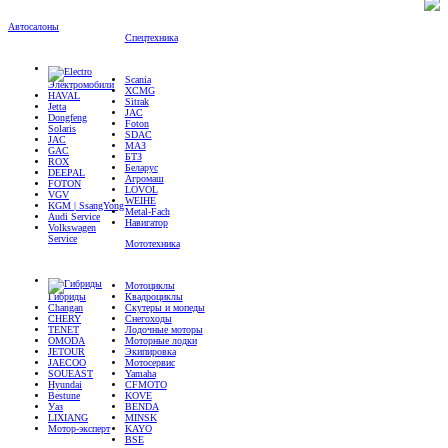
Автосалоны
Спецтехника
Scania
Электромобили
XCMG
HAVAL
Sitrak
Jetta
JAC
Dongfeng
Foton
Solaris
SDAC
JAC
МАЗ
GAC
БТЗ
ROX
Беларус
DEEPAL
Агромаш
FOTON
LOVOL
VGV
WEIHE
KGM | SsangYong
Metal-Fach
Audi Service
Навигатор
Volkswagen
Service
Мототехника
Мотоциклы
Гибриды
Квадроциклы
Changan
Скутеры и мопеды
CHERY
Снегоходы
TENET
Лодочные моторы
OMODA
Моторные лодки
JETOUR
Экипировка
JAECOO
Мотосервис
SOUEAST
Yamaha
Hyundai
CFMOTO
Bestune
KOVE
Уаз
BENDA
LIXIANG
MINSK
Мотор-эксперт
KAYO
BSE