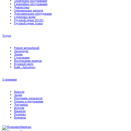
Техническое обслуживание
Гарантийное обслуживание
Диагностика
Оригинальные запчасти
Дополнительное оборудование
Сервисные акции
Грузовой сервис ISUZU
Грузовой сервис Scania
Услуги
Ремонт автомобилей
Автокредит
Лизинг
Страхование
Изготовление номеров
Кузовной центр
Кафе «Автопорт»
О компании
Новости
Акции
Программа лояльности
Отзывы и предложения
Документы
История
Вакансии
Политика
Контакты
Написать