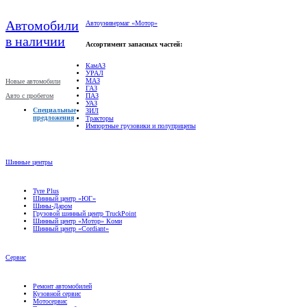
Автомобили
Автоунивермаг «Мотор»
в наличии
Ассортимент запасных частей:
КамАЗ
УРАЛ
МАЗ
Новые автомобили
ГАЗ
Авто с пробегом
ПАЗ
УАЗ
Специальные
ЗИЛ
предложения
Тракторы
Импортные грузовики и полуприцепы
Шинные центры
Tyre Plus
Шинный центр «ЮГ»
Шины-Даром
Грузовой шинный центр TruckPoint
Шинный центр «Мотор» Коми
Шинный центр «Cordiant»
Сервис
Ремонт автомобилей
Кузовной сервис
Мотосервис