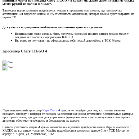
приятный бонус: при покупке Chery TIGGO 4 в кредит мы дарим дополнительную скидку
50 000 рублей на полное КАСКО*.
Также для новых клиентов предлагается участие в программе лояльности, где при покупке
автомобиля Вы получите кешбэк 0,3% от стоимости автомобиля, которое можно будет потратить на
первое ТО.
Для участия в программе необходимо выполнение одного из условий:
Водительские права должны быть получены сроком не позднее одного года на момент
покупки автомобиля и оформления КАСКО.
Вы ранее не покупали и не оформляли на себя новый автомобиль в ТСК Мотор.
Кроссовер Chery TIGGO 4
Переднеприводный кроссовер
Чери Тигго 4
прекрасно подойдет для тех, кто только начинает
познавать свободу и комфорт от поездок на собственном новом автомобиле. Оптимальные размеры,
просторный салон, два дисплея для управления функциями авто и интеллектуальные помощники
движения обеспечат уверенность и безопасность на дороге.
Станьте участником акции «Первый автомобиль» и успейте приобрести новый Чери в комплекте с
КАСКО на выгодных условиях. Узнайте подробности в дилерском центре Chery ТСК Мотор по
адресу: г. Киров, ул. Московская, 106а.